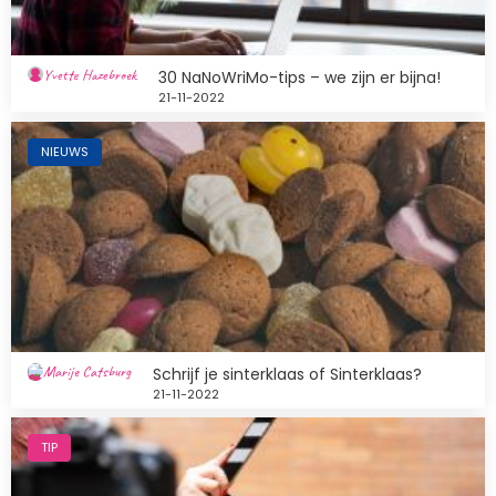
Yvette Hazebroek
30 NaNoWriMo-tips – we zijn er bijna!
21-11-2022
Afbeelding
NIEUWS
Marije Catsburg
Schrijf je sinterklaas of Sinterklaas?
21-11-2022
Afbeelding
TIP