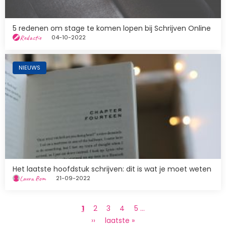
5 redenen om stage te komen lopen bij Schrijven Online
Redactie
04-10-2022
Afbeelding
NIEUWS
Het laatste hoofdstuk schrijven: dit is wat je moet weten
Laura Bom
21-09-2022
Paginering
Huidige
1
Page
2
Page
3
Page
4
Page
5
…
pagina
Volgende
››
Laatste
laatste »