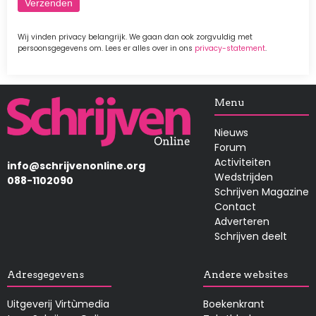
Wij vinden privacy belangrijk. We gaan dan ook zorgvuldig met
persoonsgegevens om. Lees er alles over in ons
privacy-statement
.
Afbeelding
Menu
Nieuws
Forum
Activiteiten
info@schrijvenonline.org
Wedstrijden
088-1102090
Schrijven Magazine
Contact
Adverteren
Schrijven deelt
Adresgegevens
Andere websites
Uitgeverij Virtùmedia
Boekenkrant