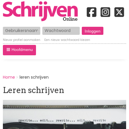
Gebruikersnaam
Wachtwoord
Nieuw profiel aanmaken
Een nieuw wachtwoord kiezen
Hoofdmenu
BREADCRUMBS
Home
leren schrijven
You
are
Leren schrijven
here:
Afbeelding