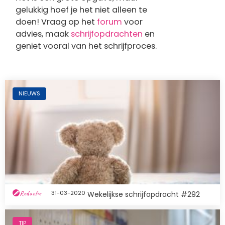
gelukkig hoef je het niet alleen te
doen! Vraag op het
forum
voor
advies, maak
schrijfopdrachten
en
geniet vooral van het schrijfproces.
Afbeelding
NIEUWS
Redactie
31-03-2020
Wekelijkse schrijfopdracht #292
Afbeelding
TIP