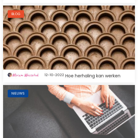
Afbeelding
BLOG
Miriam Wesselink
12-10-2022
Hoe herhaling kan werken
Afbeelding
NIEUWS