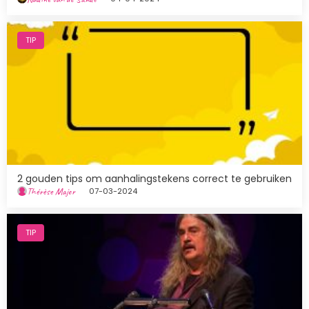
Afbeelding
TIP
2 gouden tips om aanhalingstekens correct te gebruiken
Thérèse Major
07-03-2024
Afbeelding
TIP