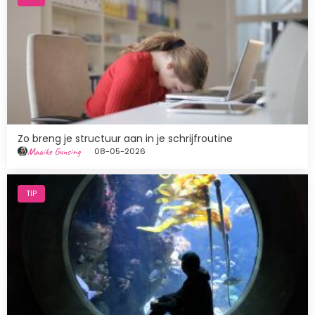
Zo breng je structuur aan in je schrijfroutine
Maaike Gunsing
08-05-2026
Afbeelding
TIP