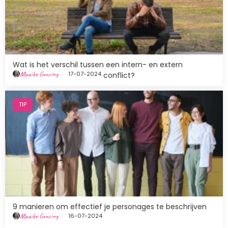
Wat is het verschil tussen een intern- en extern
Maaike Gunsing
17-07-2024
conflict?
Afbeelding
TIP
9 manieren om effectief je personages te beschrijven
Maaike Gunsing
16-07-2024