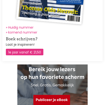
» Huidig nummer
»
komend nummer
Boek schrijven?
Laat je inspireren!
1e jaar vanaf € 21,50