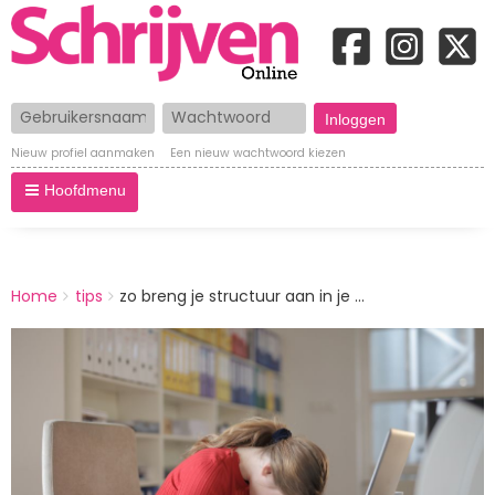
Gebruikersnaam
Wachtwoord
Nieuw profiel aanmaken
Een nieuw wachtwoord kiezen
Hoofdmenu
BREADCRUMBS
Home
tips
zo breng je structuur aan in je ...
You
are
Afbeelding
here: