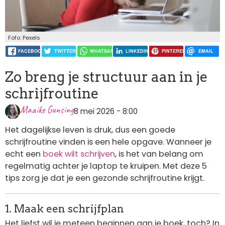
Fofo: Pexels
FACEBOOK
TWITTER
WHATSAPP
LINKEDIN
PINTEREST
EMAIL
Zo breng je structuur aan in je
schrijfroutine
Maaike Gunsing
8 mei 2026 - 8:00
Het dagelijkse leven is druk, dus een goede
schrijfroutine vinden is een hele opgave. Wanneer je
echt een
boek wilt schrijven
, is het van belang om
regelmatig achter je laptop te kruipen. Met deze 5
tips zorg je dat je een gezonde schrijfroutine krijgt.
1. Maak een schrijfplan
Het liefst wil je meteen beginnen aan je boek, toch? In