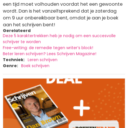
een tijd moet volhouden voordat het een gewoonte
wordt. Dan is het vanzelfsprekend dat je zaterdag
om 9 uur onbereikbaar bent, omdat je aan je boek
aan het schrijven bent!
Gerelateerd
Deze 5 karaktertrekken heb je nodig om een succesvolle
schrijver te worden
Free-writing: de remedie tegen writer’s block!
Beter leren schrijven? Lees Schrijven Magazine!
Techniek
Leren schrijven
Genre
Boek schrijven
Afbeelding