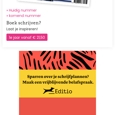
» Huidig nummer
»
komend nummer
Boek schrijven?
Laat je inspireren!
1e jaar vanaf € 21,50