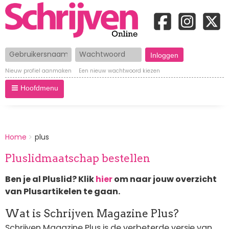
Gebruikersnaam
Wachtwoord
Nieuw profiel aanmaken
Een nieuw wachtwoord kiezen
Hoofdmenu
BREADCRUMBS
Home
plus
You
are
Pluslidmaatschap bestellen
here:
Ben je al Pluslid? Klik
hier
om naar jouw overzicht
van Plusartikelen te gaan.
Wat is Schrijven Magazine Plus?
Schrijven Magazine Plus is de verbeterde versie van