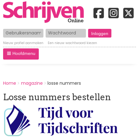
Gebruikersnaam
Wachtwoord
Nieuw profiel aanmaken
Een nieuw wachtwoord kiezen
Hoofdmenu
BREADCRUMBS
Home
magazine
losse nummers
You
are
Losse nummers bestellen
here:
Afbeelding