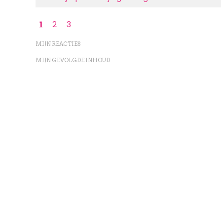
Paginering
Huidige
1
Page
2
Page
3
pagina
MIJN REACTIES
MIJN GEVOLGDE INHOUD