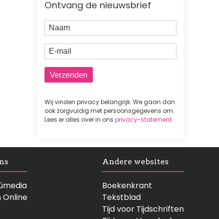
Ontvang de nieuwsbrief
Naam
E-mail
Wij vinden privacy belangrijk. We gaan dan
ook zorgvuldig met persoonsgegevens om.
Lees er alles over in ons
privacy-statement
.
ns
Andere websites
rtùmedia
Boekenkrant
n Online
Tekstblad
Tijd voor Tijdschriften