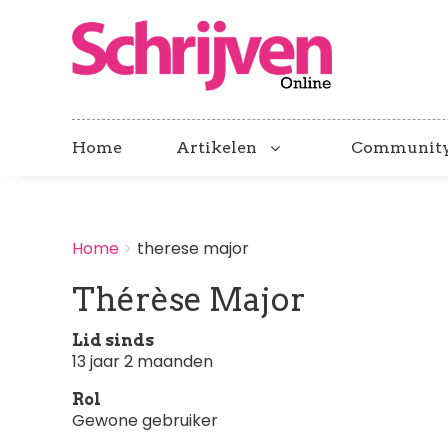
Home
Artikelen
Communit
BREADCRUMBS
Home
therese major
You
are
Thérèse Major
here:
Lid sinds
13 jaar 2 maanden
Rol
Gewone gebruiker