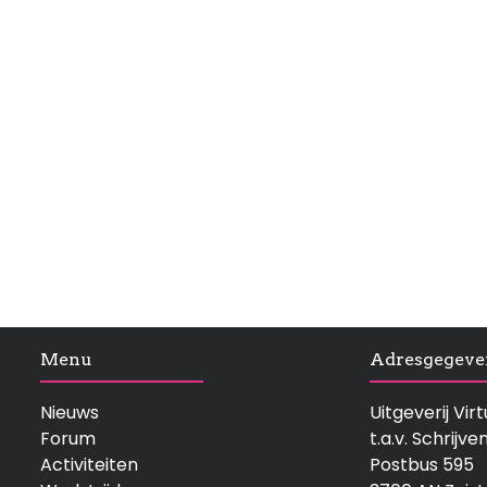
Menu
Adresgegeve
Nieuws
Uitgeverij Vi
Forum
t.a.v. Schrijve
Activiteiten
Postbus 595