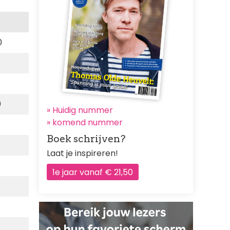
0
0
» Huidig nummer
»
komend nummer
Boek schrijven?
Laat je inspireren!
1e jaar vanaf € 21,50