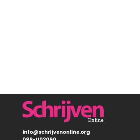
Afbeelding
info@schrijvenonline.org
088-1102090