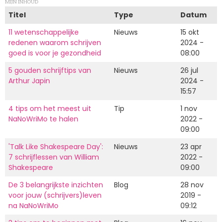
MIJN INHOUD
Titel
Type
Datum
11 wetenschappelijke
Nieuws
15 okt
redenen waarom schrijven
2024 -
goed is voor je gezondheid
08:00
5 gouden schrijftips van
Nieuws
26 jul
Arthur Japin
2024 -
15:57
4 tips om het meest uit
Tip
1 nov
NaNoWriMo te halen
2022 -
09:00
'Talk Like Shakespeare Day':
Nieuws
23 apr
7 schrijflessen van William
2022 -
Shakespeare
09:00
De 3 belangrijkste inzichten
Blog
28 nov
voor jouw (schrijvers)leven
2019 -
na NaNoWriMo
09:12