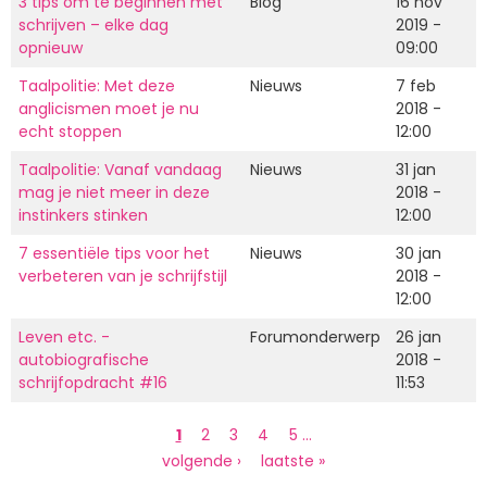
3 tips om te beginnen met
Blog
16 nov
schrijven – elke dag
2019 -
opnieuw
09:00
Taalpolitie: Met deze
Nieuws
7 feb
anglicismen moet je nu
2018 -
echt stoppen
12:00
Taalpolitie: Vanaf vandaag
Nieuws
31 jan
mag je niet meer in deze
2018 -
instinkers stinken
12:00
7 essentiële tips voor het
Nieuws
30 jan
verbeteren van je schrijfstijl
2018 -
12:00
Leven etc. -
Forumonderwerp
26 jan
autobiografische
2018 -
schrijfopdracht #16
11:53
Paginering
Huidige
1
Page
2
Page
3
Page
4
Page
5
…
pagina
Volgende
volgende ›
Laatste
laatste »
pagina
pagina