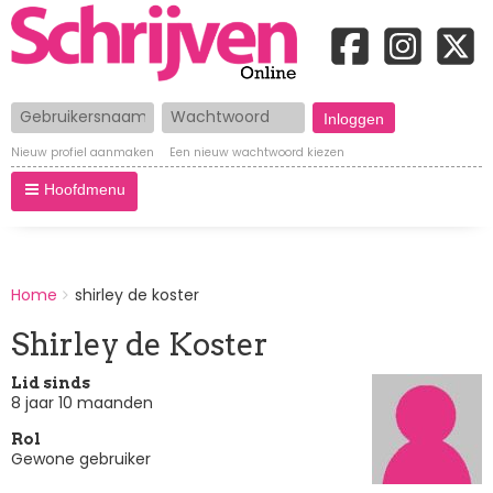
Gebruikersnaam
Wachtwoord
Nieuw profiel aanmaken
Een nieuw wachtwoord kiezen
Hoofdmenu
BREADCRUMBS
Home
shirley de koster
You
are
Shirley de Koster
here:
Lid sinds
8 jaar 10 maanden
Rol
Gewone gebruiker