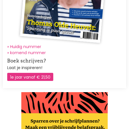
» Huidig nummer
»
komend nummer
Boek schrijven?
Laat je inspireren!
1e jaar vanaf € 21,50