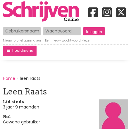
Gebruikersnaam
Wachtwoord
Nieuw profiel aanmaken
Een nieuw wachtwoord kiezen
Hoofdmenu
BREADCRUMBS
Home
leen raats
You
are
Leen Raats
here:
Lid sinds
3 jaar 9 maanden
Rol
Gewone gebruiker