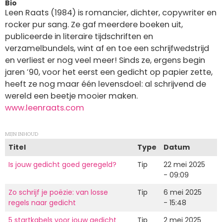
Bio
Leen Raats (1984) is romancier, dichter, copywriter en
rocker pur sang. Ze gaf meerdere boeken uit,
publiceerde in literaire tijdschriften en
verzamelbundels, wint af en toe een schrijfwedstrijd
en verliest er nog veel meer! Sinds ze, ergens begin
jaren ’90, voor het eerst een gedicht op papier zette,
heeft ze nog maar één levensdoel: al schrijvend de
wereld een beetje mooier maken.
www.leenraats.com
MIJN INHOUD
Titel
Type
Datum
Is jouw gedicht goed geregeld?
Tip
22 mei 2025
- 09:09
Zo schrijf je poëzie: van losse
Tip
6 mei 2025
regels naar gedicht
- 15:48
5 startkabels voor jouw gedicht
Tip
2 mei 2025