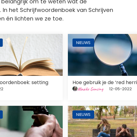
t belangrijk om te weten wat de
 In het Schrijfwoordenboek van Schrijven
n én lichten we ze toe.
ng
Afbeelding
NIEUWS
woordenboek: setting
Hoe gebruik je de ‘red herr
Maaike Gunsing
22
12-05-2022
ng
Afbeelding
NIEUWS