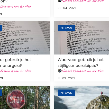
Nanouk Kromhout van der Meer
ton?
Kromhout van der Meer
08-04-2021
21
ng
Afbeelding
NIEUWS
r gebruik je het
Waarvoor gebruik je het
uur enargeia?
stijlfiguur paraleipsis?
Kromhout van der Meer
Nanouk Kromhout van der Meer
21
18-03-2021
ng
Afbeelding
NIEUWS