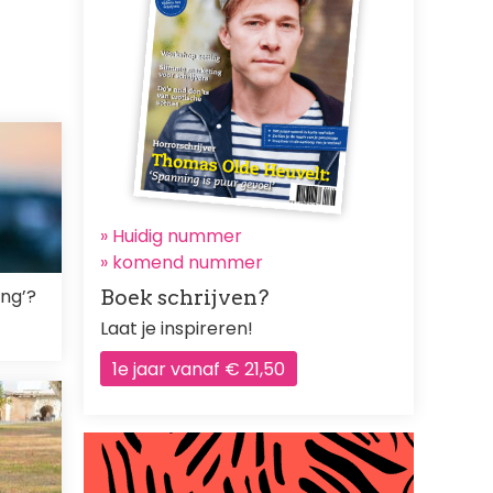
» Huidig nummer
»
komend nummer
ing’?
Boek schrijven?
Laat je inspireren!
1e jaar vanaf € 21,50