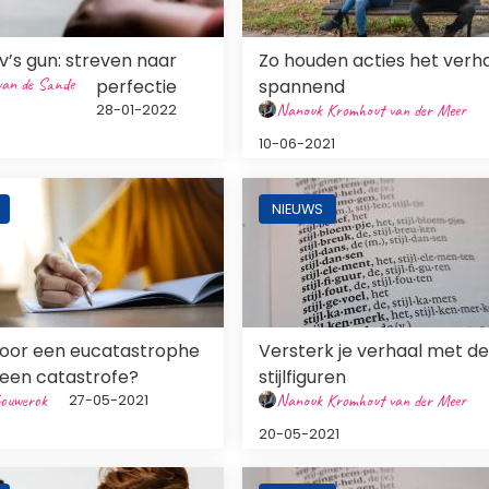
’s gun: streven naar
Zo houden acties het verh
van de Sande
perfectie
spannend
Nanouk Kromhout van der Meer
28-01-2022
10-06-2021
ng
Afbeelding
NIEUWS
 voor een eucatastrophe
Versterk je verhaal met d
 een catastrofe?
stijlfiguren
ouwerok
Nanouk Kromhout van der Meer
27-05-2021
20-05-2021
ng
Afbeelding