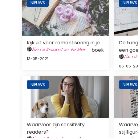
NIEUWS
NIEUWS
Kijk uit voor romantisering in je
De 5 in
Nanouk Kromhout van der Meer
boek
een goe
Nanouk 
13-05-2021
06-05-20
Afbeelding
Afbeeldi
NIEUWS
NIEUWS
Waarvoor zijn sensitivity
Waarvoo
readers?
stijlfig