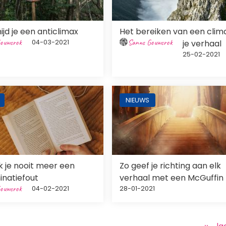
ijd je een anticlimax
Het bereiken van een clima
ouwerok
Sanne Gouwerok
04-03-2021
je verhaal
25-02-2021
ng
Afbeelding
NIEUWS
 je nooit meer een
Zo geef je richting aan elk
natiefout
verhaal met een McGuffin
ouwerok
04-02-2021
28-01-2021