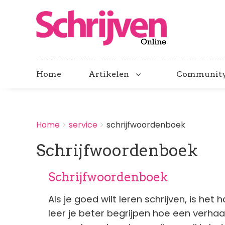
Home
Artikelen
Communit
BREADCRUMBS
Home
service
schrijfwoordenboek
You
are
Schrijfwoordenboek
here:
Schrijfwoordenboek
Als je goed wilt leren schrijven, is he
leer je beter begrijpen hoe een verha