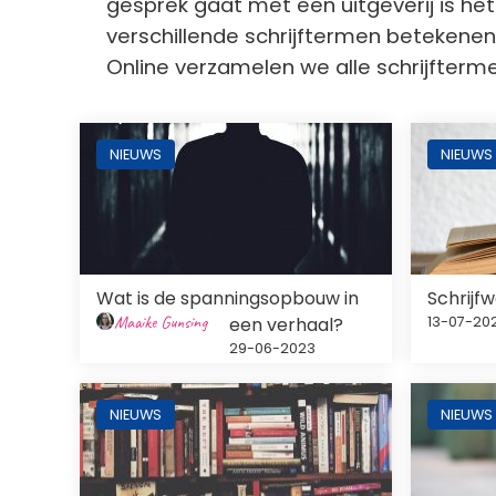
gesprek gaat met een uitgeverij is he
verschillende schrijftermen betekenen.
Online verzamelen we alle schrijfterme
Afbeelding
Afbeeldi
NIEUWS
NIEUWS
Wat is de spanningsopbouw in
Schrijf
Maaike Gunsing
een verhaal?
13-07-20
29-06-2023
Afbeelding
Afbeeldi
NIEUWS
NIEUWS