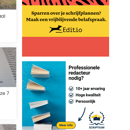
aal
eze 7