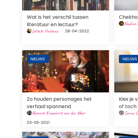
Wat is het verschil tussen
Chekhov
Nadine 
literatuur en lectuur?
Juliette Huisman
28-04-2022
Afbeelding
Afbeeldi
NIEUWS
NIEUWS
Zo houden personages het
Kies je
verhaal spannend
of toch
Nanouk Kromhout van der Meer
Sanne G
03-06-2021
Afbeelding
Afbeeldi