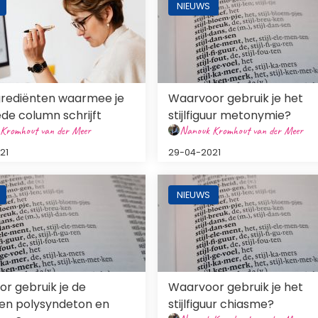
NIEUWS
grediënten waarmee je
Waarvoor gebruik je het
de column schrijft
stijlfiguur metonymie?
Kromhout van der Meer
Nanouk Kromhout van der Meer
21
29-04-2021
ng
Afbeelding
NIEUWS
r gebruik je de
Waarvoor gebruik je het
uren polysyndeton en
stijlfiguur chiasme?