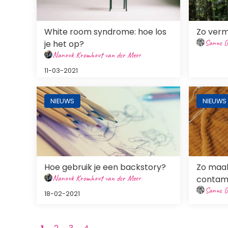
White room syndrome: hoe los
Zo verm
Sanne G
je het op?
Nanouk Kromhout van der Meer
11-03-2021
Afbeelding
Afbeeldi
NIEUWS
NIEUWS
Hoe gebruik je een backstory?
Zo maak
Nanouk Kromhout van der Meer
contami
Sanne G
18-02-2021
Paginering