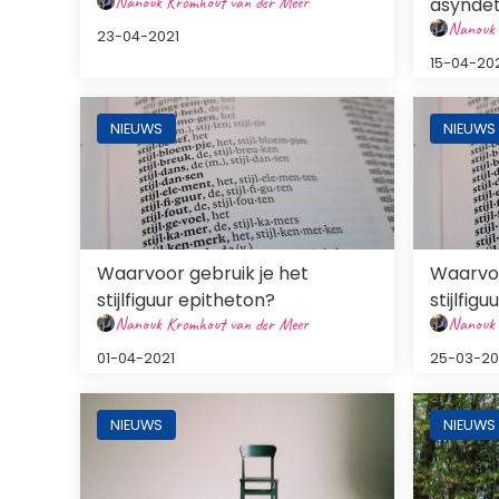
Nanouk Kromhout van der Meer
asynde
Nanouk 
23-04-2021
15-04-20
Afbeelding
Afbeeldi
NIEUWS
NIEUWS
Waarvoor gebruik je het
Waarvoo
stijlfiguur epitheton?
stijlfig
Nanouk Kromhout van der Meer
Nanouk 
01-04-2021
25-03-20
Afbeelding
Afbeeldi
NIEUWS
NIEUWS