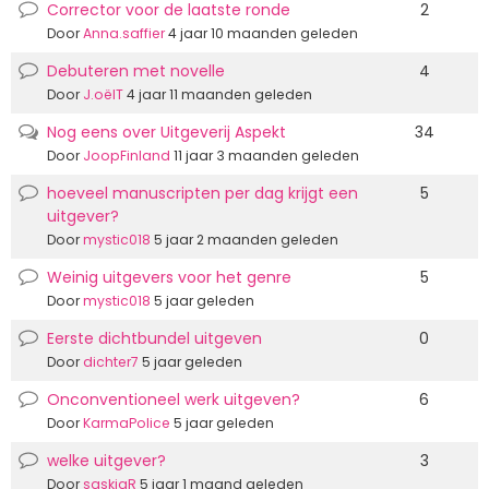
Corrector voor de laatste ronde
2
Normale
discussie
Door
Anna.saffier
4 jaar 10 maanden geleden
Debuteren met novelle
4
Normale
discussie
Door
J.oëlT
4 jaar 11 maanden geleden
Nog eens over Uitgeverij Aspekt
34
Populaire
discussie
Door
JoopFinland
11 jaar 3 maanden geleden
hoeveel manuscripten per dag krijgt een
5
Normale
uitgever?
discussie
Door
mystic018
5 jaar 2 maanden geleden
Weinig uitgevers voor het genre
5
Normale
discussie
Door
mystic018
5 jaar geleden
Eerste dichtbundel uitgeven
0
Normale
discussie
Door
dichter7
5 jaar geleden
Onconventioneel werk uitgeven?
6
Normale
discussie
Door
KarmaPolice
5 jaar geleden
welke uitgever?
3
Normale
discussie
Door
saskiaR
5 jaar 1 maand geleden