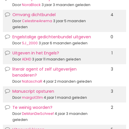
discussie
Door
NoraBlack
3 jaar 3 maanden geleden
Omvang dichtbundel
4
Normale
discussie
Door
CelestineAnema
3 jaar 5 maanden
geleden
Engelstalige gedichtenbundel uitgeven
0
Normale
discussie
Door
SJ_2000
3 jaar 6 maanden geleden
Uitgeven in het Engels?
1
Normale
discussie
Door
ADHD
3 jaar 11 maanden geleden
literair agent of zelf uitgeverijen
3
Normale
benaderen?
discussie
Door
NataschaR
4 jaar 2 maanden geleden
Manuscript opsturen
3
Normale
discussie
Door
margot31m
4 jaar 1 maand geleden
Te weinig woorden?
2
Normale
discussie
Door
DeManDieSchreef
4 jaar 3 maanden
geleden