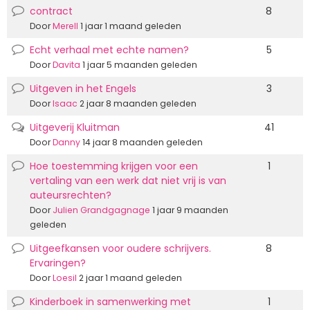
contract
8
Normale
discussie
Door
Merell
1 jaar 1 maand geleden
Echt verhaal met echte namen?
5
Normale
discussie
Door
Davita
1 jaar 5 maanden geleden
Uitgeven in het Engels
3
Normale
discussie
Door
Isaac
2 jaar 8 maanden geleden
Uitgeverij Kluitman
41
Populaire
discussie
Door
Danny
14 jaar 8 maanden geleden
Hoe toestemming krijgen voor een
1
Normale
vertaling van een werk dat niet vrij is van
discussie
auteursrechten?
Door
Julien Grandgagnage
1 jaar 9 maanden
geleden
Uitgeefkansen voor oudere schrijvers.
8
Normale
Ervaringen?
discussie
Door
Loesil
2 jaar 1 maand geleden
Kinderboek in samenwerking met
1
Normale