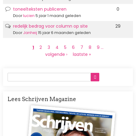
toneelteksten publiceren
0
Normale
discussie
Door
lucien
5 jaar 1 maand geleden
redelijk bedrag voor column op site
29
Populaire
discussie
Door
Janheij
15 jaar 6 maanden geleden
Paginering
Huidige
1
Page
2
Page
3
Page
4
Page
5
Page
6
Page
7
Page
8
Page
9
…
pagina
Volgende
volgende ›
Laatste
laatste »
pagina
pagina
Lees Schrijven Magazine
Afbeelding