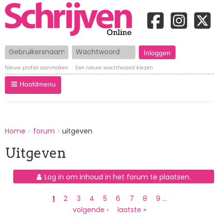
Gebruikersnaam
Wachtwoord
Nieuw profiel aanmaken
Een nieuw wachtwoord kiezen
Hoofdmenu
BREADCRUMBS
Home
forum
uitgeven
You
are
Uitgeven
here:
Log in om inhoud in het forum te plaatsen.
Paginering
Huidige
1
Page
2
Page
3
Page
4
Page
5
Page
6
Page
7
Page
8
Page
9
…
pagina
Volgende
volgende ›
Laatste
laatste »