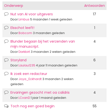
pagina
pagina
Onderwerp
Antwoorden
Nut van AI voor uitgevers
17
Normale
discussie
Door
Limbus
5 maanden 1 week geleden
Elsschot leeft!
1
Normale
discussie
Door
Bobcom
3 maanden geleden
Blunder begaan bij het verzenden van
4
Normale
mijn manuscript.
discussie
Door
Darkbirt
3 maanden 2 weken geleden
Storyland
6
Normale
discussie
Door
Laulau1235
4 jaar 11 maanden geleden
Ik zoek een redacteur
3
Normale
discussie
Door
Joya_Eckhardt
3 maanden 2 weken
geleden
Ervaringen gezocht met oa calidris
4
Normale
discussie
Door
LCvanD
1 jaar 1 maand geleden
Toch nog een goed begin
55
Populaire