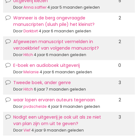
Uitgeverij kiezen
5
Normale
discussie
Door
Anna.saffier
4 jaar 5 maanden geleden
Wanneer is de berg ongevraagde
2
Normale
manuscripten (slush pile) het kleinst?
discussie
Door
Darkbirt
4 jaar 6 maanden geleden
Afgewezen manuscript vermelden in
2
Normale
verzoekbrief van volgende manuscript?
discussie
Door
Hitch
4 jaar 6 maanden geleden
E-boek en audioboek uitgeverij
0
Normale
discussie
Door
Melanie
4 jaar 6 maanden geleden
Tweede boek, ander genre
3
Normale
discussie
Door
Hitch
6 jaar 7 maanden geleden
waar lopen ervaren auteurs tegenaan
2
Normale
discussie
Door
pvdschelde
4 jaar 9 maanden geleden
Nodigt een uitgeverij je ook uit als ze niet
3
Normale
van plan zijn om uit te geven?
discussie
Door
Vief
4 jaar 9 maanden geleden