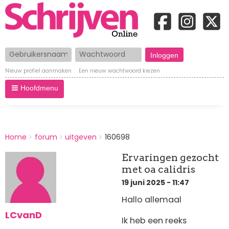
Gebruikersnaam
Wachtwoord
Nieuw profiel aanmaken
Een nieuw wachtwoord kiezen
Hoofdmenu
BREADCRUMBS
Home
forum
uitgeven
160698
You
are
Ervaringen gezocht
here:
met oa calidris
19 juni 2025 - 11:47
Hallo allemaal
LCvanD
Ik heb een reeks