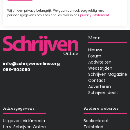
Wij vinden privacy belangrijk. We gaan dan ook zorgvuldig met
persoonsgegevens om. Lees er alles over in ons
privacy-statement
.
Afbeelding
Menu
Nieuws
Forum
Activiteiten
info@schrijvenonline.org
Wedstrijden
088-1102090
Schrijven Magazine
Contact
Adverteren
Schrijven deelt
Adresgegevens
Andere websites
Uitgeverij Virtùmedia
Boekenkrant
t.a.v. Schrijven Online
Tekstblad