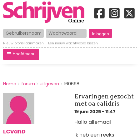
Gebruikersnaam
Wachtwoord
Nieuw profiel aanmaken
Een nieuw wachtwoord kiezen
Hoofdmenu
BREADCRUMBS
Home
forum
uitgeven
160698
You
are
Ervaringen gezocht
here:
met oa calidris
19 juni 2025 - 11:47
Hallo allemaal
LCvanD
Ik heb een reeks