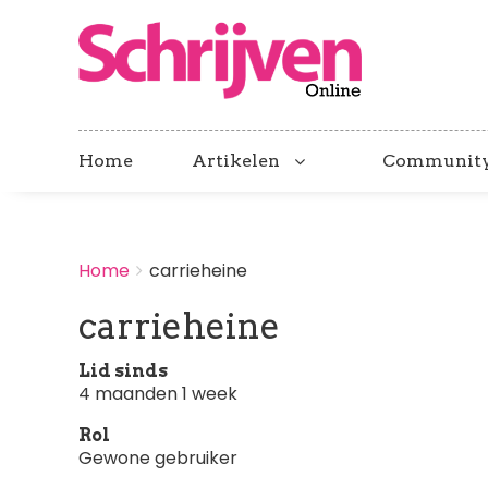
Home
Artikelen
Communit
BREADCRUMBS
Home
carrieheine
You
are
carrieheine
here:
Lid sinds
4 maanden 1 week
Rol
Gewone gebruiker