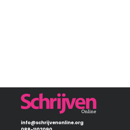
Afbeelding
info@schrijvenonline.org
088-1102090