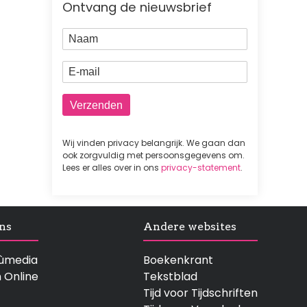
Ontvang de nieuwsbrief
Naam
E-mail
Wij vinden privacy belangrijk. We gaan dan
ook zorgvuldig met persoonsgegevens om.
Lees er alles over in ons
privacy-statement
.
ns
Andere websites
rtùmedia
Boekenkrant
n Online
Tekstblad
Tijd voor Tijdschriften