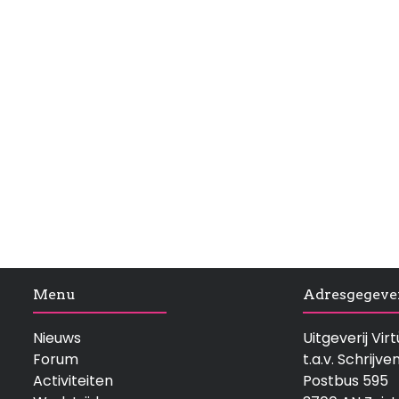
Menu
Adresgegeve
Nieuws
Uitgeverij Vi
Forum
t.a.v. Schrijve
Activiteiten
Postbus 595