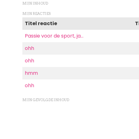
MIJN INHOUD
MIJN REACTIES
Titel reactie
T
Passie voor de sport, ja…
ohh
ohh
hmm
ohh
MIJN GEVOLGDE INHOUD