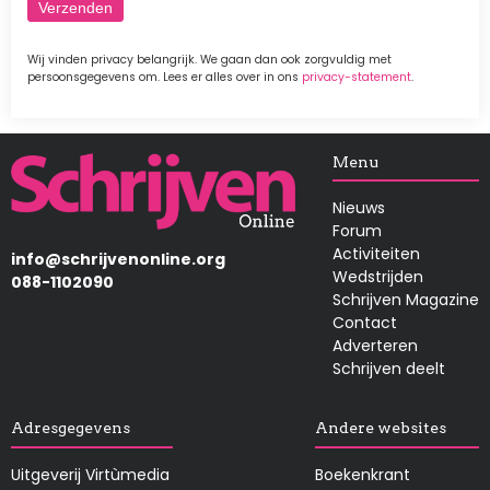
Wij vinden privacy belangrijk. We gaan dan ook zorgvuldig met
persoonsgegevens om. Lees er alles over in ons
privacy-statement
.
Afbeelding
Menu
Nieuws
Forum
Activiteiten
info@schrijvenonline.org
Wedstrijden
088-1102090
Schrijven Magazine
Contact
Adverteren
Schrijven deelt
Adresgegevens
Andere websites
Uitgeverij Virtùmedia
Boekenkrant