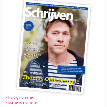
Afbeelding
» Huidig nummer
»
komend nummer