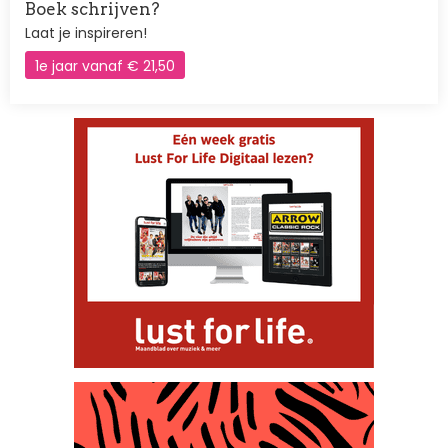
Boek schrijven?
Laat je inspireren!
1e jaar vanaf € 21,50