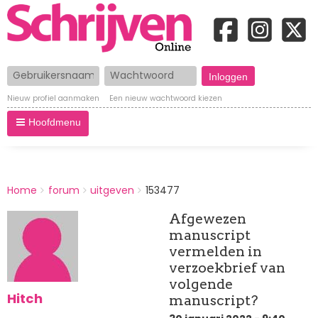
Gebruikersnaam
Wachtwoord
Nieuw profiel aanmaken
Een nieuw wachtwoord kiezen
Hoofdmenu
BREADCRUMBS
Home
forum
uitgeven
153477
You
are
Afgewezen
here:
manuscript
vermelden in
verzoekbrief van
volgende
Hitch
manuscript?