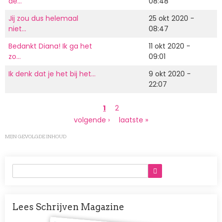
de…
08:48
Jij zou dus helemaal
25 okt 2020 -
niet…
08:47
Bedankt Diana! Ik ga het
11 okt 2020 -
zo…
09:01
Ik denk dat je het bij het…
9 okt 2020 -
22:07
Paginering
Huidige
1
Page
2
pagina
Volgende
volgende ›
Laatste
laatste »
pagina
pagina
MIJN GEVOLGDE INHOUD
Lees Schrijven Magazine
Afbeelding