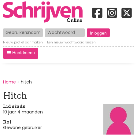
Gebruikersnaam
Wachtwoord
Nieuw profiel aanmaken
Een nieuw wachtwoord kiezen
Hoofdmenu
BREADCRUMBS
Home
hitch
You
are
Hitch
here:
Lid sinds
10 jaar 4 maanden
Rol
Gewone gebruiker