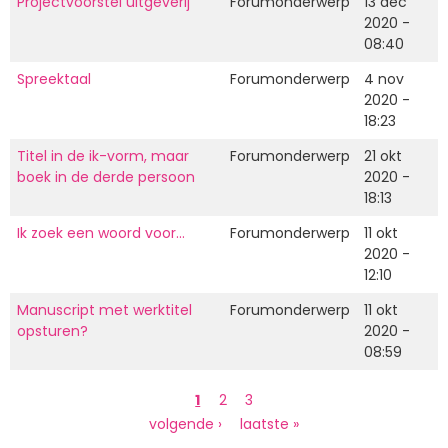
Projectvoorstel uitgeverij
Forumonderwerp
13 dec
2020 -
08:40
Spreektaal
Forumonderwerp
4 nov
2020 -
18:23
Titel in de ik-vorm, maar
Forumonderwerp
21 okt
boek in de derde persoon
2020 -
18:13
Ik zoek een woord voor...
Forumonderwerp
11 okt
2020 -
12:10
Manuscript met werktitel
Forumonderwerp
11 okt
opsturen?
2020 -
08:59
Paginering
Huidige
1
Page
2
Page
3
pagina
Volgende
volgende ›
Laatste
laatste »
pagina
pagina