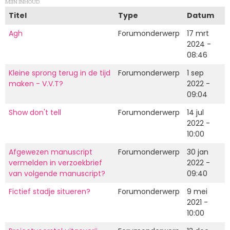
MIJN INHOUD
Titel
Type
Datum
Agh
Forumonderwerp
17 mrt
2024 -
08:46
Kleine sprong terug in de tijd
Forumonderwerp
1 sep
maken - V.V.T?
2022 -
09:04
Show don't tell
Forumonderwerp
14 jul
2022 -
10:00
Afgewezen manuscript
Forumonderwerp
30 jan
vermelden in verzoekbrief
2022 -
van volgende manuscript?
09:40
Fictief stadje situeren?
Forumonderwerp
9 mei
2021 -
10:00