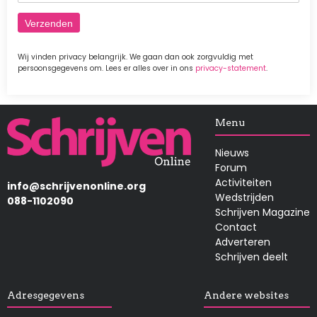
Wij vinden privacy belangrijk. We gaan dan ook zorgvuldig met
persoonsgegevens om. Lees er alles over in ons
privacy-statement
.
Afbeelding
Menu
Nieuws
Forum
Activiteiten
info@schrijvenonline.org
Wedstrijden
088-1102090
Schrijven Magazine
Contact
Adverteren
Schrijven deelt
Adresgegevens
Andere websites