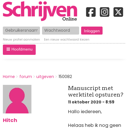
Gebruikersnaam
Wachtwoord
Nieuw profiel aanmaken
Een nieuw wachtwoord kiezen
Hoofdmenu
BREADCRUMBS
Home
forum
uitgeven
150082
You
are
Manuscript met
here:
werktitel opsturen?
11 oktober 2020 - 8:59
Hallo iedereen,
Hitch
Helaas heb ik nog geen