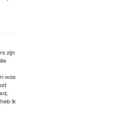
s zijn
die
an was
ost
ed,
heb ik