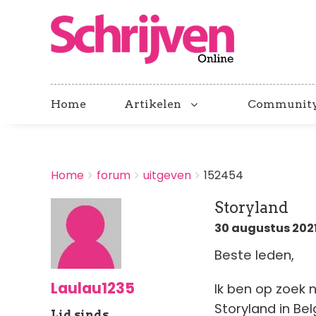
Home
Artikelen
Communit
BREADCRUMBS
Home
forum
uitgeven
152454
You
are
Storyland
here:
30 augustus 2021
Beste leden,
Laulau1235
Ik ben op zoek 
Storyland in Bel
Lid sinds