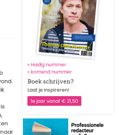
» Huidig nummer
»
komend nummer
eb
vond.
Boek schrijven?
ik
Laat je inspireren!
1e jaar vanaf € 21,50
is
,
ten
 maar