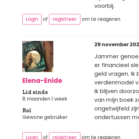
voorbij.
Login
of
registreer
om te reageren
29 november 2025
Jammer genoeg g
er financieel sl
geld vragen. I
Elena-Enide
verdienmodel v
ik blijven doorz
Lid sinds
8 maanden 1 week
van mijn boek z
ongetwijfeld zi
Rol
ondertussen mé
Gewone gebruiker
Login
of
registreer
om te reageren