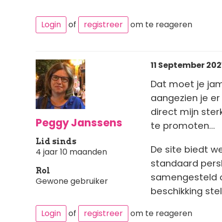
Login
of
registreer
om te reageren
11 September 2021
Dat moet je jam
aangezien je er
direct mijn ster
Peggy Janssens
te promoten...
Lid sinds
De site biedt w
4 jaar 10 maanden
standaard pers
Rol
samengesteld op
Gewone gebruiker
beschikking stel
Login
of
registreer
om te reageren