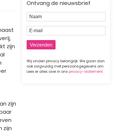
Ontvang de nieuwsbrief
Naam
E-mail
naast
erij,
t zijn
al
Wij vinden privacy belangrijk. We gaan dan
n
ook zorgvuldig met persoonsgegevens om.
eer
Lees er alles over in ons
privacy-statement
.
an zijn
kbaar
even
 zijn