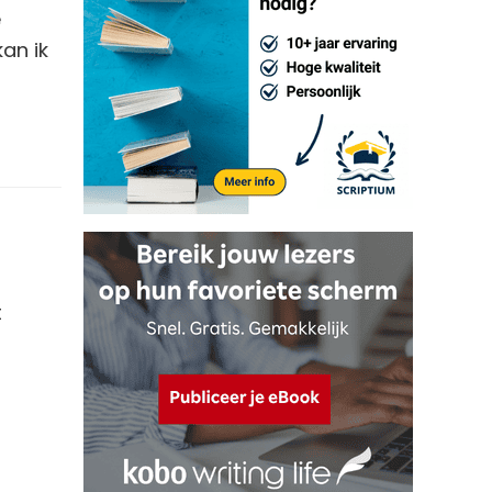
e
an ik
t