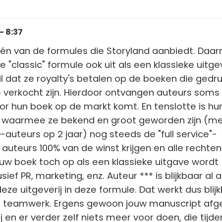
- 8:37
één van de formules die Storyland
aanbiedt. Daar
"classic" formule ook uit als een klassieke uitgev
l dat ze royalty's betalen op de boeken die gedruk
e verkocht zijn. Hierdoor ontvangen auteurs soms 
oor hun boek op de markt komt. En tenslotte is hu
 waarmee ze bekend en groot geworden zijn (m
-auteurs op 2 jaar) nog steeds de "full service"-
 auteurs 100% van de winst krijgen en alle rechten
w boek toch op als een klassieke uitgave wordt
sief PR, marketing, enz. Auteur *** is blijkbaar al a
eze uitgeverij in deze formule. Dat werkt dus blij
is teamwerk. Ergens gewoon jouw manuscript afg
ij en er verder zelf niets meer voor doen, die tijden