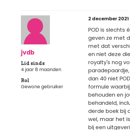
2 december 2021 
POD is slechts 
geven ze met de 
met dat verschi
jvdb
en niet deze di
royalty's nog v
Lid sinds
4 jaar 8 maanden
paradepaardje,
dan 40 niet POD
Rol
formule waarbij
Gewone gebruiker
behouden en jou
behandeld, inclu
derde boek bij d
wel, maar het 
bij een uitgever