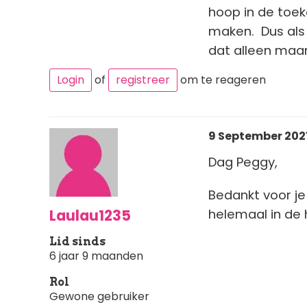
hoop in de toek
maken. Dus als 
dat alleen maa
Login
of
registreer
om te reageren
9 September 2021 
Dag Peggy,
Bedankt voor je 
Laulau1235
helemaal in de
Lid sinds
6 jaar 9 maanden
Rol
Gewone gebruiker