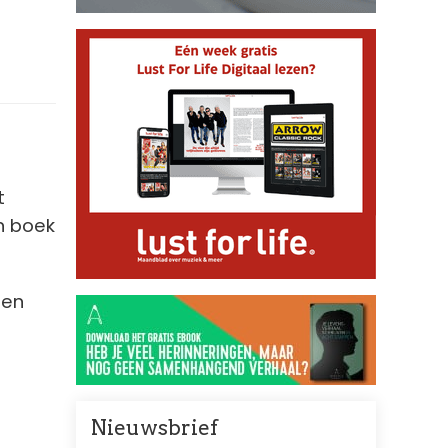
t
en boek
een
Nieuwsbrief