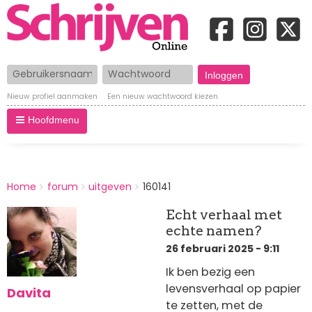
Gebruikersnaam
Wachtwoord
Nieuw profiel aanmaken
Een nieuw wachtwoord kiezen
Hoofdmenu
BREADCRUMBS
Home
forum
uitgeven
160141
You
are
Echt verhaal met
here:
echte namen?
26 februari 2025 - 9:11
Ik ben bezig een
levensverhaal op papier
Davita
te zetten, met de