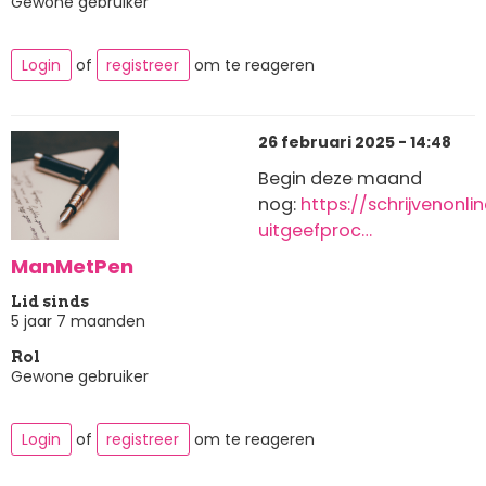
Gewone gebruiker
Login
of
registreer
om te reageren
26 februari 2025 - 14:48
Begin deze maand
nog:
https://schrijvenonl
uitgeefproc…
ManMetPen
Lid sinds
5 jaar 7 maanden
Rol
Gewone gebruiker
Login
of
registreer
om te reageren