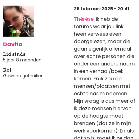
26 februari 2025 - 20:41
Thérèse
, ik heb de
forums waar jou link
heen verwees even
doorgelezen, maar die
Davita
gaan eigenlijk allemaal
Lid sinds
over echte personen die
5 jaar 8 maanden
onder een andere naam
in een verhaal/boek
Rol
Gewone gebruiker
komen. En ik zou de
mensen/plaatsen met
echte naam noemen.
Mijn vraag is dus meer of
ik deze mensen hiervan
op de hoogte moet
brengen (dat ze in mijn
werk voorkomen). En als
dat zo is, moet ik ze dan