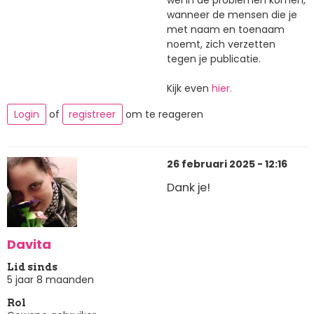
wél in de problemen komen,
wanneer de mensen die je
met naam en toenaam
noemt, zich verzetten
tegen je publicatie.
Kijk even
hier.
Login
of
registreer
om te reageren
26 februari 2025 - 12:16
Dank je!
Davita
Lid sinds
5 jaar 8 maanden
Rol