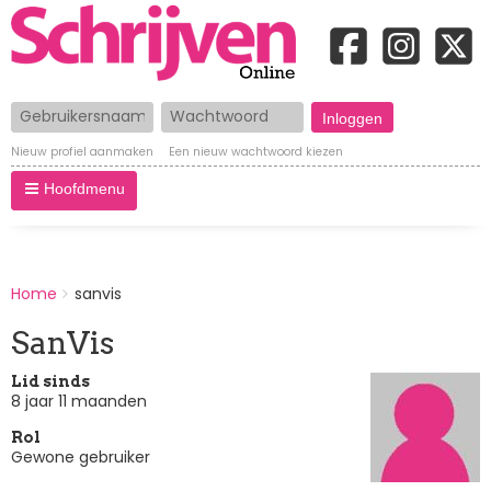
Gebruikersnaam
Wachtwoord
Nieuw profiel aanmaken
Een nieuw wachtwoord kiezen
Hoofdmenu
BREADCRUMBS
Home
sanvis
You
are
SanVis
here:
Lid sinds
8 jaar 11 maanden
Rol
Gewone gebruiker