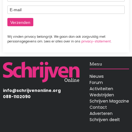
E-mail
Wij vinden privacy belangrijk. We gaan dan ook zorgvuldig met
persoonsgegevens om. Lees er alles over in ons
privacy-statement
.
Afbeelding
Menu
Nieuws
Forum
Activiteiten
info@schrijvenonline.org
Wedstrijden
088-1102090
Schrijven Magazine
Contact
Adverteren
Schrijven deelt