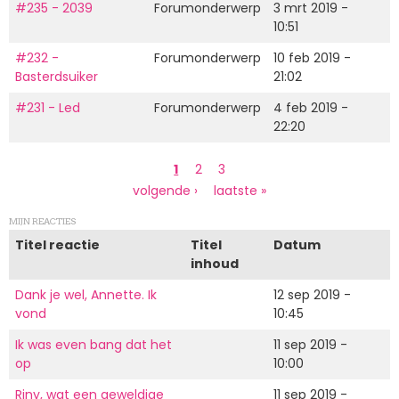
#235 - 2039
Forumonderwerp
3 mrt 2019 -
10:51
#232 -
Forumonderwerp
10 feb 2019 -
Basterdsuiker
21:02
#231 - Led
Forumonderwerp
4 feb 2019 -
22:20
Paginering
Huidige
1
Page
2
Page
3
pagina
Volgende
volgende ›
Laatste
laatste »
pagina
pagina
MIJN REACTIES
Titel reactie
Titel
Datum
inhoud
Dank je wel, Annette. Ik
12 sep 2019 -
vond
10:45
Ik was even bang dat het
11 sep 2019 -
op
10:00
Riny, wat een geweldige
11 sep 2019 -