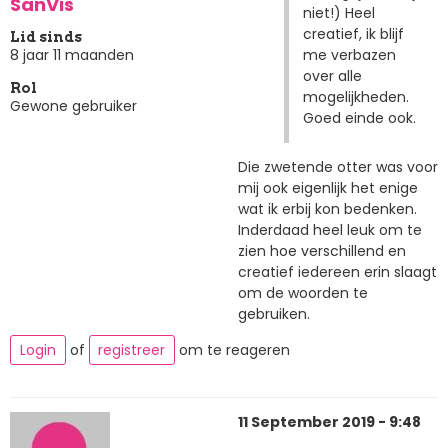
SanVis
niet!) Heel
creatief, ik blijf
Lid sinds
me verbazen
8 jaar 11 maanden
over alle
Rol
mogelijkheden.
Gewone gebruiker
Goed einde ook.
Die zwetende otter was voor
mij ook eigenlijk het enige
wat ik erbij kon bedenken.
Inderdaad heel leuk om te
zien hoe verschillend en
creatief iedereen erin slaagt
om de woorden te
gebruiken.
Login
of
registreer
om te reageren
11 September 2019 - 9:48