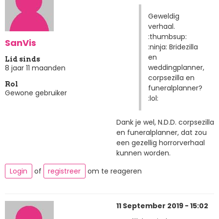
Geweldig
verhaal.
:thumbsup:
SanVis
:ninja: Bridezilla
en
Lid sinds
weddingplanner,
8 jaar 11 maanden
corpsezilla en
Rol
funeralplanner?
Gewone gebruiker
:lol:
Dank je wel, N.D.D. corpsezilla
en funeralplanner, dat zou
een gezellig horrorverhaal
kunnen worden.
Login
of
registreer
om te reageren
11 September 2019 - 15:02