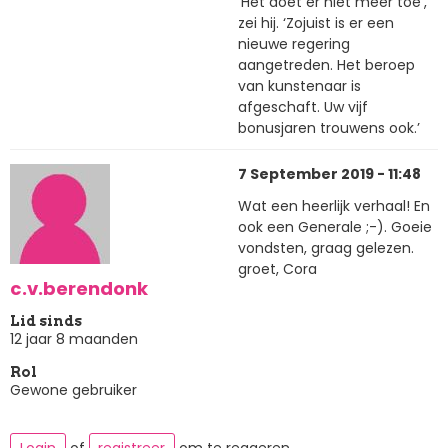
‘Het doet er niet meer toe’,
zei hij. ‘Zojuist is er een
nieuwe regering
aangetreden. Het beroep
van kunstenaar is
afgeschaft. Uw vijf
bonusjaren trouwens ook.’
7 September 2019 - 11:48
Wat een heerlijk verhaal! En
ook een Generale ;-). Goeie
vondsten, graag gelezen.
groet, Cora
c.v.berendonk
Lid sinds
12 jaar 8 maanden
Rol
Gewone gebruiker
Login
of
registreer
om te reageren