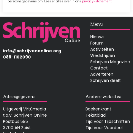
persoonsgegevens om. Lees er alles over in ons
privacy-statement
.
Afbeelding
Menu
Nieuws
Forum
Activiteiten
info@schrijvenonline.org
Wedstrijden
088-1102090
Schrijven Magazine
Contact
Adverteren
Schrijven deelt
Adresgegevens
Andere websites
Uitgeverij Virtùmedia
Boekenkrant
t.a.v. Schrijven Online
Tekstblad
Postbus 595
Tijd voor Tijdschriften
3700 AN Zeist
Tijd voor Voordeel