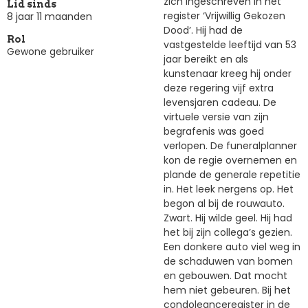
zich ingeschreven in het
Lid sinds
register ‘Vrijwillig Gekozen
8 jaar 11 maanden
Dood’. Hij had de
Rol
vastgestelde leeftijd van 53
Gewone gebruiker
jaar bereikt en als
kunstenaar kreeg hij onder
deze regering vijf extra
levensjaren cadeau. De
virtuele versie van zijn
begrafenis was goed
verlopen. De funeralplanner
kon de regie overnemen en
plande de generale repetitie
in. Het leek nergens op. Het
begon al bij de rouwauto.
Zwart. Hij wilde geel. Hij had
het bij zijn collega’s gezien.
Een donkere auto viel weg in
de schaduwen van bomen
en gebouwen. Dat mocht
hem niet gebeuren. Bij het
condoleanceregister in de