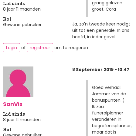
graag gelezen.
Lid sinds
groet, Cora
8 jaar 11 maanden
Rol
Ja, zo'n tweede keer nodigt
Gewone gebruiker
uit tot een generale. In ons
hoofd, in ieder geval.
Login
of
registreer
om te reageren
8 September 2019 - 10:47
Goed verhaal.
Jammer van de
bonuspunten :)
SanVis
Ik zou
funeralplanner
Lid sinds
veranderen in
8 jaar 11 maanden
begrafenisplanner,
Rol
maar dat is
Gewone gebruiker