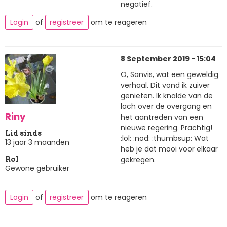
negatief.
Login
of
registreer
om te reageren
8 September 2019 - 15:04
O, Sanvis, wat een geweldig
verhaal. Dit vond ik zuiver
genieten. Ik knalde van de
lach over de overgang en
Riny
het aantreden van een
nieuwe regering. Prachtig!
Lid sinds
:lol: :nod: :thumbsup: Wat
13 jaar 3 maanden
heb je dat mooi voor elkaar
gekregen.
Rol
Gewone gebruiker
Login
of
registreer
om te reageren