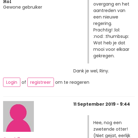
Rol
overgang en het
Gewone gebruiker
aantreden van
een nieuwe
regering.
Prachtig! :lol:
:nod: :thumbsup:
Wat heb je dat
mooi voor elkaar
gekregen.
Dank je wel, Riny.
Login
of
registreer
om te reageren
11 September 2019 - 9:44
Hee, nog een
zwetende otter!
(Niet gejat, eerlijk