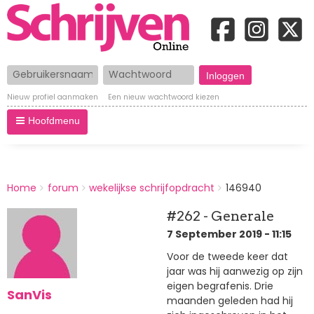
Gebruikersnaam
Wachtwoord
Nieuw profiel aanmaken
Een nieuw wachtwoord kiezen
Hoofdmenu
BREADCRUMBS
Home
forum
wekelijkse schrijfopdracht
146940
You
are
#262 - Generale
here:
7 September 2019 - 11:15
Voor de tweede keer dat
jaar was hij aanwezig op zijn
eigen begrafenis. Drie
SanVis
maanden geleden had hij