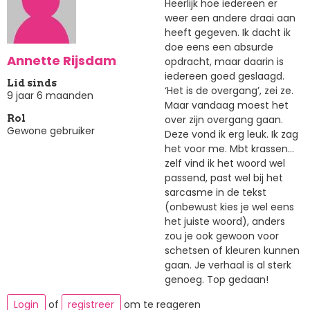
Heerlijk hoe iedereen er
weer een andere draai aan
heeft gegeven. Ik dacht ik
doe eens een absurde
Annette Rijsdam
opdracht, maar daarin is
iedereen goed geslaagd.
Lid sinds
‘Het is de overgang’, zei ze.
9 jaar 6 maanden
Maar vandaag moest het
over zijn overgang gaan.
Rol
Gewone gebruiker
Deze vond ik erg leuk. Ik zag
het voor me. Mbt krassen...
zelf vind ik het woord wel
passend, past wel bij het
sarcasme in de tekst
(onbewust kies je wel eens
het juiste woord), anders
zou je ook gewoon voor
schetsen of kleuren kunnen
gaan. Je verhaal is al sterk
genoeg. Top gedaan!
Login
of
registreer
om te reageren