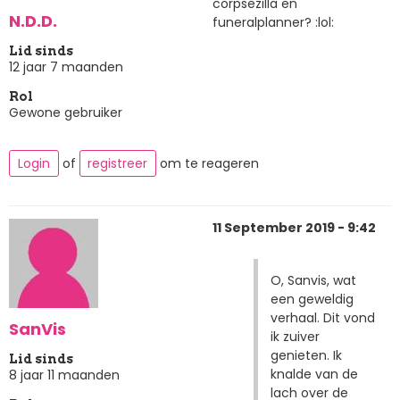
corpsezilla en
N.D.D.
funeralplanner? :lol:
Lid sinds
12 jaar 7 maanden
Rol
Gewone gebruiker
Login
of
registreer
om te reageren
11 September 2019 - 9:42
O, Sanvis, wat
een geweldig
verhaal. Dit vond
SanVis
ik zuiver
genieten. Ik
Lid sinds
knalde van de
8 jaar 11 maanden
lach over de