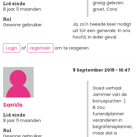
graag gelezen.
Lid sinds
groet, Cora
8 jaar 11 maanden
Rol
Ja, zo'n tweede keer nodigt
Gewone gebruiker
uit tot een generale. In ons
hoofd, in ieder geval.
Login
of
registreer
om te reageren
8 September 2019 - 10:47
Goed verhaal.
Jammer van de
bonuspunten :)
SanVis
Ik zou
funeralplanner
Lid sinds
veranderen in
8 jaar 11 maanden
begrafenisplanner,
Rol
maar dat is
Gewone gebruiker