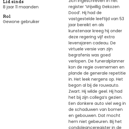
zich ingeschreven in het
Lid sinds
register ‘Vrijwillig Gekozen
8 jaar 11 maanden
Dood’. Hij had de
Rol
vastgestelde leeftijd van 53
Gewone gebruiker
jaar bereikt en als
kunstenaar kreeg hij onder
deze regering vijf extra
levensjaren cadeau. De
virtuele versie van zijn
begrafenis was goed
verlopen. De funeralplanner
kon de regie overnemen en
plande de generale repetitie
in. Het leek nergens op. Het
begon al bij de rouwauto.
Zwart. Hij wilde geel. Hij had
het bij zijn collega’s gezien.
Een donkere auto viel weg in
de schaduwen van bomen
en gebouwen. Dat mocht
hem niet gebeuren. Bij het
condoleanceregister in de