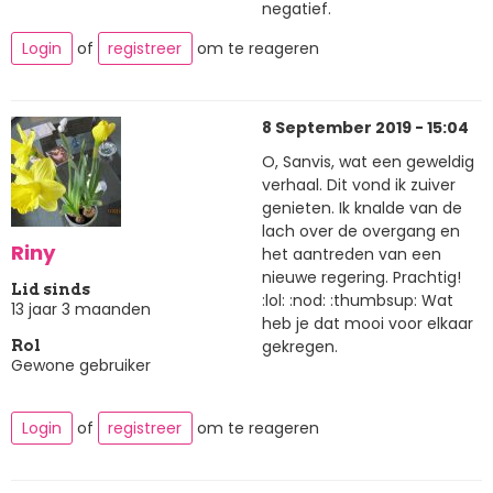
negatief.
Login
of
registreer
om te reageren
8 September 2019 - 15:04
O, Sanvis, wat een geweldig
verhaal. Dit vond ik zuiver
genieten. Ik knalde van de
lach over de overgang en
Riny
het aantreden van een
nieuwe regering. Prachtig!
Lid sinds
:lol: :nod: :thumbsup: Wat
13 jaar 3 maanden
heb je dat mooi voor elkaar
gekregen.
Rol
Gewone gebruiker
Login
of
registreer
om te reageren