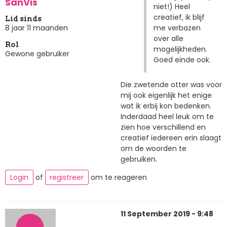
SanVis
niet!) Heel
creatief, ik blijf
Lid sinds
me verbazen
8 jaar 11 maanden
over alle
Rol
mogelijkheden.
Gewone gebruiker
Goed einde ook.
Die zwetende otter was voor
mij ook eigenlijk het enige
wat ik erbij kon bedenken.
Inderdaad heel leuk om te
zien hoe verschillend en
creatief iedereen erin slaagt
om de woorden te
gebruiken.
Login
of
registreer
om te reageren
11 September 2019 - 9:48