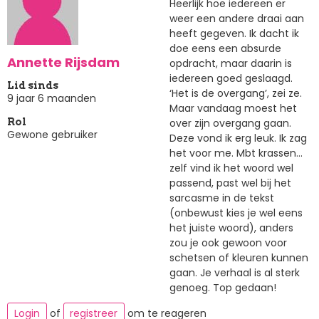
Heerlijk hoe iedereen er
weer een andere draai aan
heeft gegeven. Ik dacht ik
doe eens een absurde
Annette Rijsdam
opdracht, maar daarin is
iedereen goed geslaagd.
Lid sinds
‘Het is de overgang’, zei ze.
9 jaar 6 maanden
Maar vandaag moest het
over zijn overgang gaan.
Rol
Gewone gebruiker
Deze vond ik erg leuk. Ik zag
het voor me. Mbt krassen...
zelf vind ik het woord wel
passend, past wel bij het
sarcasme in de tekst
(onbewust kies je wel eens
het juiste woord), anders
zou je ook gewoon voor
schetsen of kleuren kunnen
gaan. Je verhaal is al sterk
genoeg. Top gedaan!
Login
of
registreer
om te reageren