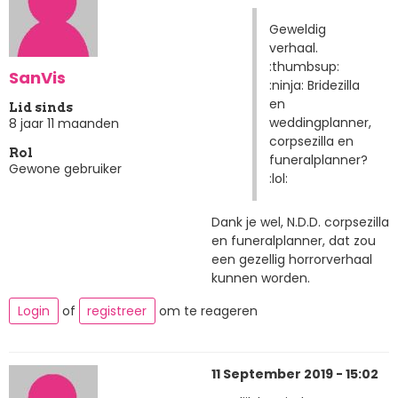
Geweldig
verhaal.
:thumbsup:
SanVis
:ninja: Bridezilla
en
Lid sinds
weddingplanner,
8 jaar 11 maanden
corpsezilla en
Rol
funeralplanner?
Gewone gebruiker
:lol:
Dank je wel, N.D.D. corpsezilla
en funeralplanner, dat zou
een gezellig horrorverhaal
kunnen worden.
Login
of
registreer
om te reageren
11 September 2019 - 15:02