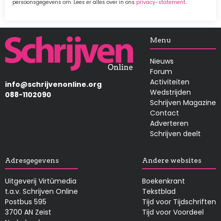
persoonsgegevens om. Lees er alles over in ons
privacy-statement
.
Afbeelding
Menu
Nieuws
Forum
Activiteiten
info@schrijvenonline.org
Wedstrijden
088-1102090
Schrijven Magazine
Contact
Adverteren
Schrijven deelt
Adresgegevens
Andere websites
Uitgeverij Virtùmedia
Boekenkrant
t.a.v. Schrijven Online
Tekstblad
Postbus 595
Tijd voor Tijdschriften
3700 AN Zeist
Tijd voor Voordeel