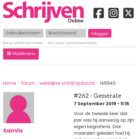
Gebruikersnaam
Wachtwoord
Nieuw profiel aanmaken
Een nieuw wachtwoord kiezen
Hoofdmenu
BREADCRUMBS
Home
forum
wekelijkse schrijfopdracht
146940
You
are
#262 - Generale
here:
7 September 2019 - 11:15
Voor de tweede keer dat
jaar was hij aanwezig op zijn
eigen begrafenis. Drie
SanVis
maanden geleden had hij