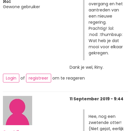
Rol
overgang en het
Gewone gebruiker
aantreden van
een nieuwe
regering.
Prachtig! :lol:
:nod: :thumbsup:
Wat heb je dat
mooi voor elkaar
gekregen.
Dank je wel, Riny.
Login
of
registreer
om te reageren
11 September 2019 - 9:44
Hee, nog een
zwetende otter!
(Niet gejat, eerlijk