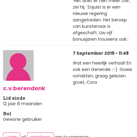
‘Het doet er niet meer toe’,
zei hij. ‘Zojuist is er een
nieuwe regering
aangetreden. Het beroep
van kunstenaar is
afgeschaft. Uw vijf
bonusjaren trouwens ook.’
7 September 2019 - 11:48
Wat een heerlijk verhaal! En
ook een Generale ;-). Goeie
vondsten, graag gelezen.
groet, Cora
c.v.berendonk
Lid sinds
12 jaar 8 maanden
Rol
Gewone gebruiker
Login
of
registreer
om te reageren