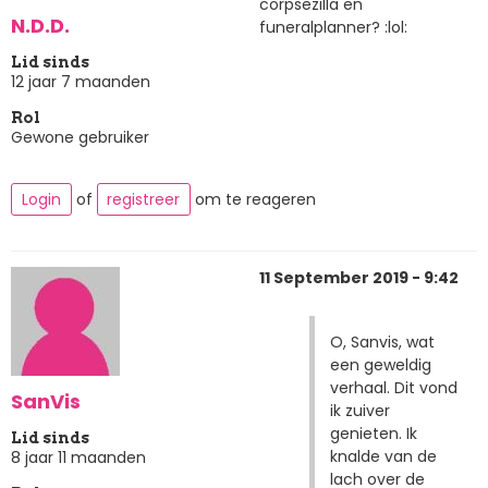
corpsezilla en
N.D.D.
funeralplanner? :lol:
Lid sinds
12 jaar 7 maanden
Rol
Gewone gebruiker
Login
of
registreer
om te reageren
11 September 2019 - 9:42
O, Sanvis, wat
een geweldig
verhaal. Dit vond
SanVis
ik zuiver
genieten. Ik
Lid sinds
knalde van de
8 jaar 11 maanden
lach over de