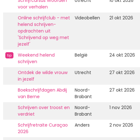
Schrijfcursus Woorden
Utrecht
10 okt 2026
voor verhalen
Online schrijfclub - met
Videobellen
21 okt 2026
helend schrijven-
opdrachten uit
'Schrijvend op weg met
jezelf'
Weekend helend
België
24 okt 2026
tip
schrijven
Ontdek de wilde vrouw
Utrecht
27 okt 2026
in jezelf
Boekschrijfdagen Abdij
Noord-
27 okt 2026
van Berne
Brabant
Schrijven over troost en
Noord-
1 nov 2026
verdriet
Brabant
Schrijfretraite Curaçao
Anders
2 nov 2026
2026