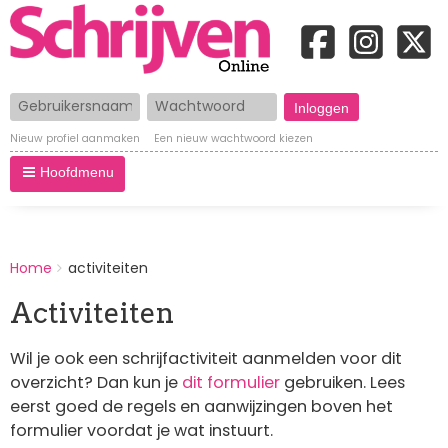
Gebruikersnaam
Wachtwoord
Nieuw profiel aanmaken
Een nieuw wachtwoord kiezen
Hoofdmenu
BREADCRUMBS
Home
activiteiten
You
are
Activiteiten
here:
Wil je ook een schrijfactiviteit aanmelden voor dit
overzicht? Dan kun je
dit formulier
gebruiken. Lees
eerst goed de regels en aanwijzingen boven het
formulier voordat je wat instuurt.