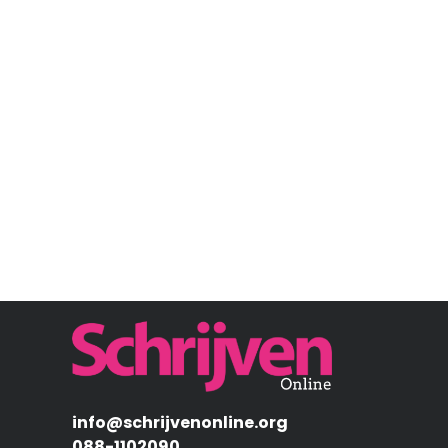
Afbeelding
info@schrijvenonline.org
088-1102090