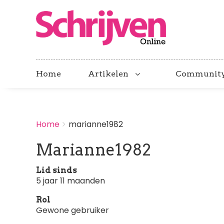
Home
Artikelen
Communit
BREADCRUMBS
Home
marianne1982
You
are
Marianne1982
here:
Lid sinds
5 jaar 11 maanden
Rol
Gewone gebruiker