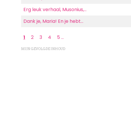
Erg leuk verhaal, Musonius,…
Dank je, Maria! En je hebt…
Paginering
Huidige
1
Page
2
Page
3
Page
4
Page
5
…
pagina
MIJN GEVOLGDE INHOUD