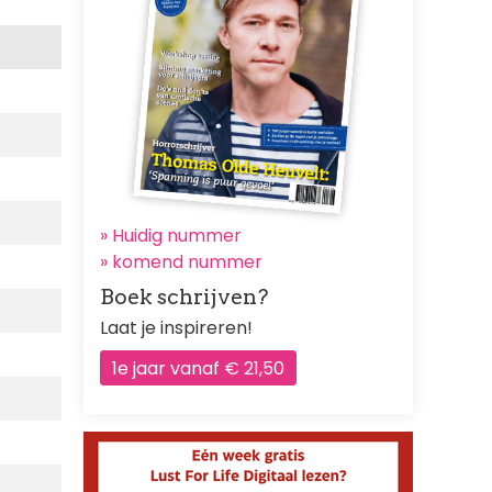
» Huidig nummer
»
komend nummer
Boek schrijven?
Laat je inspireren!
1e jaar vanaf € 21,50