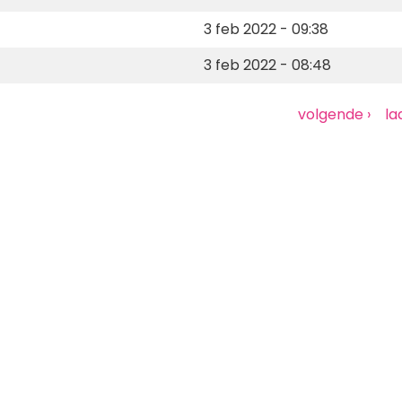
3 feb 2022 - 09:38
3 feb 2022 - 08:48
Volgende
volgende ›
La
la
pagina
pa