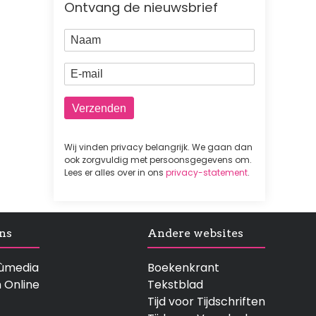
Ontvang de nieuwsbrief
Naam
E-mail
Wij vinden privacy belangrijk. We gaan dan
ook zorgvuldig met persoonsgegevens om.
Lees er alles over in ons
privacy-statement
.
ns
Andere websites
rtùmedia
Boekenkrant
n Online
Tekstblad
Tijd voor Tijdschriften