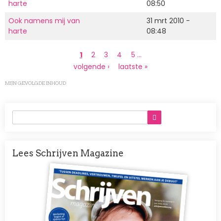
harte
08:50
Ook namens mij van
31 mrt 2010 -
harte
08:48
Paginering
Huidige
1
Page
2
Page
3
Page
4
Page
5
…
pagina
Volgende
volgende ›
Laatste
laatste »
pagina
pagina
MIJN GEVOLGDE INHOUD
Lees Schrijven Magazine
Afbeelding