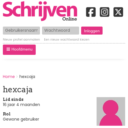
Gebruikersnaam
Wachtwoord
Nieuw profiel aanmaken
Een nieuw wachtwoord kiezen
Hoofdmenu
BREADCRUMBS
Home
hexcaja
You
are
hexcaja
here:
Lid sinds
16 jaar 4 maanden
Rol
Gewone gebruiker