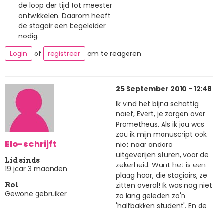
de loop der tijd tot meester
ontwikkelen. Daarom heeft
de stagair een begeleider
nodig.
Login
of
registreer
om te reageren
25 September 2010 - 12:48
Ik vind het bijna schattig
naïef, Evert, je zorgen over
Prometheus. Als ik jou was
zou ik mijn manuscript ook
Elo-schrijft
niet naar andere
uitgeverijen sturen, voor de
Lid sinds
zekerheid. Want het is een
19 jaar 3 maanden
plaag hoor, die stagiairs, ze
zitten overal! Ik was nog niet
Rol
Gewone gebruiker
zo lang geleden zo'n
'halfbakken student'. En de
meeste dingen die in dit