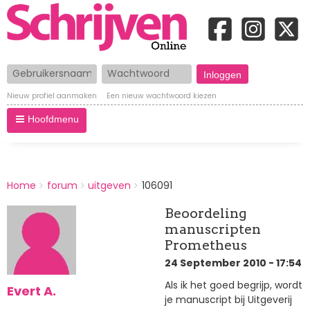
Gebruikersnaam
Wachtwoord
Nieuw profiel aanmaken
Een nieuw wachtwoord kiezen
Hoofdmenu
BREADCRUMBS
Home
forum
uitgeven
106091
You
are
Beoordeling
here:
manuscripten
Prometheus
24 September 2010 - 17:54
Als ik het goed begrijp, wordt
Evert A.
je manuscript bij Uitgeverij