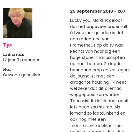
25 September 2010 - 1:07
Lucky you, Mara. Ik geloof
dat het ongeveer anderhalf
à twee jaar geleden is dat
een redactrice van
Tja
Prometheus op de tv was.
Rechts van haar lag een
Lid sinds
hoge stapel manuscripten
17 jaar 3 maanden
op haar bureau. Ze legde
haar hand erop en zei tegen
Rol
Gewone gebruiker
de journalist met een
arrogante houding: 'Ik weet
wel zeker dat dit allemaal
weggegooid kan worden.'
Toen wist ik dat ik daar nooit
iets heen zou sturen. Als
iemand zo laatdunkend en
ook nog met een
triomfantelijke blik in haar
ogen zoiets zegt, dan... laat