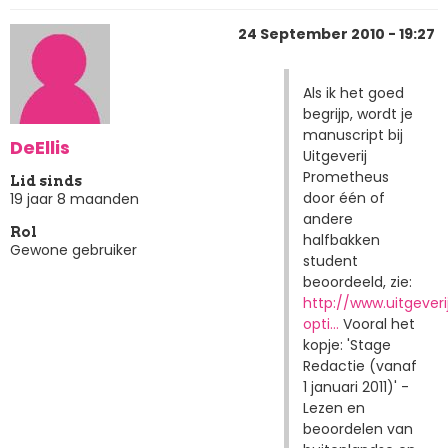
24 September 2010 - 19:27
Als ik het goed
begrijp, wordt je
manuscript bij
DeEllis
Uitgeverij
Prometheus
Lid sinds
door één of
19 jaar 8 maanden
andere
Rol
halfbakken
Gewone gebruiker
student
beoordeeld, zie:
http://www.uitgever
opti…
Vooral het
kopje: 'Stage
Redactie (vanaf
1 januari 2011)' -
Lezen en
beoordelen van