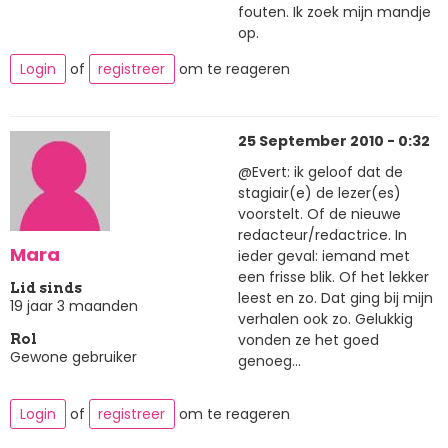
fouten. Ik zoek mijn mandje
op.
Login
of
registreer
om te reageren
25 September 2010 - 0:32
@Evert: ik geloof dat de
stagiair(e) de lezer(es)
voorstelt. Of de nieuwe
redacteur/redactrice. In
Mara
ieder geval: iemand met
een frisse blik. Of het lekker
Lid sinds
leest en zo. Dat ging bij mijn
19 jaar 3 maanden
verhalen ook zo. Gelukkig
vonden ze het goed
Rol
Gewone gebruiker
genoeg...
Login
of
registreer
om te reageren