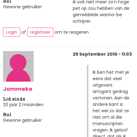
ik ook niet meer zo'n hoge
Rol
Gewone gebruiker
pet op zou hebben van de
gemiddelde wanna-be
schrijver.
Login
of
registreer
om te reageren
25 September 2010 - 11:03
Ik ben het met je
eens dat veel
uitgevers
Jommeke
arrogant gedrag
vertonen. Aan de
Lid sinds
andere kant is
20 jaar 2 maanden
het wel zo dat ze
Rol
niet om al die
Gewone gebruiker
manuscripten
vragen. Ik geloof
direct, dat als ik