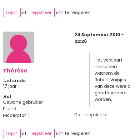
Login
of
registreer
om te reageren
24 September 2010 -
22:26
Het verklaart
misschien
Thérèse
waarom de
Robert Vuijsjes
Lid sinds
van deze wereld
17 jaar
geretourneerd
Rol
worden.
Gewone gebruiker
Pluslid
Dat snap ik niet.
Moderator
Login
of
registreer
om te reageren