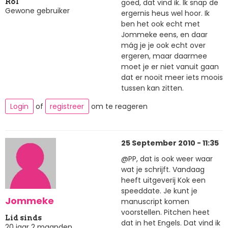
goed, dat vind ik. Ik snap de
Rol
Gewone gebruiker
ergernis heus wel hoor. Ik
ben het ook echt met
Jommeke eens, en daar
mág je je ook echt over
ergeren, maar daarmee
moet je er niet vanuit gaan
dat er nooit meer iets moois
tussen kan zitten.
Login
of
registreer
om te reageren
25 September 2010 - 11:35
@PP, dat is ook weer waar
wat je schrijft. Vandaag
heeft uitgeverij Kok een
speeddate. Je kunt je
Jommeke
manuscript komen
voorstellen. Pitchen heet
Lid sinds
dat in het Engels. Dat vind ik
20 jaar 2 maanden