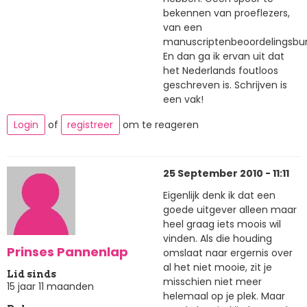
bekennen van proeflezers,
van een
manuscriptenbeoordelingsbu
En dan ga ik ervan uit dat
het Nederlands foutloos
geschreven is. Schrijven is
een vak!
Login
of
registreer
om te reageren
25 September 2010 - 11:11
Eigenlijk denk ik dat een
goede uitgever alleen maar
heel graag iets moois wil
vinden. Als die houding
Prinses Pannenlap
omslaat naar ergernis over
al het niet mooie, zit je
Lid sinds
misschien niet meer
15 jaar 11 maanden
helemaal op je plek. Maar