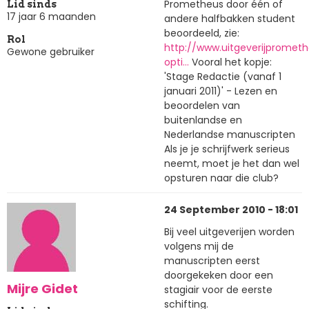
Prometheus door één of
Lid sinds
17 jaar 6 maanden
andere halfbakken student
beoordeeld, zie:
Rol
http://www.uitgeverijprometh
Gewone gebruiker
opti…
Vooral het kopje:
'Stage Redactie (vanaf 1
januari 2011)' - Lezen en
beoordelen van
buitenlandse en
Nederlandse manuscripten
Als je je schrijfwerk serieus
neemt, moet je het dan wel
opsturen naar die club?
24 September 2010 - 18:01
Bij veel uitgeverijen worden
volgens mij de
manuscripten eerst
doorgekeken door een
Mijre Gidet
stagiair voor de eerste
schifting.