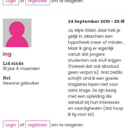
Login
of
registreer
om te reageren
24 September 2010 - 20:18
Ja, Mijre Gidet, daar heb je
gelijk in. Misschien een
hypotheek meer of minder...
Maar ik ging er eigenlijk
Ing
vanuit dat jongere
studenten ook stufi krijgen
Lid sinds
(hoewel dat ook absoluut
19 jaar 6 maanden
geen vetpot is). Wat DeEllis
schrijft vind ik een goede:
Rol
Gewone gebruiker
stagiaires lopen niet voor
niets stage. Ze zijn bezig
met een opleiding die
aansluit bij hun interesses
en vaardigheden (dat hoop
ik iig voor ze).
Login
of
registreer
om te reageren