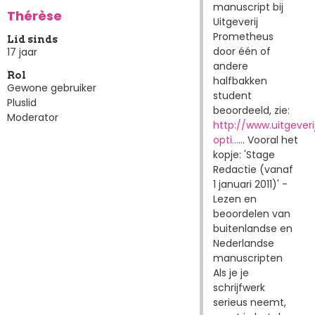
manuscript bij
Thérèse
Uitgeverij
Prometheus
Lid sinds
door één of
17 jaar
andere
Rol
halfbakken
Gewone gebruiker
student
Pluslid
beoordeeld, zie:
Moderator
http://www.uitgever
opti…
... Vooral het
kopje: 'Stage
Redactie (vanaf
1 januari 2011)' -
Lezen en
beoordelen van
buitenlandse en
Nederlandse
manuscripten
Als je je
schrijfwerk
serieus neemt,