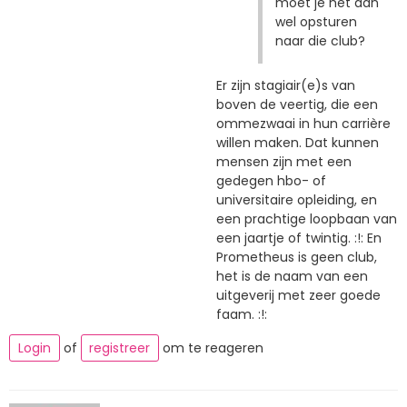
moet je het dan
wel opsturen
naar die club?
Er zijn stagiair(e)s van
boven de veertig, die een
ommezwaai in hun carrière
willen maken. Dat kunnen
mensen zijn met een
gedegen hbo- of
universitaire opleiding, en
een prachtige loopbaan van
een jaartje of twintig. :!: En
Prometheus is geen club,
het is de naam van een
uitgeverij met zeer goede
faam. :!:
Login
of
registreer
om te reageren