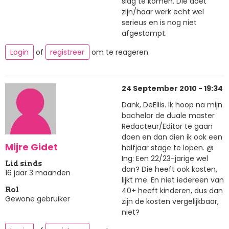
slag te komen. Die doet
zijn/haar werk echt wel
serieus en is nog niet
afgestompt.
Login
of
registreer
om te reageren
24 September 2010 - 19:34
Dank, DeEllis. Ik hoop na mijn
bachelor de duale master
Redacteur/Editor te gaan
doen en dan dien ik ook een
Mijre Gidet
halfjaar stage te lopen. @
Ing: Een 22/23-jarige wel
Lid sinds
dan? Die heeft ook kosten,
16 jaar 3 maanden
lijkt me. En niet iedereen van
40+ heeft kinderen, dus dan
Rol
Gewone gebruiker
zijn de kosten vergelijkbaar,
niet?