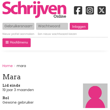
Gebruikersnaam
Wachtwoord
Nieuw profiel aanmaken
Een nieuw wachtwoord kiezen
Hoofdmenu
BREADCRUMBS
Home
mara
You
are
Mara
here:
Lid sinds
19 jaar 3 maanden
Rol
Gewone gebruiker