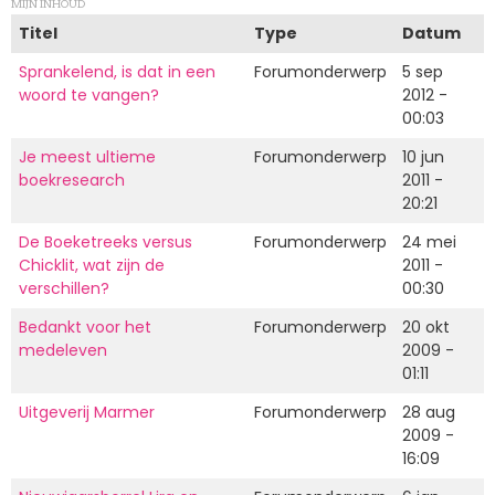
MIJN INHOUD
Titel
Type
Datum
Sprankelend, is dat in een
Forumonderwerp
5 sep
woord te vangen?
2012 -
00:03
Je meest ultieme
Forumonderwerp
10 jun
boekresearch
2011 -
20:21
De Boeketreeks versus
Forumonderwerp
24 mei
Chicklit, wat zijn de
2011 -
verschillen?
00:30
Bedankt voor het
Forumonderwerp
20 okt
medeleven
2009 -
01:11
Uitgeverij Marmer
Forumonderwerp
28 aug
2009 -
16:09