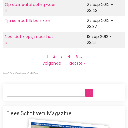
Op de inputafdeling waar
27 sep 2012 -
ik
23:43
Tja schreef: Ik ben zo'n
27 sep 2012 -
23:37
Nee, dat klopt, maar het
18 sep 2012 -
is
23:21
Paginering
Huidige
1
Page
2
Page
3
Page
4
Page
5
…
pagina
Volgende
volgende ›
Laatste
laatste »
pagina
pagina
MIJN GEVOLGDE INHOUD
Lees Schrijven Magazine
Afbeelding