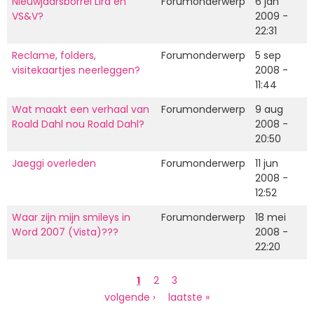
Nieuwjaarsborrel Lira en
Forumonderwerp
6 jan
VS&V?
2009 -
22:31
Reclame, folders,
Forumonderwerp
5 sep
visitekaartjes neerleggen?
2008 -
11:44
Wat maakt een verhaal van
Forumonderwerp
9 aug
Roald Dahl nou Roald Dahl?
2008 -
20:50
Jaeggi overleden
Forumonderwerp
11 jun
2008 -
12:52
Waar zijn mijn smileys in
Forumonderwerp
18 mei
Word 2007 (Vista)???
2008 -
22:20
Paginering
Huidige
1
Page
2
Page
3
pagina
Volgende
volgende ›
Laatste
laatste »
pagina
pagina