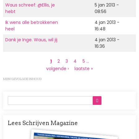
Waus schreef: @Ellis, je
5 jan 2013 -
hebt
08:56
Ik wens alle betrokkenen
4 jan 2013 -
heel
16:48
Dank je Inge. Waus, wil jij
4 jan 2013 -
16:36
Paginering
Huidige
1
Page
2
Page
3
Page
4
Page
5
…
pagina
Volgende
volgende ›
Laatste
laatste »
pagina
pagina
MIJN GEVOLGDE INHOUD
Lees Schrijven Magazine
Afbeelding