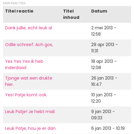
MIJN REACTIES
Titel reactie
Titel
Datum
inhoud
Dank jullie, echt leuk al
2 mei 2013 -
12:58
Odile schreef: Ach gos,
29 apr 2013 -
11:31
Yes Yes Yes ik heb
18 apr 2013 -
inderdaad
12:08
Tjonge wat een drukte
26 jan 2013 -
hier.
16:47
Yes! Patje komt ook.
10 jan 2013 -
12:20
Leuk Patje! Je hebt mail.
9 jan 2013 -
09:33
Leuk Patje, hou je er dan
6 jan 2013 - 10:19