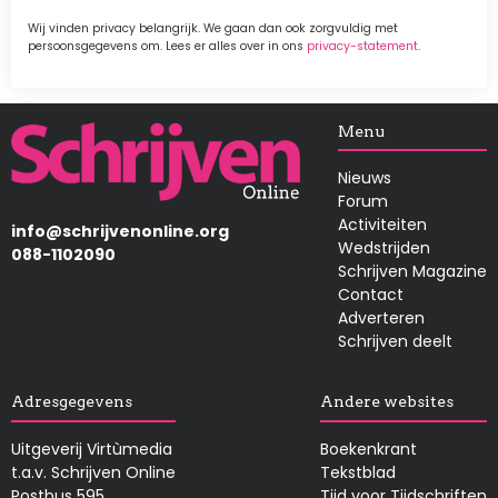
Wij vinden privacy belangrijk. We gaan dan ook zorgvuldig met
persoonsgegevens om. Lees er alles over in ons
privacy-statement
.
Afbeelding
Menu
Nieuws
Forum
Activiteiten
info@schrijvenonline.org
Wedstrijden
088-1102090
Schrijven Magazine
Contact
Adverteren
Schrijven deelt
Adresgegevens
Andere websites
Uitgeverij Virtùmedia
Boekenkrant
t.a.v. Schrijven Online
Tekstblad
Postbus 595
Tijd voor Tijdschriften