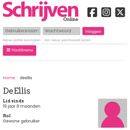
Gebruikersnaam
Wachtwoord
Nieuw profiel aanmaken
Een nieuw wachtwoord kiezen
Hoofdmenu
BREADCRUMBS
Home
deellis
You
are
DeEllis
here:
Lid sinds
19 jaar 8 maanden
Rol
Gewone gebruiker