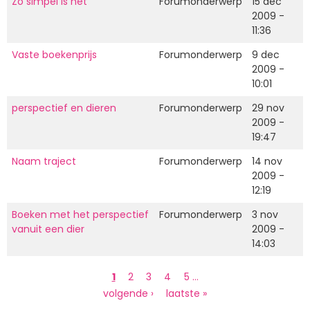
Zo simpel is het
Forumonderwerp
15 dec
2009 -
11:36
Vaste boekenprijs
Forumonderwerp
9 dec
2009 -
10:01
perspectief en dieren
Forumonderwerp
29 nov
2009 -
19:47
Naam traject
Forumonderwerp
14 nov
2009 -
12:19
Boeken met het perspectief
Forumonderwerp
3 nov
vanuit een dier
2009 -
14:03
Paginering
Huidige
1
Page
2
Page
3
Page
4
Page
5
…
pagina
Volgende
volgende ›
Laatste
laatste »
pagina
pagina