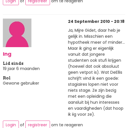
Login
of
registreer
om te reageren
24 September 2010 - 20:18
Ja, Mijre Gidet, daar heb je
gelijk in. Misschien een
hypotheek meer of minder...
Maar ik ging er eigenlijk
Ing
vanuit dat jongere
studenten ook stufi krijgen
Lid sinds
(hoewel dat ook absoluut
19 jaar 6 maanden
geen vetpot is). Wat DeEllis
schrijft vind ik een goede:
Rol
Gewone gebruiker
stagiaires lopen niet voor
niets stage. Ze zijn bezig
met een opleiding die
aansluit bij hun interesses
en vaardigheden (dat hoop
ik iig voor ze).
Login
of
registreer
om te reageren