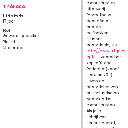
manuscript bij
Thérèse
Uitgeverij
Prometheus
Lid sinds
door één of
17 jaar
andere
Rol
halfbakken
Gewone gebruiker
student
Pluslid
beoordeeld, zie:
Moderator
http://www.uitgever
opti…
... Vooral het
kopje: 'Stage
Redactie (vanaf
1 januari 2011)' -
Lezen en
beoordelen van
buitenlandse en
Nederlandse
manuscripten
Als je je
schrijfwerk
serieus neemt,