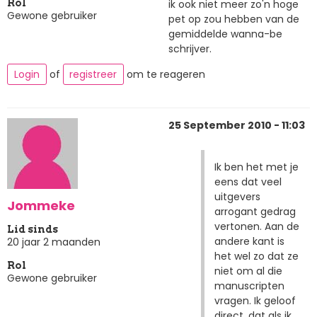
ik ook niet meer zo'n hoge
Rol
Gewone gebruiker
pet op zou hebben van de
gemiddelde wanna-be
schrijver.
Login
of
registreer
om te reageren
25 September 2010 - 11:03
Ik ben het met je
eens dat veel
uitgevers
Jommeke
arrogant gedrag
vertonen. Aan de
Lid sinds
andere kant is
20 jaar 2 maanden
het wel zo dat ze
Rol
niet om al die
Gewone gebruiker
manuscripten
vragen. Ik geloof
direct, dat als ik