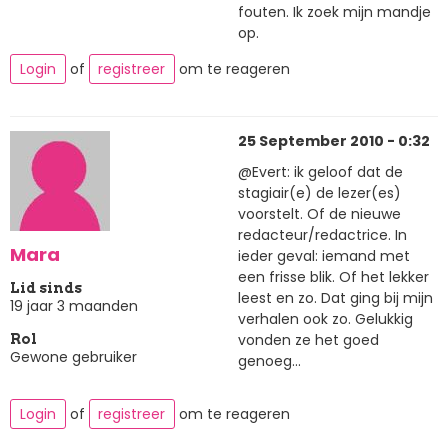
fouten. Ik zoek mijn mandje
op.
Login
of
registreer
om te reageren
25 September 2010 - 0:32
@Evert: ik geloof dat de
stagiair(e) de lezer(es)
voorstelt. Of de nieuwe
redacteur/redactrice. In
Mara
ieder geval: iemand met
een frisse blik. Of het lekker
Lid sinds
leest en zo. Dat ging bij mijn
19 jaar 3 maanden
verhalen ook zo. Gelukkig
vonden ze het goed
Rol
Gewone gebruiker
genoeg...
Login
of
registreer
om te reageren