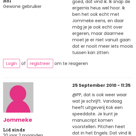
goed, dat vind ik. Ik snap de
Rol
Gewone gebruiker
ergernis heus wel hoor. Ik
ben het ook echt met
Jommeke eens, en daar
mág je je ook echt over
ergeren, maar daarmee
moet je er niet vanuit gaan
dat er nooit meer iets moois
tussen kan zitten.
Login
of
registreer
om te reageren
25 September 2010 - 11:35
@PP, dat is ook weer waar
wat je schrijft. Vandaag
heeft uitgeverij Kok een
speeddate. Je kunt je
Jommeke
manuscript komen
voorstellen. Pitchen heet
Lid sinds
dat in het Engels. Dat vind ik
20 jaar 2 maanden