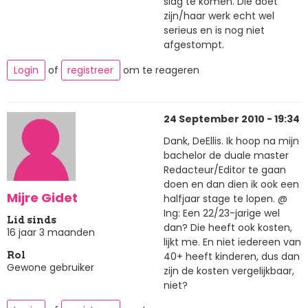
slag te komen. Die doet
zijn/haar werk echt wel
serieus en is nog niet
afgestompt.
Login
of
registreer
om te reageren
24 September 2010 - 19:34
Dank, DeEllis. Ik hoop na mijn
bachelor de duale master
Redacteur/Editor te gaan
doen en dan dien ik ook een
Mijre Gidet
halfjaar stage te lopen. @
Ing: Een 22/23-jarige wel
Lid sinds
dan? Die heeft ook kosten,
16 jaar 3 maanden
lijkt me. En niet iedereen van
40+ heeft kinderen, dus dan
Rol
Gewone gebruiker
zijn de kosten vergelijkbaar,
niet?