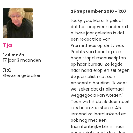
25 September 2010 - 1:07
Lucky you, Mara. Ik geloof
dat het ongeveer anderhalf
à twee jaar geleden is dat
een redactrice van
Tja
Prometheus op de tv was.
Rechts van haar lag een
Lid sinds
hoge stapel manuscripten
17 jaar 3 maanden
op haar bureau. Ze legde
haar hand erop en zei tegen
Rol
Gewone gebruiker
de journalist met een
arrogante houding: 'Ik weet
wel zeker dat dit allemaal
weggegooid kan worden.'
Toen wist ik dat ik daar nooit
iets heen zou sturen. Als
iemand zo laatdunkend en
ook nog met een
triomfantelijke blik in haar
ogen zoiets zegt, dan... laat