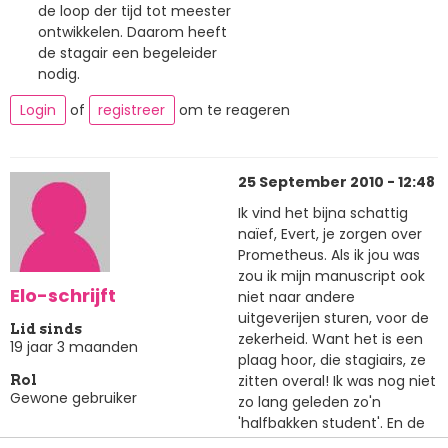
de loop der tijd tot meester
ontwikkelen. Daarom heeft
de stagair een begeleider
nodig.
Login
of
registreer
om te reageren
25 September 2010 - 12:48
Ik vind het bijna schattig
naïef, Evert, je zorgen over
Prometheus. Als ik jou was
zou ik mijn manuscript ook
Elo-schrijft
niet naar andere
uitgeverijen sturen, voor de
Lid sinds
zekerheid. Want het is een
19 jaar 3 maanden
plaag hoor, die stagiairs, ze
zitten overal! Ik was nog niet
Rol
Gewone gebruiker
zo lang geleden zo'n
'halfbakken student'. En de
meeste dingen die in dit