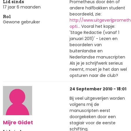
Prometheus door één of
Lid sinds
17 jaar 6 maanden
andere halfbakken student
beoordeeld, zie:
Rol
http://www.uitgeverijprometh
Gewone gebruiker
opti…
Vooral het kopje:
'Stage Redactie (vanaf 1
januari 2011)' - Lezen en
beoordelen van
buitenlandse en
Nederlandse manuscripten
Als je je schrijfwerk serieus
neemt, moet je het dan wel
opsturen naar die club?
24 September 2010 - 18:01
Bij veel uitgeverijen worden
volgens mij de
manuscripten eerst
doorgekeken door een
Mijre Gidet
stagiair voor de eerste
schifting.