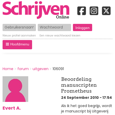
Gebruikersnaam
Wachtwoord
Nieuw profiel aanmaken
Een nieuw wachtwoord kiezen
Hoofdmenu
BREADCRUMBS
Home
forum
uitgeven
106091
You
are
Beoordeling
here:
manuscripten
Prometheus
24 September 2010 - 17:54
Als ik het goed begrijp, wordt
Evert A.
je manuscript bij Uitgeverij