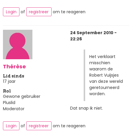
Login
of
registreer
om te reageren
24 September 2010 -
22:26
Het verklaart
misschien
Thérèse
waarom de
Robert Vuijsjes
Lid sinds
van deze wereld
17 jaar
geretourneerd
Rol
worden.
Gewone gebruiker
Pluslid
Dat snap ik niet.
Moderator
Login
of
registreer
om te reageren