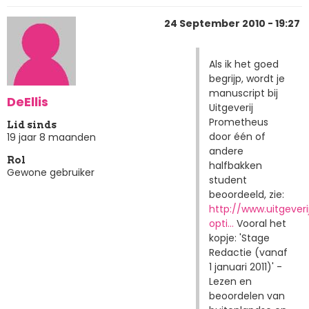
24 September 2010 - 19:27
Als ik het goed
begrijp, wordt je
manuscript bij
DeEllis
Uitgeverij
Prometheus
Lid sinds
door één of
19 jaar 8 maanden
andere
Rol
halfbakken
Gewone gebruiker
student
beoordeeld, zie:
http://www.uitgever
opti…
Vooral het
kopje: 'Stage
Redactie (vanaf
1 januari 2011)' -
Lezen en
beoordelen van