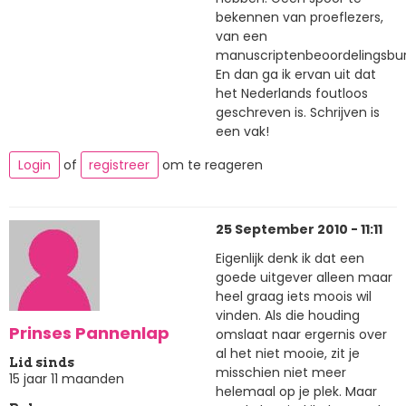
bekennen van proeflezers,
van een
manuscriptenbeoordelingsbu
En dan ga ik ervan uit dat
het Nederlands foutloos
geschreven is. Schrijven is
een vak!
Login
of
registreer
om te reageren
25 September 2010 - 11:11
Eigenlijk denk ik dat een
goede uitgever alleen maar
heel graag iets moois wil
vinden. Als die houding
Prinses Pannenlap
omslaat naar ergernis over
al het niet mooie, zit je
Lid sinds
misschien niet meer
15 jaar 11 maanden
helemaal op je plek. Maar