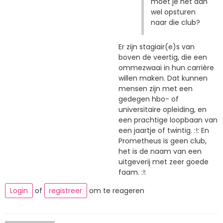
moet je het dan
wel opsturen
naar die club?
Er zijn stagiair(e)s van
boven de veertig, die een
ommezwaai in hun carrière
willen maken. Dat kunnen
mensen zijn met een
gedegen hbo- of
universitaire opleiding, en
een prachtige loopbaan van
een jaartje of twintig. :!: En
Prometheus is geen club,
het is de naam van een
uitgeverij met zeer goede
faam. :!:
Login
of
registreer
om te reageren