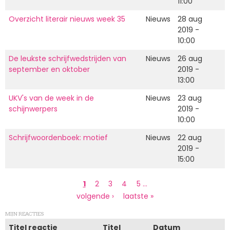
11:00
Overzicht literair nieuws week 35
Nieuws
28 aug
2019 -
10:00
De leukste schrijfwedstrijden van
Nieuws
26 aug
september en oktober
2019 -
13:00
UKV's van de week in de
Nieuws
23 aug
schijnwerpers
2019 -
10:00
Schrijfwoordenboek: motief
Nieuws
22 aug
2019 -
15:00
Paginering
Huidige
1
Page
2
Page
3
Page
4
Page
5
…
pagina
Volgende
volgende ›
Laatste
laatste »
pagina
pagina
MIJN REACTIES
Titel reactie
Titel
Datum