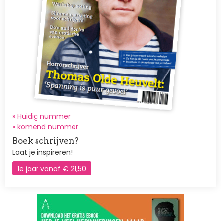
» Huidig nummer
»
komend nummer
Boek schrijven?
Laat je inspireren!
1e jaar vanaf € 21,50