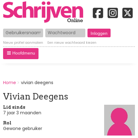
Gebruikersnaam
Wachtwoord
Nieuw profiel aanmaken
Een nieuw wachtwoord kiezen
Hoofdmenu
BREADCRUMBS
Home
vivian deegens
You
are
Vivian Deegens
here:
Lid sinds
7 jaar 3 maanden
Rol
Gewone gebruiker