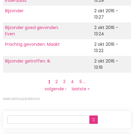
inderdaad '
13:29
Bijzonder
2 okt 2016 -
13:27
Bijzonder goed gevonden.
2 okt 2016 -
Even
13:24
Prachtig gevonden. Maakt
2 okt 2016 -
13:22
Bijzonder getroffen. Ik
2 okt 2016 -
13:19
Paginering
Huidige
1
Page
2
Page
3
Page
4
Page
5
…
pagina
Volgende
volgende ›
Laatste
laatste »
pagina
pagina
MIJN GEVOLGDE INHOUD