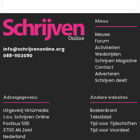
Afbeelding
Menu
Nieuws
Forum
Activiteiten
info@schrijvenonline.org
Wedstrijden
088-1102090
Schrijven Magazine
Contact
Adverteren
Schrijven deelt
Adresgegevens
Andere websites
Uitgeverij Virtùmedia
Boekenkrant
t.a.v. Schrijven Online
Tekstblad
Postbus 595
Tijd voor Tijdschriften
3700 AN Zeist
Tijd voor Voordeel
Nederland