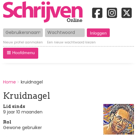
Gebruikersnaam
Wachtwoord
Nieuw profiel aanmaken
Een nieuw wachtwoord kiezen
Hoofdmenu
BREADCRUMBS
Home
kruidnagel
You
are
Kruidnagel
here:
Lid sinds
9 jaar 10 maanden
Rol
Gewone gebruiker