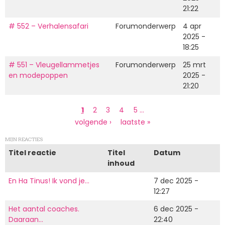
21:22
# 552 – Verhalensafari
Forumonderwerp
4 apr
2025 -
18:25
# 551 – Vleugellammetjes
Forumonderwerp
25 mrt
en modepoppen
2025 -
21:20
Paginering
Huidige
1
Page
2
Page
3
Page
4
Page
5
…
pagina
Volgende
volgende ›
Laatste
laatste »
pagina
pagina
MIJN REACTIES
Titel reactie
Titel
Datum
inhoud
En Ha Tinus! Ik vond je…
7 dec 2025 -
12:27
Het aantal coaches.
6 dec 2025 -
Daaraan…
22:40