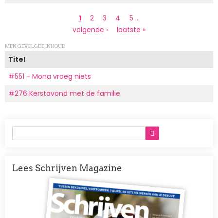
Paginering
Huidige
1
Page
2
Page
3
Page
4
Page
5
…
pagina
Volgende
volgende ›
Laatste
laatste »
pagina
pagina
MIJN GEVOLGDE INHOUD
Titel
#551 - Mona vroeg niets
#276 Kerstavond met de familie
Lees Schrijven Magazine
Afbeelding