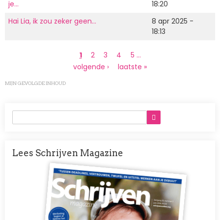
je…
18:20
Hai Lia, ik zou zeker geen…
8 apr 2025 -
18:13
Paginering
Huidige
1
Page
2
Page
3
Page
4
Page
5
…
pagina
Volgende
volgende ›
Laatste
laatste »
pagina
pagina
MIJN GEVOLGDE INHOUD
Lees Schrijven Magazine
Afbeelding