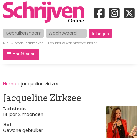
Gebruikersnaam
Wachtwoord
Nieuw profiel aanmaken
Een nieuw wachtwoord kiezen
Hoofdmenu
BREADCRUMBS
Home
jacqueline zirkzee
You
are
Jacqueline Zirkzee
here:
Lid sinds
14 jaar 2 maanden
Rol
Gewone gebruiker