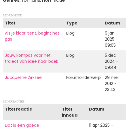
romans, non-fictie
Genres
MIJN INHOUD
Titel
Type
Datum
Als je klaar bent, begint het
Blog
9 jan
pas
2025 -
09:05
Jouw kompas voor het
Blog
5 dec
traject van idee naar boek
2024 -
09:44
Jacqueline Zirkzee
Forumonderwerp
29 mei
2012 -
23:43
MIJN REACTIES
Titel reactie
Titel
Datum
inhoud
Dat is een goede
11 apr 2025 -