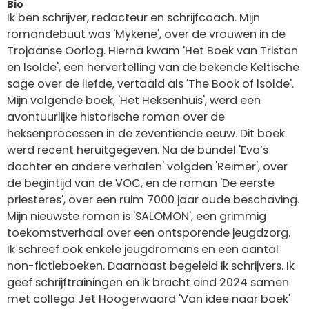
Bio
Ik ben schrijver, redacteur en schrijfcoach. Mijn
romandebuut was 'Mykene', over de vrouwen in de
Trojaanse Oorlog. Hierna kwam 'Het Boek van Tristan
en Isolde', een hervertelling van de bekende Keltische
sage over de liefde, vertaald als 'The Book of lsolde'.
Mijn volgende boek, 'Het Heksenhuis', werd een
avontuurlijke historische roman over de
heksenprocessen in de zeventiende eeuw. Dit boek
werd recent heruitgegeven. Na de bundel 'Eva’s
dochter en andere verhalen' volgden 'Reimer', over
de begintijd van de VOC, en de roman 'De eerste
priesteres', over een ruim 7000 jaar oude beschaving.
Mijn nieuwste roman is 'SALOMON', een grimmig
toekomstverhaal over een ontsporende jeugdzorg.
Ik schreef ook enkele jeugdromans en een aantal
non-fictieboeken. Daarnaast begeleid ik schrijvers. Ik
geef schrijftrainingen en ik bracht eind 2024 samen
met collega Jet Hoogerwaard 'Van idee naar boek'