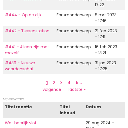
17:22
#444 - Op de dijk
Forumonderwerp
8 mrt 2023
- 17:16
#442 - Tussenstation
Forumonderwerp
21 feb 2023
- 17:11
#441 - Alleen zijn met
Forumonderwerp
16 feb 2023
mezelf
- 13:21
#439 - Nieuwe
Forumonderwerp
31 jan 2023
woordenschat
- 17:25
Paginering
Huidige
1
Page
2
Page
3
Page
4
Page
5
…
pagina
Volgende
volgende ›
Laatste
laatste »
pagina
pagina
MIJN REACTIES
Titel reactie
Titel
Datum
inhoud
Wat heerlijk vlot
29 aug 2024 -