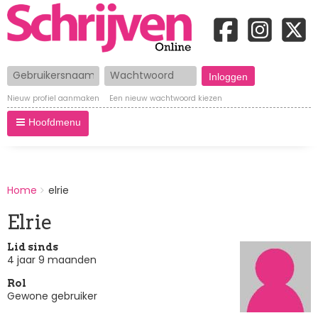
Gebruikersnaam
Wachtwoord
Nieuw profiel aanmaken
Een nieuw wachtwoord kiezen
Hoofdmenu
BREADCRUMBS
Home
elrie
You
are
Elrie
here:
Lid sinds
4 jaar 9 maanden
Rol
Gewone gebruiker