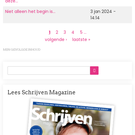
deze…
Niet alleen het begin is…
3 jan 2024 -
14:14
Paginering
Huidige
1
Page
2
Page
3
Page
4
Page
5
…
pagina
Volgende
volgende ›
Laatste
laatste »
pagina
pagina
MIJN GEVOLGDE INHOUD
Lees Schrijven Magazine
Afbeelding