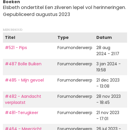
Boeken
Elsbeth ondertitel Een zilveren lepel vol herinneringen.
Gepubliceerd augustus 2023
MIJN INHOUD
Titel
Type
Datum
#521 - Pips
Forumonderwerp
28 aug
2024 - 21:17
#487 Bolle Buiken
Forumonderwerp
3 jan 2024 -
19:58
#485 - Mijn gevoel
Forumonderwerp
21 dec 2023
- 13:08
#482 - Aandacht
Forumonderwerp
28 nov 2023
verplaatst
- 18:45
#481-Terugkeer
Forumonderwerp
21 nov 2023
- 17:01
#464 - Meerzicht
Forumonderwerp
26 jul 2023 -