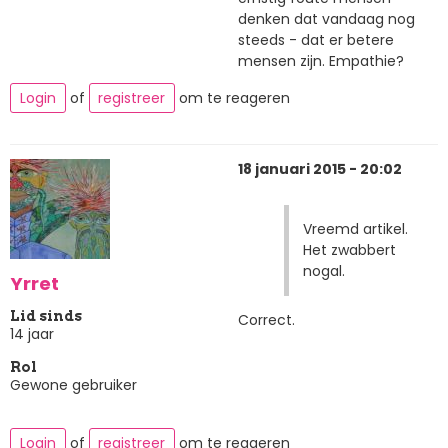
denken dat vandaag nog
steeds - dat er betere
mensen zijn. Empathie?
Login
of
registreer
om te reageren
18 januari 2015 - 20:02
Vreemd artikel.
Het zwabbert
nogal.
Yrret
Lid sinds
Correct.
14 jaar
Rol
Gewone gebruiker
Login
of
registreer
om te reageren