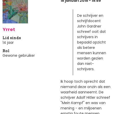
18 januari 2015 - 19:59
De schrijver en
schrijfdocent
John Gardner
Yrret
schreef ooit dat
schrijvers in
Lid sinds
bepaald opzicht
14 jaar
als betere
Rol
mensen kunnen
Gewone gebruiker
worden gezien
dan niet-
schrijvers.
Ik hoop toch oprecht dat
niemand deze onzin als een
waarheid aanneemt. De
schrijver Adolf Hitler schreef
"Mein Kampf" en was van
mening - en miljoenen
ernstig foute mensen