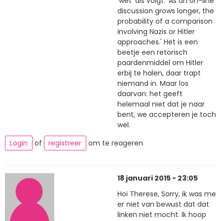
'wet' als volgt: 'As an on-line
discussion grows longer, the
probability of a comparison
involving Nazis or Hitler
approaches.' Het is een
beetje een retorisch
paardenmiddel om Hitler
erbij te halen, daar trapt
niemand in. Maar los
daarvan: het geeft
helemaal niet dat je naar
bent, we accepteren je toch
wel.
Login
of
registreer
om te reageren
18 januari 2015 - 23:05
Hoi Therese, Sorry, ik was me
er niet van bewust dat dat
linken niet mocht. Ik hoop