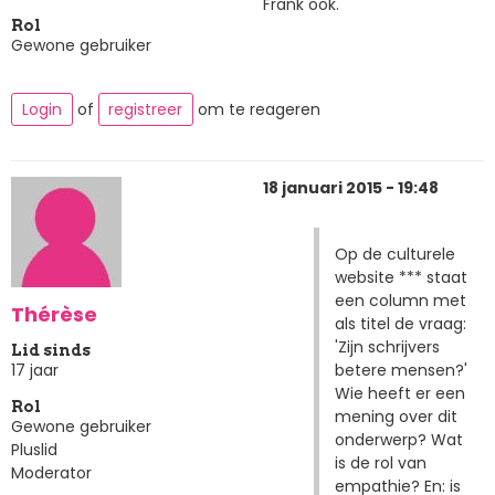
Frank ook.
Rol
Gewone gebruiker
Login
of
registreer
om te reageren
18 januari 2015 - 19:48
Op de culturele
website *** staat
een column met
Thérèse
als titel de vraag:
'Zijn schrijvers
Lid sinds
betere mensen?'
17 jaar
Wie heeft er een
Rol
mening over dit
Gewone gebruiker
onderwerp? Wat
Pluslid
is de rol van
Moderator
empathie? En: is