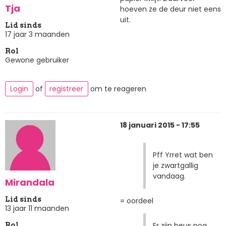
Tja
hoeven ze de deur niet eens
uit.
Lid sinds
17 jaar 3 maanden
Rol
Gewone gebruiker
Login
of
registreer
om te reageren
18 januari 2015 - 17:55
Pff Yrret wat ben
je zwartgallig
vandaag.
Mirandala
Lid sinds
= oordeel
13 jaar 11 maanden
Er zijn heus nog
Rol