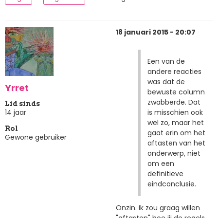
18 januari 2015 - 20:07
Een van de
andere reacties
was dat de
Yrret
bewuste column
zwabberde. Dat
Lid sinds
is misschien ook
14 jaar
wel zo, maar het
Rol
gaat erin om het
Gewone gebruiker
aftasten van het
onderwerp, niet
om een
definitieve
eindconclusie.
Onzin. Ik zou graag willen
"aftasten" hoe jij de regels