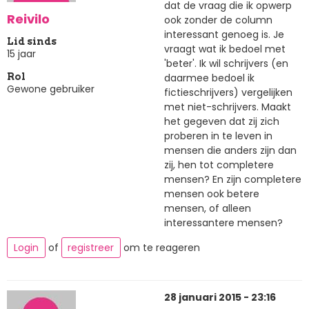
dat de vraag die ik opwerp
Reivilo
ook zonder de column
interessant genoeg is. Je
Lid sinds
vraagt wat ik bedoel met
15 jaar
'beter'. Ik wil schrijvers (en
daarmee bedoel ik
Rol
Gewone gebruiker
fictieschrijvers) vergelijken
met niet-schrijvers. Maakt
het gegeven dat zij zich
proberen in te leven in
mensen die anders zijn dan
zij, hen tot completere
mensen? En zijn completere
mensen ook betere
mensen, of alleen
interessantere mensen?
Login
of
registreer
om te reageren
28 januari 2015 - 23:16