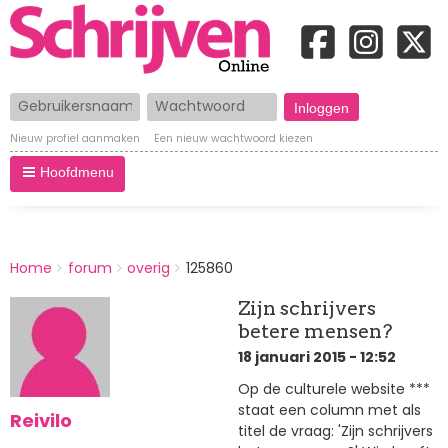
Gebruikersnaam
Wachtwoord
Nieuw profiel aanmaken
Een nieuw wachtwoord kiezen
Hoofdmenu
BREADCRUMBS
Home
forum
overig
125860
You
are
Zijn schrijvers
here:
betere mensen?
18 januari 2015 - 12:52
Op de culturele website ***
staat een column met als
Reivilo
titel de vraag: 'Zijn schrijvers