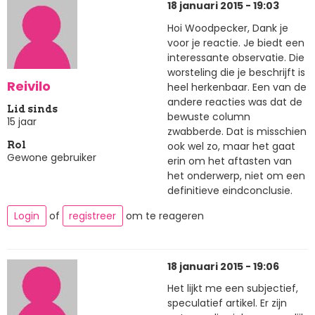
18 januari 2015 - 19:03
Hoi Woodpecker, Dank je
voor je reactie. Je biedt een
interessante observatie. Die
worsteling die je beschrijft is
Reivilo
heel herkenbaar. Een van de
andere reacties was dat de
Lid sinds
bewuste column
15 jaar
zwabberde. Dat is misschien
ook wel zo, maar het gaat
Rol
Gewone gebruiker
erin om het aftasten van
het onderwerp, niet om een
definitieve eindconclusie.
Login
of
registreer
om te reageren
18 januari 2015 - 19:06
Het lijkt me een subjectief,
speculatief artikel. Er zijn