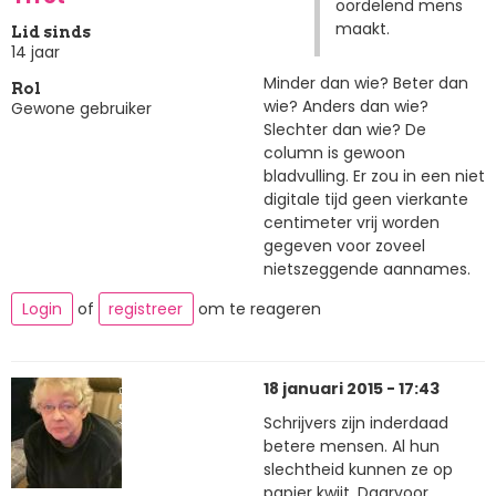
oordelend mens
maakt.
Lid sinds
14 jaar
Minder dan wie? Beter dan
Rol
wie? Anders dan wie?
Gewone gebruiker
Slechter dan wie? De
column is gewoon
bladvulling. Er zou in een niet
digitale tijd geen vierkante
centimeter vrij worden
gegeven voor zoveel
nietszeggende aannames.
Login
of
registreer
om te reageren
18 januari 2015 - 17:43
Schrijvers zijn inderdaad
betere mensen. Al hun
slechtheid kunnen ze op
papier kwijt. Daarvoor