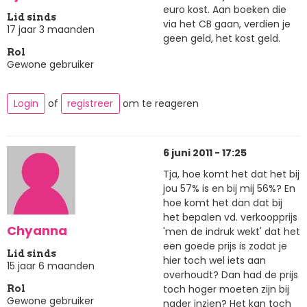
euro kost. Aan boeken die
Lid sinds
via het CB gaan, verdien je
17 jaar 3 maanden
geen geld, het kost geld.
Rol
Gewone gebruiker
Login
of
registreer
om te reageren
6 juni 2011 - 17:25
Tja, hoe komt het dat het bij
jou 57% is en bij mij 56%? En
hoe komt het dan dat bij
het bepalen vd. verkoopprijs
Chyanna
'men de indruk wekt' dat het
een goede prijs is zodat je
Lid sinds
hier toch wel iets aan
15 jaar 6 maanden
overhoudt? Dan had de prijs
toch hoger moeten zijn bij
Rol
Gewone gebruiker
nader inzien? Het kan toch