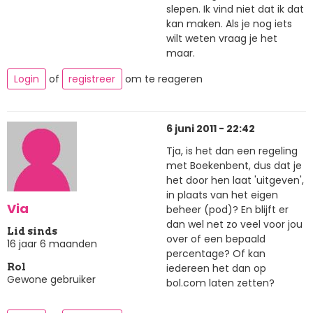
slepen. Ik vind niet dat ik dat
kan maken. Als je nog iets
wilt weten vraag je het
maar.
Login
of
registreer
om te reageren
6 juni 2011 - 22:42
Tja, is het dan een regeling
met Boekenbent, dus dat je
het door hen laat 'uitgeven',
in plaats van het eigen
Via
beheer (pod)? En blijft er
dan wel net zo veel voor jou
Lid sinds
over of een bepaald
16 jaar 6 maanden
percentage? Of kan
iedereen het dan op
Rol
Gewone gebruiker
bol.com laten zetten?