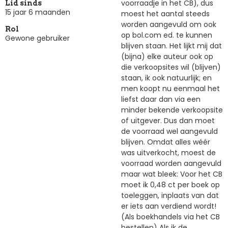
voorraadje in het CB), dus
Lid sinds
15 jaar 6 maanden
moest het aantal steeds
worden aangevuld om ook
Rol
op bol.com ed. te kunnen
Gewone gebruiker
blijven staan. Het lijkt mij dat
(bijna) elke auteur ook op
die verkoopsites wil (blijven)
staan, ik ook natuurlijk; en
men koopt nu eenmaal het
liefst daar dan via een
minder bekende verkoopsite
of uitgever. Dus dan moet
de voorraad wel aangevuld
blijven. Omdat alles wéér
was uitverkocht, moest de
voorraad worden aangevuld
maar wat bleek: Voor het CB
moet ik 0,48 ct per boek op
toeleggen, inplaats van dat
er iets aan verdiend wordt!
(Als boekhandels via het CB
bestellen) Als ik de