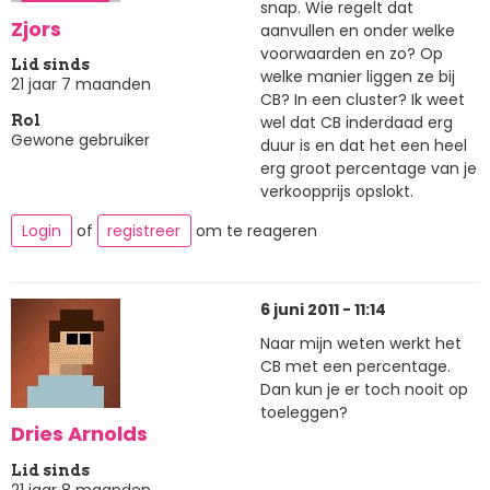
snap. Wie regelt dat
Zjors
aanvullen en onder welke
voorwaarden en zo? Op
Lid sinds
welke manier liggen ze bij
21 jaar 7 maanden
CB? In een cluster? Ik weet
wel dat CB inderdaad erg
Rol
Gewone gebruiker
duur is en dat het een heel
erg groot percentage van je
verkoopprijs opslokt.
Login
of
registreer
om te reageren
6 juni 2011 - 11:14
Naar mijn weten werkt het
CB met een percentage.
Dan kun je er toch nooit op
toeleggen?
Dries Arnolds
Lid sinds
21 jaar 8 maanden