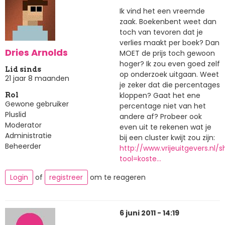
Ik vind het een vreemde
zaak. Boekenbent weet dan
toch van tevoren dat je
verlies maakt per boek? Dan
Dries Arnolds
MOET de prijs toch gewoon
hoger? Ik zou even goed zelf
Lid sinds
op onderzoek uitgaan. Weet
21 jaar 8 maanden
je zeker dat die percentages
kloppen? Gaat het ene
Rol
Gewone gebruiker
percentage niet van het
Pluslid
andere af? Probeer ook
Moderator
even uit te rekenen wat je
Administratie
bij een cluster kwijt zou zijn:
Beheerder
http://www.vrijeuitgevers.nl/
tool=koste…
Login
of
registreer
om te reageren
6 juni 2011 - 14:19