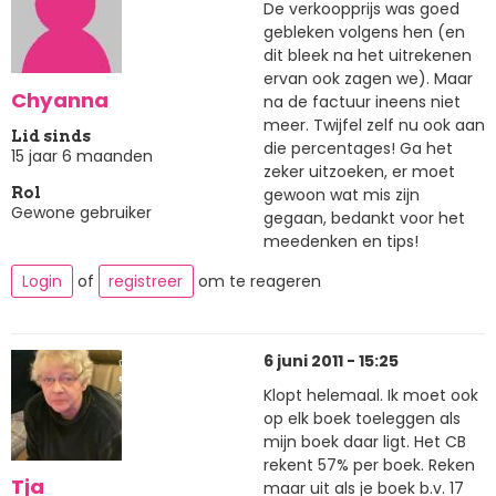
De verkoopprijs was goed
gebleken volgens hen (en
dit bleek na het uitrekenen
ervan ook zagen we). Maar
Chyanna
na de factuur ineens niet
meer. Twijfel zelf nu ook aan
Lid sinds
die percentages! Ga het
15 jaar 6 maanden
zeker uitzoeken, er moet
gewoon wat mis zijn
Rol
Gewone gebruiker
gegaan, bedankt voor het
meedenken en tips!
Login
of
registreer
om te reageren
6 juni 2011 - 15:25
Klopt helemaal. Ik moet ook
op elk boek toeleggen als
mijn boek daar ligt. Het CB
rekent 57% per boek. Reken
Tja
maar uit als je boek b.v. 17