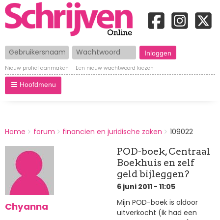
Gebruikersnaam
Wachtwoord
Nieuw profiel aanmaken
Een nieuw wachtwoord kiezen
Hoofdmenu
BREADCRUMBS
Home
forum
financien en juridische zaken
109022
You
are
POD-boek, Centraal
here:
Boekhuis en zelf
geld bijleggen?
6 juni 2011 - 11:05
Mijn POD-boek is aldoor
Chyanna
uitverkocht (ik had een