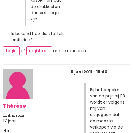
kosten, omdat
de drukkosten
dan veel lager
zijn.
Is bekend hoe die staffels
eruit zien?
Login
of
registreer
om te reageren
6 juni 2011 - 19:40
Bij het bepalen
van de prijs bij BB
wordt er volgens
Thérèse
mij van
uitgegaan dat
Lid sinds
de meeste
17 jaar
verkopen via de
Rol