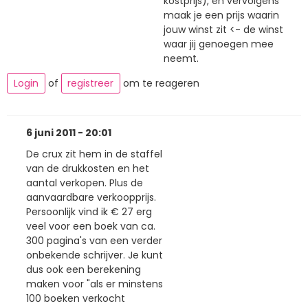
kostprijs), en vervolgens
maak je een prijs waarin
jouw winst zit <- de winst
waar jij genoegen mee
neemt.
Login
of
registreer
om te reageren
6 juni 2011 - 20:01
De crux zit hem in de staffel
van de drukkosten en het
aantal verkopen. Plus de
aanvaardbare verkoopprijs.
Persoonlijk vind ik € 27 erg
veel voor een boek van ca.
300 pagina's van een verder
onbekende schrijver. Je kunt
dus ook een berekening
maken voor "als er minstens
100 boeken verkocht