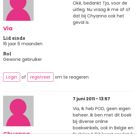
Oké, bedankt Tja, voor de
uitleg. Nu vraag ik me af of
dat bij Chyanna ook het
geval is.
Via
Lid sinds
16 jaar 6 maanden
Rol
Gewone gebruiker
Login
of
registreer
om te reageren
7 juni 2011 - 13:57
Via, Ik heb POD, geen eigen
beheer. Ik ben met dit boek
bij diverse online
boekwinkels, ook in Belgie en
Chyanna
Duitsland. Dit komt omdat ik