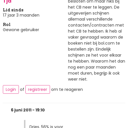
Tja
besloten om maar niks bij
het CB neer te leggen. De
Lid sinds
uitgeverijen schijnen
17 jaar 3 maanden
allemaal verschillende
contacten/contracten met
Rol
Gewone gebruiker
het CB te hebben. Ik heb al
vaker gevraagd waarom de
boeken niet bij bol.com te
bestellen zijn. Eindelijk
schijnen ze het voor elkaar
te hebben. Waarom het dan
nog een paar maanden
moet duren, begrijp ik ook
weer niet.
Login
of
registreer
om te reageren
6 juni 2011 - 19:10
Dries, 56% is voor