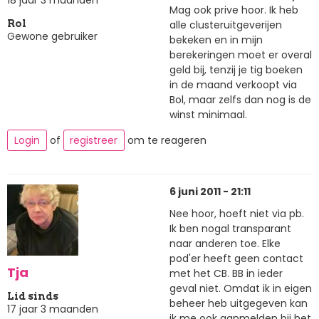
18 jaar 3 maanden
Mag ook prive hoor. Ik heb
alle clusteruitgeverijen
Rol
Gewone gebruiker
bekeken en in mijn
berekeringen moet er overal
geld bij, tenzij je tig boeken
in de maand verkoopt via
Bol, maar zelfs dan nog is de
winst minimaal.
Login
of
registreer
om te reageren
6 juni 2011 - 21:11
Nee hoor, hoeft niet via pb.
Ik ben nogal transparant
naar anderen toe. Elke
pod'er heeft geen contact
Tja
met het CB. BB in ieder
geval niet. Omdat ik in eigen
Lid sinds
beheer heb uitgegeven kan
17 jaar 3 maanden
ik me ook aanmelden bij het