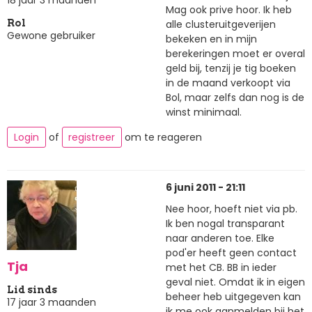
18 jaar 3 maanden
Mag ook prive hoor. Ik heb
alle clusteruitgeverijen
Rol
Gewone gebruiker
bekeken en in mijn
berekeringen moet er overal
geld bij, tenzij je tig boeken
in de maand verkoopt via
Bol, maar zelfs dan nog is de
winst minimaal.
Login
of
registreer
om te reageren
6 juni 2011 - 21:11
Nee hoor, hoeft niet via pb.
Ik ben nogal transparant
naar anderen toe. Elke
pod'er heeft geen contact
Tja
met het CB. BB in ieder
geval niet. Omdat ik in eigen
Lid sinds
beheer heb uitgegeven kan
17 jaar 3 maanden
ik me ook aanmelden bij het