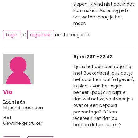
slepen. Ik vind niet dat ik dat
kan maken. Als je nog iets
wilt weten vraag je het
maar.
Login
of
registreer
om te reageren
6 juni 2011 - 22:42
Tja, is het dan een regeling
met Boekenbent, dus dat je
het door hen laat 'uitgeven',
in plaats van het eigen
Via
beheer (pod)? En blijft er
dan wel net zo veel voor jou
Lid sinds
over of een bepaald
16 jaar 6 maanden
percentage? Of kan
iedereen het dan op
Rol
Gewone gebruiker
bol.com laten zetten?