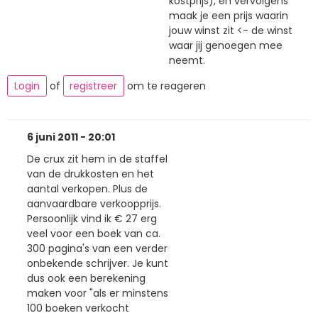
kostprijs), en vervolgens
maak je een prijs waarin
jouw winst zit <- de winst
waar jij genoegen mee
neemt.
Login
of
registreer
om te reageren
6 juni 2011 - 20:01
De crux zit hem in de staffel
van de drukkosten en het
aantal verkopen. Plus de
aanvaardbare verkoopprijs.
Persoonlijk vind ik € 27 erg
veel voor een boek van ca.
300 pagina's van een verder
onbekende schrijver. Je kunt
dus ook een berekening
maken voor "als er minstens
100 boeken verkocht