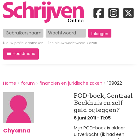
Gebruikersnaam
Wachtwoord
Nieuw profiel aanmaken
Een nieuw wachtwoord kiezen
Hoofdmenu
BREADCRUMBS
Home
forum
financien en juridische zaken
109022
You
are
POD-boek, Centraal
here:
Boekhuis en zelf
geld bijleggen?
6 juni 2011 - 11:05
Mijn POD-boek is aldoor
Chyanna
uitverkocht (ik had een