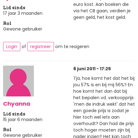
euro kost. Aan boeken die
Lid sinds
via het CB gaan, verdien je
17 jaar 3 maanden
geen geld, het kost geld.
Rol
Gewone gebruiker
Login
of
registreer
om te reageren
6 juni 2011 - 17:25
Tja, hoe komt het dat het bij
jou 57% is en bij mij 56%? En
hoe komt het dan dat bij
het bepalen vd. verkoopprijs
Chyanna
'men de indruk wekt' dat het
een goede prijs is zodat je
Lid sinds
hier toch wel iets aan
15 jaar 6 maanden
overhoudt? Dan had de prijs
toch hoger moeten zijn bij
Rol
Gewone gebruiker
nader inzien? Het kan toch