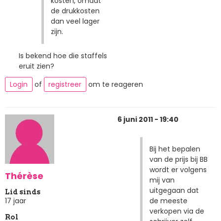
kosten, omdat
de drukkosten
dan veel lager
zijn.
Is bekend hoe die staffels
eruit zien?
Login
of
registreer
om te reageren
6 juni 2011 - 19:40
Bij het bepalen
van de prijs bij BB
wordt er volgens
Thérèse
mij van
uitgegaan dat
Lid sinds
de meeste
17 jaar
verkopen via de
Rol