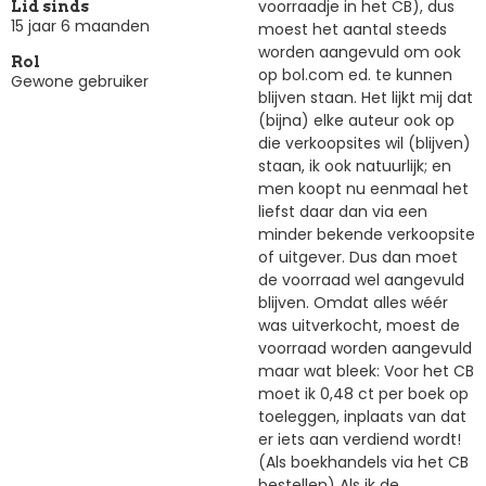
voorraadje in het CB), dus
Lid sinds
15 jaar 6 maanden
moest het aantal steeds
worden aangevuld om ook
Rol
op bol.com ed. te kunnen
Gewone gebruiker
blijven staan. Het lijkt mij dat
(bijna) elke auteur ook op
die verkoopsites wil (blijven)
staan, ik ook natuurlijk; en
men koopt nu eenmaal het
liefst daar dan via een
minder bekende verkoopsite
of uitgever. Dus dan moet
de voorraad wel aangevuld
blijven. Omdat alles wéér
was uitverkocht, moest de
voorraad worden aangevuld
maar wat bleek: Voor het CB
moet ik 0,48 ct per boek op
toeleggen, inplaats van dat
er iets aan verdiend wordt!
(Als boekhandels via het CB
bestellen) Als ik de