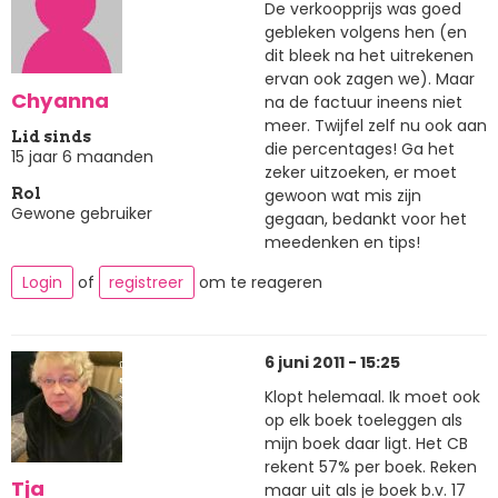
De verkoopprijs was goed
gebleken volgens hen (en
dit bleek na het uitrekenen
ervan ook zagen we). Maar
Chyanna
na de factuur ineens niet
meer. Twijfel zelf nu ook aan
Lid sinds
die percentages! Ga het
15 jaar 6 maanden
zeker uitzoeken, er moet
gewoon wat mis zijn
Rol
Gewone gebruiker
gegaan, bedankt voor het
meedenken en tips!
Login
of
registreer
om te reageren
6 juni 2011 - 15:25
Klopt helemaal. Ik moet ook
op elk boek toeleggen als
mijn boek daar ligt. Het CB
rekent 57% per boek. Reken
Tja
maar uit als je boek b.v. 17