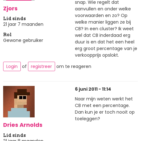
snap. Wie regelt dat
Zjors
aanvullen en onder welke
voorwaarden en zo? Op
Lid sinds
welke manier liggen ze bij
21 jaar 7 maanden
CB? In een cluster? Ik weet
wel dat CB inderdaad erg
Rol
Gewone gebruiker
duur is en dat het een heel
erg groot percentage van je
verkoopprijs opslokt.
Login
of
registreer
om te reageren
6 juni 2011 - 11:14
Naar mijn weten werkt het
CB met een percentage.
Dan kun je er toch nooit op
toeleggen?
Dries Arnolds
Lid sinds
21 jaar 8 maanden