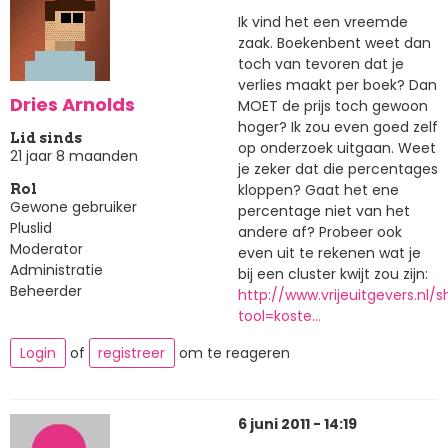
Ik vind het een vreemde
zaak. Boekenbent weet dan
toch van tevoren dat je
verlies maakt per boek? Dan
Dries Arnolds
MOET de prijs toch gewoon
hoger? Ik zou even goed zelf
Lid sinds
op onderzoek uitgaan. Weet
21 jaar 8 maanden
je zeker dat die percentages
kloppen? Gaat het ene
Rol
Gewone gebruiker
percentage niet van het
Pluslid
andere af? Probeer ook
Moderator
even uit te rekenen wat je
Administratie
bij een cluster kwijt zou zijn:
Beheerder
http://www.vrijeuitgevers.nl/
tool=koste…
Login
of
registreer
om te reageren
6 juni 2011 - 14:19