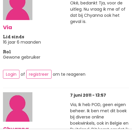
Oké, bedankt Tja, voor de
uitleg. Nu vraag ik me af of
dat bij Chyanna ook het
geval is.
Via
Lid sinds
16 jaar 6 maanden
Rol
Gewone gebruiker
Login
of
registreer
om te reageren
7 juni 2011 - 13:57
Via, Ik heb POD, geen eigen
beheer. Ik ben met dit boek
bij diverse online
boekwinkels, ook in Belgie en
Chyanna
Duitsland. Dit komt omdat ik