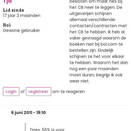
Tja
besloten om maar niks bij
het CB neer te leggen. De
Lid sinds
uitgeverijen schijnen
17 jaar 3 maanden
allemaal verschillende
contacten/contracten met
Rol
Gewone gebruiker
het CB te hebben. Ik heb al
vaker gevraagd waarom de
boeken niet bij bol.com te
bestellen zijn. Eindelijk
schijnen ze het voor elkaar
te hebben. Waarom het dan
nog een paar maanden
moet duren, begrijp ik ook
weer niet.
Login
of
registreer
om te reageren
6 juni 2011 - 19:10
Dries, 56% is voor