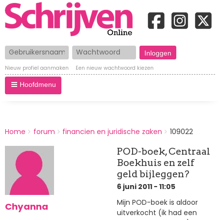
Gebruikersnaam
Wachtwoord
Nieuw profiel aanmaken
Een nieuw wachtwoord kiezen
Hoofdmenu
BREADCRUMBS
Home
forum
financien en juridische zaken
109022
You
are
POD-boek, Centraal
here:
Boekhuis en zelf
geld bijleggen?
6 juni 2011 - 11:05
Mijn POD-boek is aldoor
Chyanna
uitverkocht (ik had een