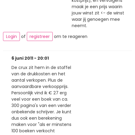
kostprijs), en vervolgens
maak je een prijs waarin
jouw winst zit <- de winst
waar jij genoegen mee
neemt.
Login
of
registreer
om te reageren
6 juni 2011 - 20:01
De crux zit hem in de staffel
van de drukkosten en het
aantal verkopen. Plus de
aanvaardbare verkoopprijs.
Persoonlijk vind ik € 27 erg
veel voor een boek van ca.
300 pagina's van een verder
onbekende schrijver. Je kunt
dus ook een berekening
maken voor "als er minstens
100 boeken verkocht