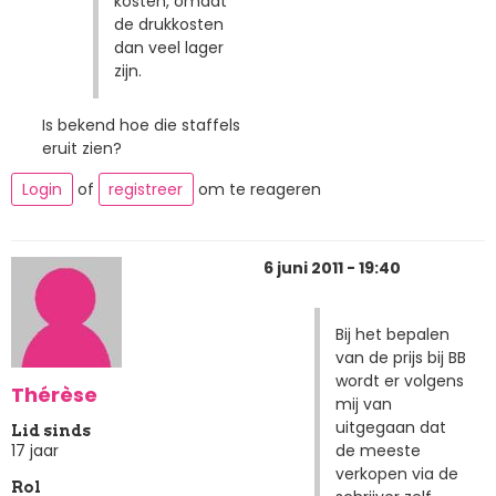
kosten, omdat
de drukkosten
dan veel lager
zijn.
Is bekend hoe die staffels
eruit zien?
Login
of
registreer
om te reageren
6 juni 2011 - 19:40
Bij het bepalen
van de prijs bij BB
wordt er volgens
Thérèse
mij van
uitgegaan dat
Lid sinds
de meeste
17 jaar
verkopen via de
Rol