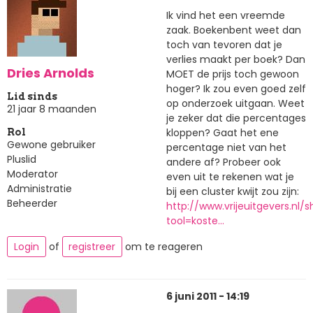
Ik vind het een vreemde
zaak. Boekenbent weet dan
toch van tevoren dat je
verlies maakt per boek? Dan
Dries Arnolds
MOET de prijs toch gewoon
hoger? Ik zou even goed zelf
Lid sinds
op onderzoek uitgaan. Weet
21 jaar 8 maanden
je zeker dat die percentages
kloppen? Gaat het ene
Rol
Gewone gebruiker
percentage niet van het
Pluslid
andere af? Probeer ook
Moderator
even uit te rekenen wat je
Administratie
bij een cluster kwijt zou zijn:
Beheerder
http://www.vrijeuitgevers.nl/
tool=koste…
Login
of
registreer
om te reageren
6 juni 2011 - 14:19