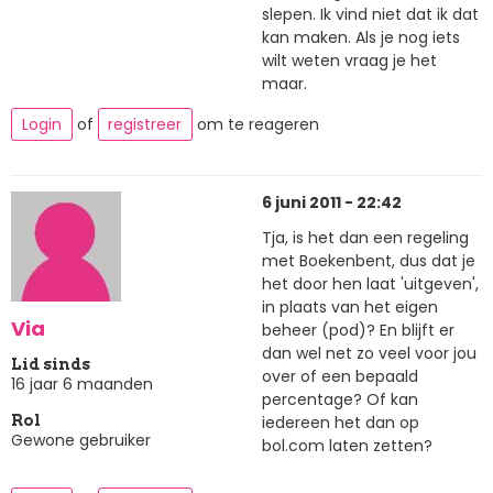
slepen. Ik vind niet dat ik dat
kan maken. Als je nog iets
wilt weten vraag je het
maar.
Login
of
registreer
om te reageren
6 juni 2011 - 22:42
Tja, is het dan een regeling
met Boekenbent, dus dat je
het door hen laat 'uitgeven',
in plaats van het eigen
Via
beheer (pod)? En blijft er
dan wel net zo veel voor jou
Lid sinds
over of een bepaald
16 jaar 6 maanden
percentage? Of kan
iedereen het dan op
Rol
Gewone gebruiker
bol.com laten zetten?