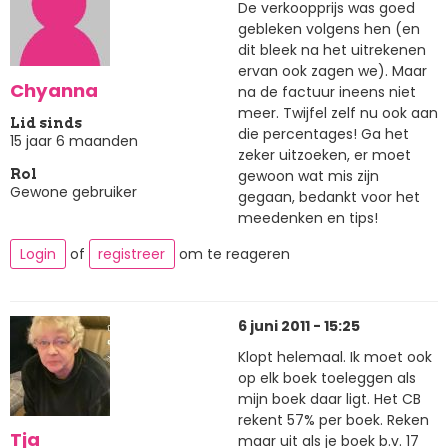
De verkoopprijs was goed
gebleken volgens hen (en
dit bleek na het uitrekenen
ervan ook zagen we). Maar
Chyanna
na de factuur ineens niet
meer. Twijfel zelf nu ook aan
Lid sinds
die percentages! Ga het
15 jaar 6 maanden
zeker uitzoeken, er moet
gewoon wat mis zijn
Rol
Gewone gebruiker
gegaan, bedankt voor het
meedenken en tips!
Login
of
registreer
om te reageren
6 juni 2011 - 15:25
Klopt helemaal. Ik moet ook
op elk boek toeleggen als
mijn boek daar ligt. Het CB
rekent 57% per boek. Reken
Tja
maar uit als je boek b.v. 17