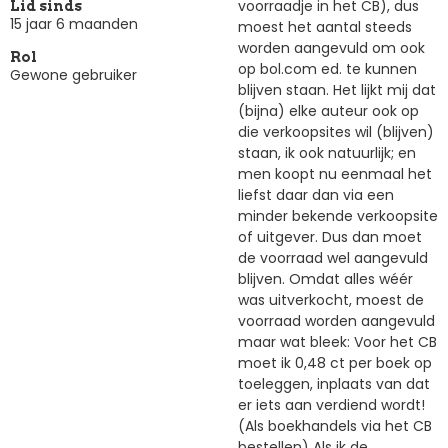
voorraadje in het CB), dus
Lid sinds
15 jaar 6 maanden
moest het aantal steeds
worden aangevuld om ook
Rol
op bol.com ed. te kunnen
Gewone gebruiker
blijven staan. Het lijkt mij dat
(bijna) elke auteur ook op
die verkoopsites wil (blijven)
staan, ik ook natuurlijk; en
men koopt nu eenmaal het
liefst daar dan via een
minder bekende verkoopsite
of uitgever. Dus dan moet
de voorraad wel aangevuld
blijven. Omdat alles wéér
was uitverkocht, moest de
voorraad worden aangevuld
maar wat bleek: Voor het CB
moet ik 0,48 ct per boek op
toeleggen, inplaats van dat
er iets aan verdiend wordt!
(Als boekhandels via het CB
bestellen) Als ik de