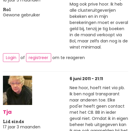
18 jaar 3 maanden
Mag ook prive hoor. Ik heb
alle clusteruitgeverijen
Rol
Gewone gebruiker
bekeken en in mijn
berekeringen moet er overal
geld bij, tenzij je tig boeken
in de maand verkoopt via
Bol, maar zelfs dan nog is de
winst minimaal.
Login
of
registreer
om te reageren
6 juni 2011 - 21:11
Nee hoor, hoeft niet via pb.
Ik ben nogal transparant
naar anderen toe. Elke
pod'er heeft geen contact
Tja
met het CB. BB in ieder
geval niet. Omdat ik in eigen
Lid sinds
beheer heb uitgegeven kan
17 jaar 3 maanden
ik me ook aanmelden bij het