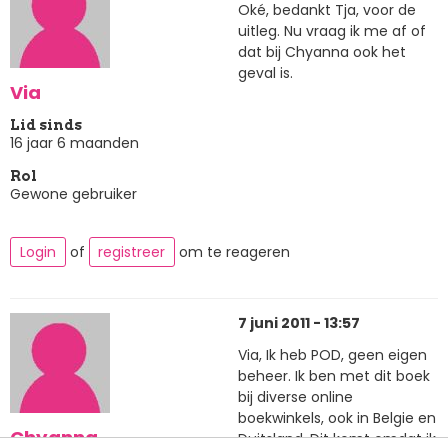
Oké, bedankt Tja, voor de
uitleg. Nu vraag ik me af of
dat bij Chyanna ook het
geval is.
Via
Lid sinds
16 jaar 6 maanden
Rol
Gewone gebruiker
Login
of
registreer
om te reageren
7 juni 2011 - 13:57
Via, Ik heb POD, geen eigen
beheer. Ik ben met dit boek
bij diverse online
boekwinkels, ook in Belgie en
Chyanna
Duitsland. Dit komt omdat ik