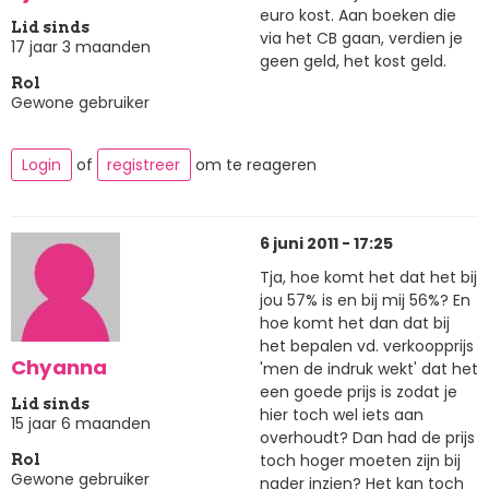
euro kost. Aan boeken die
Lid sinds
via het CB gaan, verdien je
17 jaar 3 maanden
geen geld, het kost geld.
Rol
Gewone gebruiker
Login
of
registreer
om te reageren
6 juni 2011 - 17:25
Tja, hoe komt het dat het bij
jou 57% is en bij mij 56%? En
hoe komt het dan dat bij
het bepalen vd. verkoopprijs
Chyanna
'men de indruk wekt' dat het
een goede prijs is zodat je
Lid sinds
hier toch wel iets aan
15 jaar 6 maanden
overhoudt? Dan had de prijs
toch hoger moeten zijn bij
Rol
Gewone gebruiker
nader inzien? Het kan toch