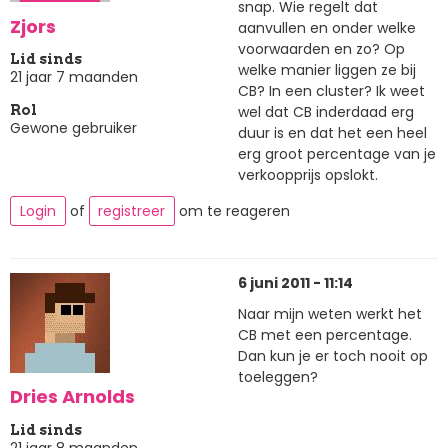
snap. Wie regelt dat
Zjors
aanvullen en onder welke
voorwaarden en zo? Op
Lid sinds
welke manier liggen ze bij
21 jaar 7 maanden
CB? In een cluster? Ik weet
wel dat CB inderdaad erg
Rol
Gewone gebruiker
duur is en dat het een heel
erg groot percentage van je
verkoopprijs opslokt.
Login
of
registreer
om te reageren
6 juni 2011 - 11:14
Naar mijn weten werkt het
CB met een percentage.
Dan kun je er toch nooit op
toeleggen?
Dries Arnolds
Lid sinds
21 jaar 8 maanden