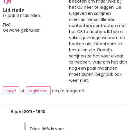
Tja
besloten om maar niks bij
het CB neer te leggen. De
Lid sinds
uitgeverijen schijnen
17 jaar 3 maanden
allemaal verschillende
contacten/contracten met
Rol
Gewone gebruiker
het CB te hebben. Ik heb al
vaker gevraagd waarom de
boeken niet bij bol.com te
bestellen zijn. Eindelijk
schijnen ze het voor elkaar
te hebben. Waarom het dan
nog een paar maanden
moet duren, begrijp ik ook
weer niet.
Login
of
registreer
om te reageren
6 juni 2011 - 19:10
Dries, 56% is voor