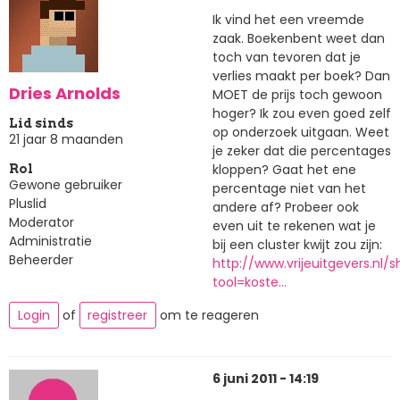
Ik vind het een vreemde
zaak. Boekenbent weet dan
toch van tevoren dat je
verlies maakt per boek? Dan
Dries Arnolds
MOET de prijs toch gewoon
hoger? Ik zou even goed zelf
Lid sinds
op onderzoek uitgaan. Weet
21 jaar 8 maanden
je zeker dat die percentages
kloppen? Gaat het ene
Rol
Gewone gebruiker
percentage niet van het
Pluslid
andere af? Probeer ook
Moderator
even uit te rekenen wat je
Administratie
bij een cluster kwijt zou zijn:
Beheerder
http://www.vrijeuitgevers.nl/
tool=koste…
Login
of
registreer
om te reageren
6 juni 2011 - 14:19