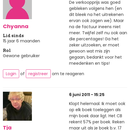
De verkoopprijs was goed
gebleken volgens hen (en
dit bleek na het uitrekenen
ervan ook zagen we). Maar
Chyanna
na de factuur ineens niet
meer. Twijfel zelf nu ook aan
Lid sinds
die percentages! Ga het
15 jaar 6 maanden
zeker uitzoeken, er moet
gewoon wat mis zijn
Rol
Gewone gebruiker
gegaan, bedankt voor het
meedenken en tips!
Login
of
registreer
om te reageren
6 juni 2011 - 15:25
Klopt helemaal. Ik moet ook
op elk boek toeleggen als
mijn boek daar ligt. Het CB
rekent 57% per boek. Reken
Tja
maar uit als je boek b.v. 17