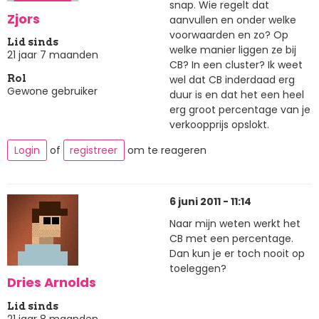
snap. Wie regelt dat
Zjors
aanvullen en onder welke
voorwaarden en zo? Op
Lid sinds
welke manier liggen ze bij
21 jaar 7 maanden
CB? In een cluster? Ik weet
wel dat CB inderdaad erg
Rol
Gewone gebruiker
duur is en dat het een heel
erg groot percentage van je
verkoopprijs opslokt.
Login
of
registreer
om te reageren
6 juni 2011 - 11:14
Naar mijn weten werkt het
CB met een percentage.
Dan kun je er toch nooit op
toeleggen?
Dries Arnolds
Lid sinds
21 jaar 8 maanden