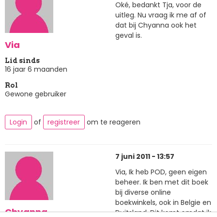
Oké, bedankt Tja, voor de
uitleg. Nu vraag ik me af of
dat bij Chyanna ook het
geval is.
Via
Lid sinds
16 jaar 6 maanden
Rol
Gewone gebruiker
Login
of
registreer
om te reageren
7 juni 2011 - 13:57
Via, Ik heb POD, geen eigen
beheer. Ik ben met dit boek
bij diverse online
boekwinkels, ook in Belgie en
Chyanna
Duitsland. Dit komt omdat ik