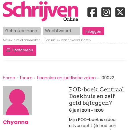
Gebruikersnaam
Wachtwoord
Nieuw profiel aanmaken
Een nieuw wachtwoord kiezen
Hoofdmenu
BREADCRUMBS
Home
forum
financien en juridische zaken
109022
You
are
POD-boek, Centraal
here:
Boekhuis en zelf
geld bijleggen?
6 juni 2011 - 11:05
Mijn POD-boek is aldoor
Chyanna
uitverkocht (ik had een