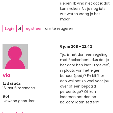
slepen. Ik vind niet dat ik dat
kan maken. Als je nog iets
wilt weten vraag je het
maar.
Login
of
registreer
om te reageren
6 juni 2011 - 22:42
Tja, is het dan een regeling
met Boekenbent, dus dat je
het door hen laat 'uitgeven',
in plaats van het eigen
Via
beheer (pod)? En blijft er
dan wel net zo veel voor jou
Lid sinds
over of een bepaald
16 jaar 6 maanden
percentage? Of kan
iedereen het dan op
Rol
Gewone gebruiker
bol.com laten zetten?