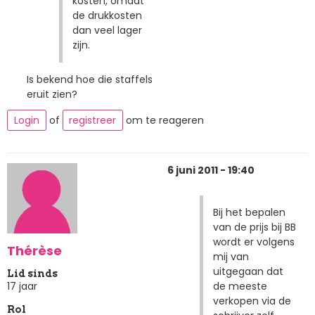
kosten, omdat
de drukkosten
dan veel lager
zijn.
Is bekend hoe die staffels
eruit zien?
Login
of
registreer
om te reageren
6 juni 2011 - 19:40
Bij het bepalen
van de prijs bij BB
wordt er volgens
Thérèse
mij van
uitgegaan dat
Lid sinds
de meeste
17 jaar
verkopen via de
Rol