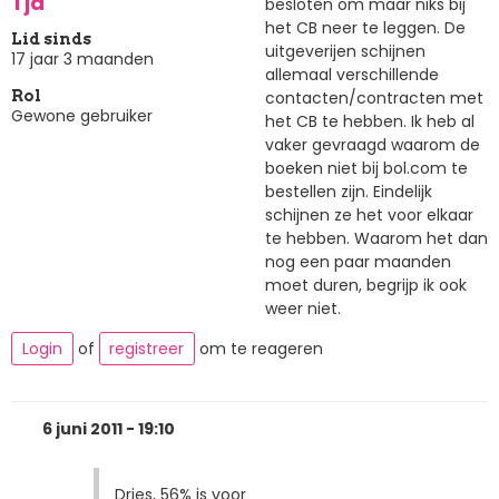
Tja
besloten om maar niks bij
het CB neer te leggen. De
Lid sinds
uitgeverijen schijnen
17 jaar 3 maanden
allemaal verschillende
contacten/contracten met
Rol
Gewone gebruiker
het CB te hebben. Ik heb al
vaker gevraagd waarom de
boeken niet bij bol.com te
bestellen zijn. Eindelijk
schijnen ze het voor elkaar
te hebben. Waarom het dan
nog een paar maanden
moet duren, begrijp ik ook
weer niet.
Login
of
registreer
om te reageren
6 juni 2011 - 19:10
Dries, 56% is voor