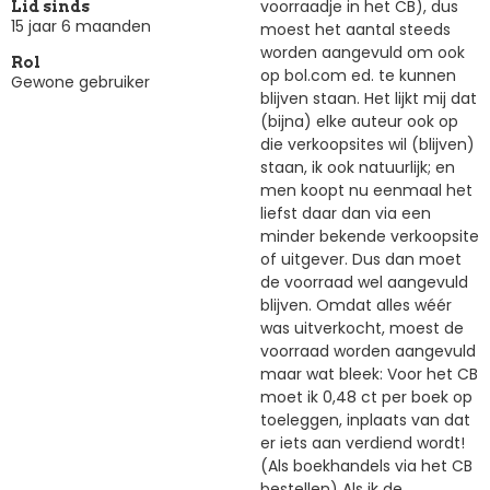
voorraadje in het CB), dus
Lid sinds
15 jaar 6 maanden
moest het aantal steeds
worden aangevuld om ook
Rol
op bol.com ed. te kunnen
Gewone gebruiker
blijven staan. Het lijkt mij dat
(bijna) elke auteur ook op
die verkoopsites wil (blijven)
staan, ik ook natuurlijk; en
men koopt nu eenmaal het
liefst daar dan via een
minder bekende verkoopsite
of uitgever. Dus dan moet
de voorraad wel aangevuld
blijven. Omdat alles wéér
was uitverkocht, moest de
voorraad worden aangevuld
maar wat bleek: Voor het CB
moet ik 0,48 ct per boek op
toeleggen, inplaats van dat
er iets aan verdiend wordt!
(Als boekhandels via het CB
bestellen) Als ik de