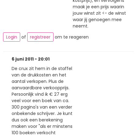
kostprijs), en vervolgens
maak je een prijs waarin
jouw winst zit <- de winst
waar jij genoegen mee
neemt.
Login
of
registreer
om te reageren
6 juni 2011 - 20:01
De crux zit hem in de staffel
van de drukkosten en het
aantal verkopen. Plus de
aanvaardbare verkoopprijs.
Persoonlijk vind ik € 27 erg
veel voor een boek van ca.
300 pagina's van een verder
onbekende schrijver. Je kunt
dus ook een berekening
maken voor "als er minstens
100 boeken verkocht