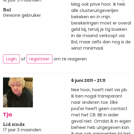
18 jaar 3 maanden
Mag ook prive hoor. Ik heb
alle clusteruitgeverijen
Rol
Gewone gebruiker
bekeken en in mijn
berekeringen moet er overal
geld bij, tenzij je tig boeken
in de maand verkoopt via
Bol, maar zelfs dan nog is de
winst minimaal.
Login
of
registreer
om te reageren
6 juni 2011 - 21:11
Nee hoor, hoeft niet via pb.
Ik ben nogal transparant
naar anderen toe. Elke
pod'er heeft geen contact
Tja
met het CB. BB in ieder
geval niet. Omdat ik in eigen
Lid sinds
beheer heb uitgegeven kan
17 jaar 3 maanden
ik me ook aanmelden bij het