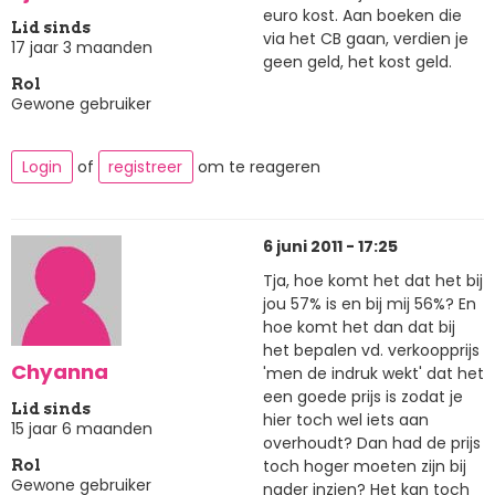
euro kost. Aan boeken die
Lid sinds
via het CB gaan, verdien je
17 jaar 3 maanden
geen geld, het kost geld.
Rol
Gewone gebruiker
Login
of
registreer
om te reageren
6 juni 2011 - 17:25
Tja, hoe komt het dat het bij
jou 57% is en bij mij 56%? En
hoe komt het dan dat bij
het bepalen vd. verkoopprijs
Chyanna
'men de indruk wekt' dat het
een goede prijs is zodat je
Lid sinds
hier toch wel iets aan
15 jaar 6 maanden
overhoudt? Dan had de prijs
toch hoger moeten zijn bij
Rol
Gewone gebruiker
nader inzien? Het kan toch