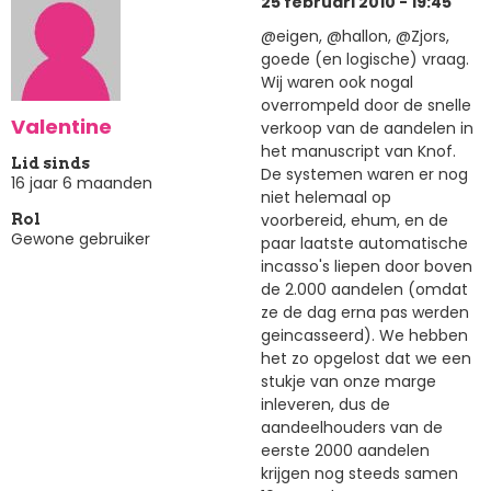
25 februari 2010 - 19:45
@eigen, @hallon, @Zjors,
goede (en logische) vraag.
Wij waren ook nogal
overrompeld door de snelle
Valentine
verkoop van de aandelen in
het manuscript van Knof.
Lid sinds
De systemen waren er nog
16 jaar 6 maanden
niet helemaal op
voorbereid, ehum, en de
Rol
Gewone gebruiker
paar laatste automatische
incasso's liepen door boven
de 2.000 aandelen (omdat
ze de dag erna pas werden
geincasseerd). We hebben
het zo opgelost dat we een
stukje van onze marge
inleveren, dus de
aandeelhouders van de
eerste 2000 aandelen
krijgen nog steeds samen