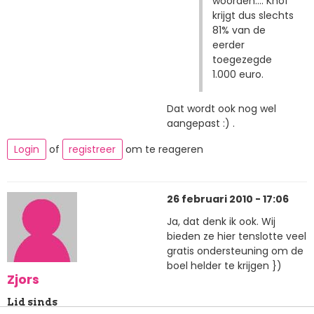
woorden.... Knof
krijgt dus slechts
81% van de
eerder
toegezegde
1.000 euro.
Dat wordt ook nog wel
aangepast :) .
Login
of
registreer
om te reageren
26 februari 2010 - 17:06
Ja, dat denk ik ook. Wij
bieden ze hier tenslotte veel
gratis ondersteuning om de
boel helder te krijgen })
Zjors
Lid sinds