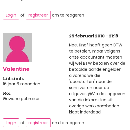
Login
of
registreer
om te reageren
25 februari 2010 - 21:19
Nee, Knof hoeft geen BTW
te betalen, maar volgens
onze accountant moeten
wij wel BTW betalen over de
Valentine
betaalde aandelengelden
alvorens we die
Lid sinds
'doorstorten' naar de
16 jaar 6 maanden
schrijver en naar de
uitgever. @Via dat opgeven
Rol
Gewone gebruiker
van die inkomsten uit
overige werkzaamheden
klopt inderdaad.
Login
of
registreer
om te reageren