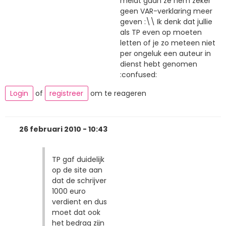
meldt gaan ze hem zeker
geen VAR-verklaring meer
geven :\\ Ik denk dat jullie
als TP even op moeten
letten of je zo meteen niet
per ongeluk een auteur in
dienst hebt genomen
:confused:
Login
of
registreer
om te reageren
26 februari 2010 - 10:43
TP gaf duidelijk
op de site aan
dat de schrijver
1000 euro
verdient en dus
moet dat ook
het bedrag zijn