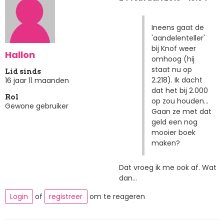
Ineens gaat de
'aandelenteller'
bij Knof weer
Hallon
omhoog (hij
staat nu op
Lid sinds
2.218). Ik dacht
16 jaar 11 maanden
dat het bij 2.000
Rol
op zou houden...
Gewone gebruiker
Gaan ze met dat
geld een nog
mooier boek
maken?
Dat vroeg ik me ook af. Wat
dan...
Login
of
registreer
om te reageren