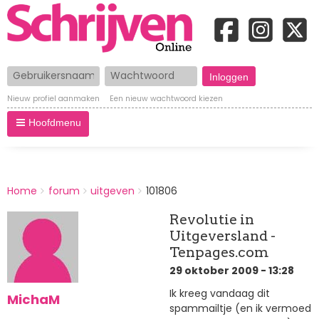
Gebruikersnaam
Wachtwoord
Nieuw profiel aanmaken
Een nieuw wachtwoord kiezen
Hoofdmenu
BREADCRUMBS
Home
forum
uitgeven
101806
You
are
Revolutie in
here:
Uitgeversland -
Tenpages.com
29 oktober 2009 - 13:28
Ik kreeg vandaag dit
MichaM
spammailtje (en ik vermoed