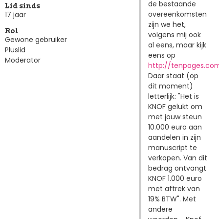
de bestaande
Lid sinds
overeenkomsten
17 jaar
zijn we het,
Rol
volgens mij ook
Gewone gebruiker
al eens, maar kijk
Pluslid
eens op
Moderator
http://tenpages.co
Daar staat (op
dit moment)
letterlijk: "Het is
KNOF gelukt om
met jouw steun
10.000 euro aan
aandelen in zijn
manuscript te
verkopen. Van dit
bedrag ontvangt
KNOF 1.000 euro
met aftrek van
19% BTW". Met
andere