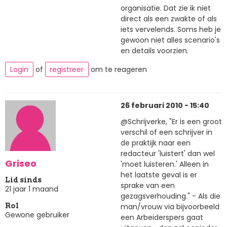
organisatie. Dat zie ik niet
direct als een zwakte of als
iets vervelends. Soms heb je
gewoon niet alles scenario's
en details voorzien.
Login
of
registreer
om te reageren
26 februari 2010 - 15:40
@Schrijverke, "Er is een groot
verschil of een schrijver in
de praktijk naar een
redacteur 'luistert' dan wel
Griseo
'moet luisteren.' Alleen in
het laatste geval is er
Lid sinds
sprake van een
21 jaar 1 maand
gezagsverhouding." - Als die
man/vrouw via bijvoorbeeld
Rol
Gewone gebruiker
een Arbeiderspers gaat