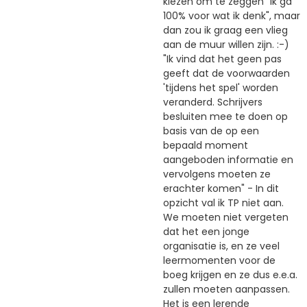
kiezen om te zeggen "ik ga
100% voor wat ik denk", maar
dan zou ik graag een vlieg
aan de muur willen zijn. :-)
"Ik vind dat het geen pas
geeft dat de voorwaarden
'tijdens het spel' worden
veranderd. Schrijvers
besluiten mee te doen op
basis van de op een
bepaald moment
aangeboden informatie en
vervolgens moeten ze
erachter komen" - In dit
opzicht val ik TP niet aan.
We moeten niet vergeten
dat het een jonge
organisatie is, en ze veel
leermomenten voor de
boeg krijgen en ze dus e.e.a.
zullen moeten aanpassen.
Het is een lerende