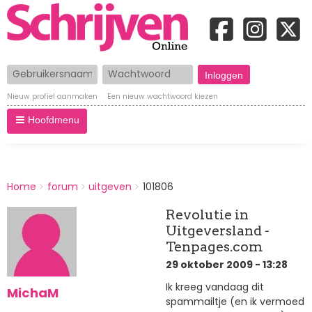
Gebruikersnaam
Wachtwoord
Nieuw profiel aanmaken
Een nieuw wachtwoord kiezen
Hoofdmenu
BREADCRUMBS
Home
forum
uitgeven
101806
You
are
Revolutie in
here:
Uitgeversland -
Tenpages.com
29 oktober 2009 - 13:28
Ik kreeg vandaag dit
MichaM
spammailtje (en ik vermoed