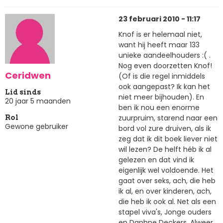
23 februari 2010 - 11:17
Knof is er helemaal niet,
want hij heeft maar 133
unieke aandeelhouders :( .
Nog even doorzetten Knof!
Ceridwen
(Of is die regel inmiddels
ook aangepast? Ik kan het
Lid sinds
niet meer bijhouden). En
20 jaar 5 maanden
ben ik nou een enorme
zuurpruim, starend naar een
Rol
Gewone gebruiker
bord vol zure druiven, als ik
zeg dat ik dit boek liever niet
wil lezen? De helft héb ik al
gelezen en dat vind ik
eigenlijk wel voldoende. Het
gaat over seks, ach, die heb
ik al, en over kinderen, ach,
die heb ik ook al. Net als een
stapel viva's, Jonge ouders
en Daphne Deckers. Alweer