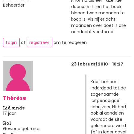
Knof nu als een razende
Beheerder
doorschrijft en het boek
binnen twee maanden te
koop is. Als hij er acht
maanden over doet is alle
aandacht verstomd.
Login
of
registreer
om te reageren
23 februari 2010 - 10:27
Knof behoort
inderdaad tot de
zogenaamde
Thérèse
'uitgenodigde'
schrijvers. Hij had
Lid sinds
ook al aandelen
17 jaar
voordat de site
Rol
gelanceerd werd
Gewone gebruiker
(of in ieder geval