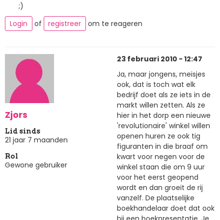
;)
Login
of
registreer
om te reageren
23 februari 2010 - 12:47
Ja, maar jongens, meisjes
ook, dat is toch wat elk
bedrijf doet als ze iets in de
markt willen zetten. Als ze
Zjors
hier in het dorp een nieuwe
'revolutionaire' winkel willen
Lid sinds
openen huren ze ook tig
21 jaar 7 maanden
figuranten in die braaf om
kwart voor negen voor de
Rol
Gewone gebruiker
winkel staan die om 9 uur
voor het eerst geopend
wordt en dan groeit de rij
vanzelf. De plaatselijke
boekhandelaar doet dat ook
bij een boekpresentatie. Je