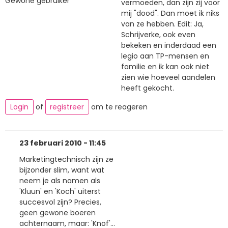
Gewone gebruiker
vermoeden, dan zijn zij voor
mij "dood". Dan moet ik niks
van ze hebben. Edit: Ja,
Schrijverke, ook even
bekeken en inderdaad een
legio aan TP-mensen en
familie en ik kan ook niet
zien wie hoeveel aandelen
heeft gekocht.
Login
of
registreer
om te reageren
23 februari 2010 - 11:45
Marketingtechnisch zijn ze
bijzonder slim, want wat
neem je als namen als
'Kluun' en 'Koch' uiterst
succesvol zijn? Precies,
geen gewone boeren
achternaam, maar: 'Knof'...