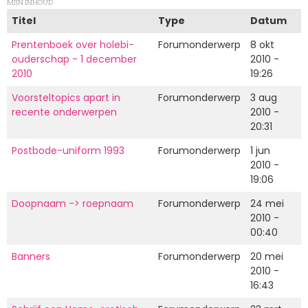
MIJN INHOUD
Titel
Type
Datum
Prentenboek over holebi-
Forumonderwerp
8 okt
ouderschap - 1 december
2010 -
2010
19:26
Voorsteltopics apart in
Forumonderwerp
3 aug
recente onderwerpen
2010 -
20:31
Postbode-uniform 1993
Forumonderwerp
1 jun
2010 -
19:06
Doopnaam -> roepnaam
Forumonderwerp
24 mei
2010 -
00:40
Banners
Forumonderwerp
20 mei
2010 -
16:43