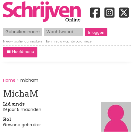
Gebruikersnaam
Wachtwoord
Nieuw profiel aanmaken
Een nieuw wachtwoord kiezen
Hoofdmenu
BREADCRUMBS
Home
micham
You
are
MichaM
here:
Lid sinds
19 jaar 5 maanden
Rol
Gewone gebruiker