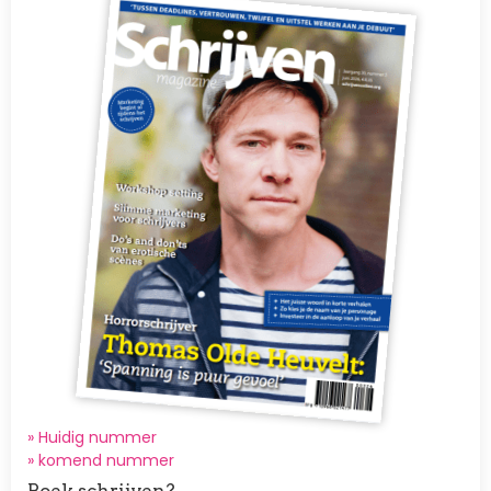
» Huidig nummer
»
komend nummer