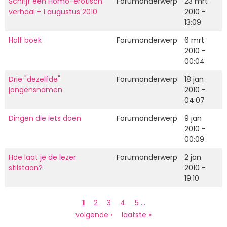
Schrijf een Homo-erotisch
Forumonderwerp
23 mrt
verhaal - 1 augustus 2010
2010 -
13:09
Half boek
Forumonderwerp
6 mrt
2010 -
00:04
Drie "dezelfde"
Forumonderwerp
18 jan
jongensnamen
2010 -
04:07
Dingen die iets doen
Forumonderwerp
9 jan
2010 -
00:09
Hoe laat je de lezer
Forumonderwerp
2 jan
stilstaan?
2010 -
19:10
Paginering
Huidige
1
Page
2
Page
3
Page
4
Page
5
…
pagina
Volgende
volgende ›
Laatste
laatste »
pagina
pagina