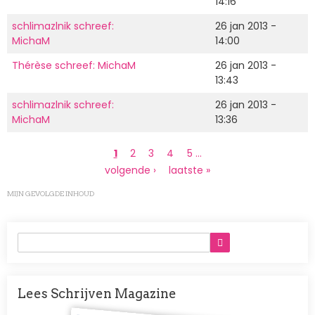
14:16
schlimazlnik schreef:
26 jan 2013 -
MichaM
14:00
Thérèse schreef: MichaM
26 jan 2013 -
13:43
schlimazlnik schreef:
26 jan 2013 -
MichaM
13:36
Paginering
Huidige
1
Page
2
Page
3
Page
4
Page
5
…
pagina
Volgende
volgende ›
Laatste
laatste »
pagina
pagina
MIJN GEVOLGDE INHOUD
Lees Schrijven Magazine
Afbeelding