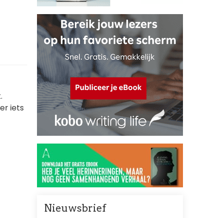
.
er iets
Nieuwsbrief