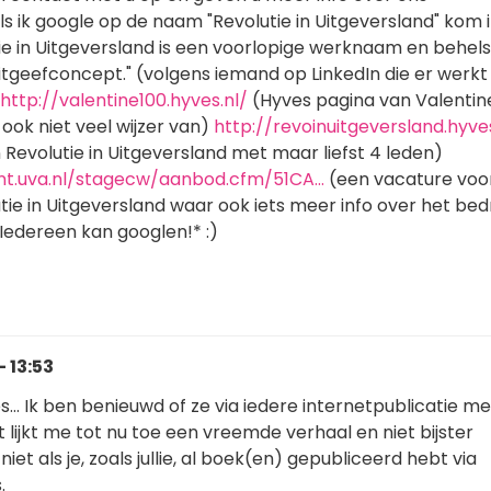
ls ik google op de naam "Revolutie in Uitgeversland" kom ik
tie in Uitgeversland is een voorlopige werknaam en behel
uitgeefconcept." (volgens iemand op LinkedIn die er werkt
http://valentine100.hyves.nl/
(Hyves pagina van Valentin
 ook niet veel wijzer van)
http://revoinuitgeversland.hyves
Revolutie in Uitgeversland met maar liefst 4 leden)
nt.uva.nl/stagecw/aanbod.cfm/51CA…
(een vacature voo
utie in Uitgeversland waar ook iets meer info over het bedr
Iedereen kan googlen!* :)
 13:53
s... Ik ben benieuwd of ze via iedere internetpublicatie m
 lijkt me tot nu toe een vreemde verhaal en niet bijster
niet als je, zoals jullie, al boek(en) gepubliceerd hebt via
.