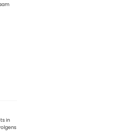
naam
ts in
volgens