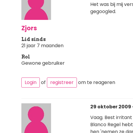
Het was bij mij ve
gegoogled.
Zjors
Lid sinds
21 jaar 7 maanden
Rol
Gewone gebruiker
Login
of
registreer
om te reageren
29 oktober 2009 -
Vaag. Best irritant 
Blanco Regel hebt
hen 'nemen ze dan