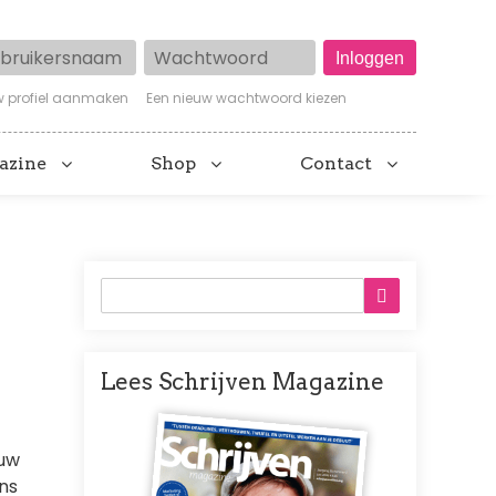
ruikersnaam
Wachtwoord
w profiel aanmaken
Een nieuw wachtwoord kiezen
azine
Shop
Contact
Lees Schrijven Magazine
Afbeelding
 uw
ons