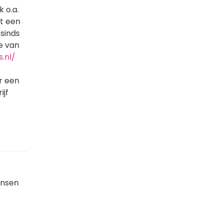
 o.a.
st een
 sinds
e van
.nl/
r een
ijf
ensen