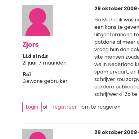
29 oktober 2009 
Ha Micha, ik was ne
een kans te geven
uitgeefbranche te 
potdorie al meer d
Zjors
vroeg hun dan ook 
Lid sinds
site mensen zoud
21 jaar 7 maanden
we in Nederland ke
spam ervaart, en 
Rol
schrijver zou zorg
Gewone gebruiker
eerdere publicatie
schrijfwerk!' Zo t
Login
of
registreer
om te reageren
29 oktober 2009 