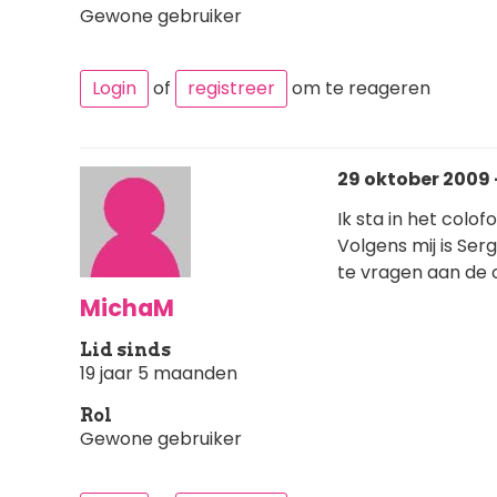
Gewone gebruiker
Login
of
registreer
om te reageren
29 oktober 2009 
Ik sta in het colof
Volgens mij is Se
te vragen aan de 
MichaM
Lid sinds
19 jaar 5 maanden
Rol
Gewone gebruiker