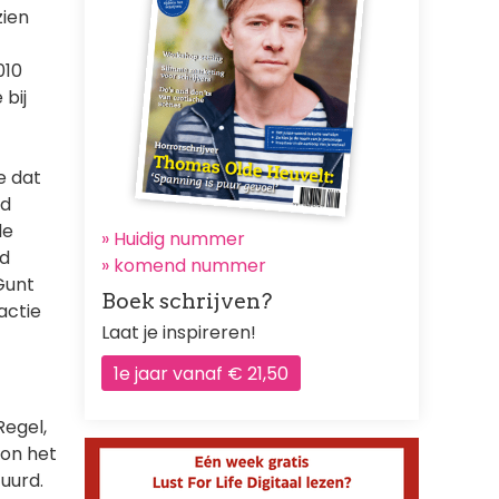
zien
010
 bij
e dat
nd
le
» Huidig nummer
nd
»
komend nummer
Gunt
Boek schrijven?
actie
Laat je inspireren!
1e jaar vanaf € 21,50
Regel,
oon het
uurd.