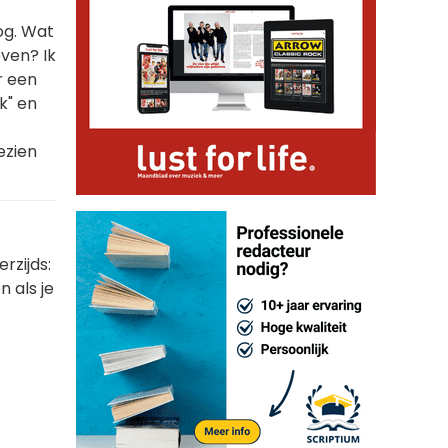
nog. Wat
ven? Ik
r een
k" en
ezien
rzijds:
n als je