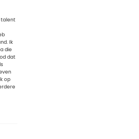
 talent
eb
nd. Ik
a die
od dat
ls
reven
ik op
verdere