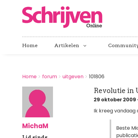
Home
Artikelen
Communit
BREADCRUMBS
Home
forum
uitgeven
101806
You
are
Revolutie in
here:
29 oktober 2009 -
Ik kreeg vandaag d
MichaM
Beste Mi
publicati
Lid sinds