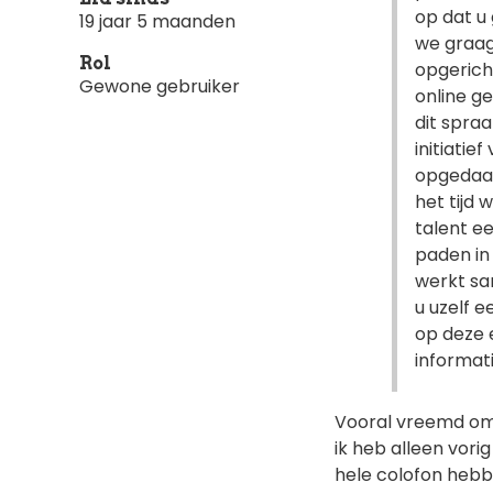
op dat u 
19 jaar 5 maanden
we graag
Rol
opgerich
Gewone gebruiker
online ge
dit spra
initiatie
opgedaan
het tijd 
talent e
paden in
werkt sa
u uzelf e
op deze 
informat
Vooral vreemd omd
ik heb alleen vori
hele colofon hebb