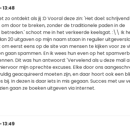
- 13:48
t zo ontdekt als jij :D Vooral deze zin: 'Het doel: schrijvend
 om door te breken, zonder de traditionele paden in de
betreden.' schoot me in het verkeerde keelsgat. :\\ Ik h
an 20 uitgaven op mijn naam staan in regulier uitgeversla
om eerst eens op de site van mensen te kijken voor ze vi
en gaan spammen. En ik wees hun even op het spamverb
nnen. Dit was hun antwoord: 'Vervelend als u deze mail a
hiervoor mijn oprechte excuses. Elke door ons aangesch
vuldig geacquireerd moeten zijn, en daar hoort ook een bl
s bij. In dezen is daar iets in mis gegaan. Succes met uw 
e zien gaan ze boeken uitgeven via internet.
- 13:49