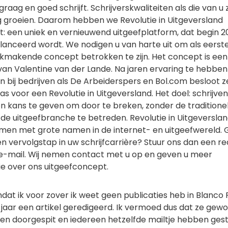
graag en goed schrijft. Schrijverskwaliteiten als die van u 
 groeien. Daarom hebben we Revolutie in Uitgeversland
t: een uniek en vernieuwend uitgeefplatform, dat begin 2
lanceerd wordt. We nodigen u van harte uit om als eerste
akmakende concept betrokken te zijn. Het concept is een
f van Valentine van der Lande. Na jaren ervaring te hebben
 bij bedrijven als De Arbeiderspers en Bol.com besloot z
was voor een Revolutie in Uitgeversland. Het doel: schrijve
en kans te geven om door te breken, zonder de traditione
 de uitgeefbranche te betreden. Revolutie in Uitgeversla
men met grote namen in de internet- en uitgeefwereld. 
en vervolgstap in uw schrijfcarrière? Stuur ons dan een re
e-mail. Wij nemen contact met u op en geven u meer
ie over ons uitgeefconcept.
at ik voor zover ik weet geen publicaties heb in Blanco 
g jaar een artikel geredigeerd. Ik vermoed dus dat ze gew
en doorgespit en iedereen hetzelfde mailtje hebben gest