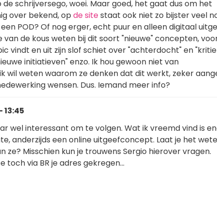
 de schrijversego, woei. Maar goed, het gaat dus om het
ig over bekend, op
de site
staat ook niet zo bijster veel 
en POD? Of nog erger, echt puur en alleen digitaal uitge
dje van de kous weten bij dit soort "nieuwe" concepten, voo
c vindt en uit zijn slof schiet over "achterdocht" en "kritie
euwe initiatieven" enzo. Ik hou gewoon niet van
 ik wil weten waarom ze denken dat dit werkt, zeker aang
 medewerking wensen. Dus. Iemand meer info?
 13:45
ar wel interessant om te volgen. Wat ik vreemd vind is ene
ite, anderzijds een online uitgeefconcept. Laat je het wete
an ze? Misschien kun je trouwens Sergio hierover vragen.
e toch via BR je adres gekregen...