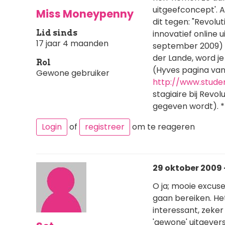
uitgeefconcept'. A
Miss Moneypenny
dit tegen: "Revolu
Lid sinds
innovatief online 
17 jaar 4 maanden
september 2009)
der Lande, word je
Rol
(Hyves pagina van 
Gewone gebruiker
http://www.stude
stagiaire bij Revol
gegeven wordt). *
Login
of
registreer
om te reageren
29 oktober 2009 -
O ja; mooie excuse
gaan bereiken. Het
interessant, zeker 
'gewone' uitgevers