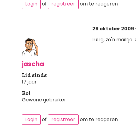
Login
of
registreer
om te reageren
29 oktober 2009 
Lullig, zo'n mailtje
jascha
Lid sinds
17 jaar
Rol
Gewone gebruiker
Login
of
registreer
om te reageren