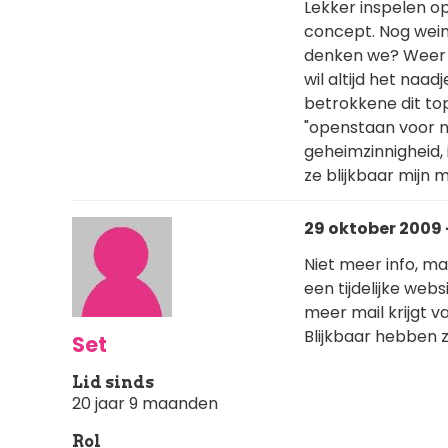
Lekker inspelen op
concept. Nog wein
denken we? Weer e
wil altijd het naa
betrokkene dit topi
"openstaan voor ni
geheimzinnigheid,
ze blijkbaar mijn
29 oktober 2009 -
Niet meer info, ma
een tijdelijke webs
meer mail krijgt v
Blijkbaar hebben z
Set
Lid sinds
20 jaar 9 maanden
Rol