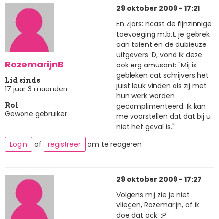
29 oktober 2009 - 17:21
En Zjors: naast de fijnzinnige
toevoeging m.b.t. je gebrek
aan talent en de dubieuze
uitgevers :D, vond ik deze
RozemarijnB
ook erg amusant: "Mij is
gebleken dat schrijvers het
Lid sinds
juist leuk vinden als zij met
17 jaar 3 maanden
hun werk worden
gecomplimenteerd. Ik kan
Rol
Gewone gebruiker
me voorstellen dat dat bij u
niet het geval is."
Login
of
registreer
om te reageren
29 oktober 2009 - 17:27
Volgens mij zie je niet
vliegen, Rozemarijn, of ik
doe dat ook. :P