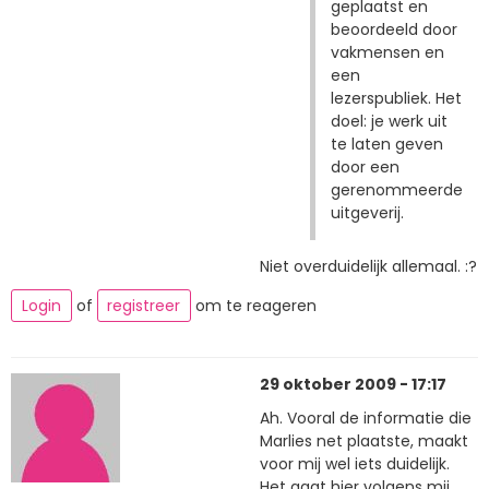
geplaatst en
beoordeeld door
vakmensen en
een
lezerspubliek. Het
doel: je werk uit
te laten geven
door een
gerenommeerde
uitgeverij.
Niet overduidelijk allemaal. :?
Login
of
registreer
om te reageren
29 oktober 2009 - 17:17
Ah. Vooral de informatie die
Marlies net plaatste, maakt
voor mij wel iets duidelijk.
Het gaat hier volgens mij