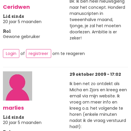
BR. Ik ben heel nieuwsgierig
Ceridwen
naar het concept. Honderd
manuscripten in
Lid sinds
tweeenhalve maand,
20 jaar 5 maanden
tjonge, je zal het moeten
doorlezen. Ambitie is er
Rol
Gewone gebruiker
zeker!
Login
of
registreer
om te reageren
29 oktober 2009 - 17:02
Ik ben net zo ontdekt als
Micha en Zjors en kreeg een
email via mijn website. Ik
vroeg om meer info en
marlies
kreeg o.a. het volgende te
horen (enkele minuten
Lid sinds
nadat ik de vraag verstuurd
20 jaar 5 maanden
had!):