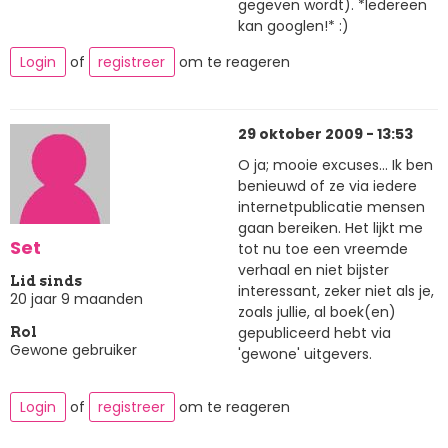
gegeven wordt). *Iedereen
kan googlen!* :)
Login
of
registreer
om te reageren
29 oktober 2009 - 13:53
O ja; mooie excuses... Ik ben
benieuwd of ze via iedere
internetpublicatie mensen
gaan bereiken. Het lijkt me
Set
tot nu toe een vreemde
verhaal en niet bijster
Lid sinds
interessant, zeker niet als je,
20 jaar 9 maanden
zoals jullie, al boek(en)
gepubliceerd hebt via
Rol
Gewone gebruiker
'gewone' uitgevers.
Login
of
registreer
om te reageren