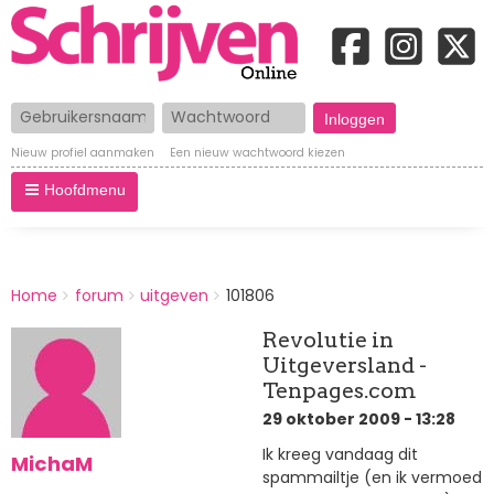
Gebruikersnaam
Wachtwoord
Nieuw profiel aanmaken
Een nieuw wachtwoord kiezen
Hoofdmenu
BREADCRUMBS
Home
forum
uitgeven
101806
You
are
Revolutie in
here:
Uitgeversland -
Tenpages.com
29 oktober 2009 - 13:28
Ik kreeg vandaag dit
MichaM
spammailtje (en ik vermoed