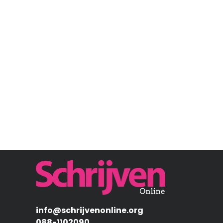
Afbeelding
info@schrijvenonline.org
088-1102090