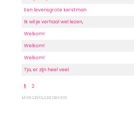
Een levensgrote kerstman
Ik wil je verhaal wel lezen,
Welkom!
Welkom!
Welkom!
Tja, er zijn heel veel
Paginering
Huidige
1
Page
2
pagina
MIJN GEVOLGDE INHOUD