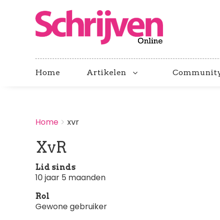
Home
Artikelen
Communit
BREADCRUMBS
Home
xvr
You
are
XvR
here:
Lid sinds
10 jaar 5 maanden
Rol
Gewone gebruiker