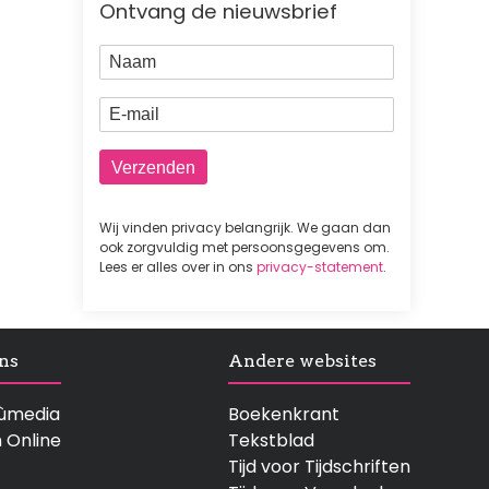
Ontvang de nieuwsbrief
Naam
E-mail
Wij vinden privacy belangrijk. We gaan dan
ook zorgvuldig met persoonsgegevens om.
Lees er alles over in ons
privacy-statement
.
ns
Andere websites
rtùmedia
Boekenkrant
n Online
Tekstblad
Tijd voor Tijdschriften