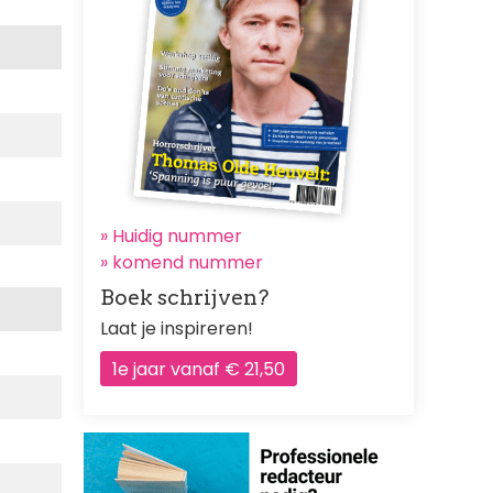
» Huidig nummer
»
komend nummer
Boek schrijven?
Laat je inspireren!
1e jaar vanaf € 21,50