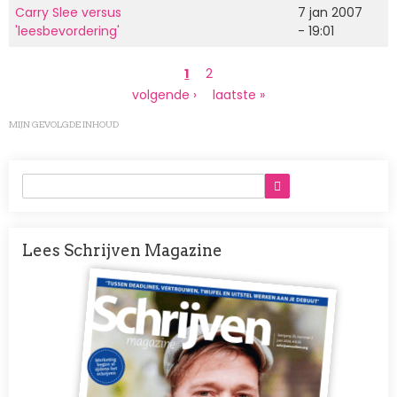
Carry Slee versus
7 jan 2007
'leesbevordering'
- 19:01
Paginering
Huidige
1
Page
2
pagina
Volgende
volgende ›
Laatste
laatste »
pagina
pagina
MIJN GEVOLGDE INHOUD
Lees Schrijven Magazine
Afbeelding