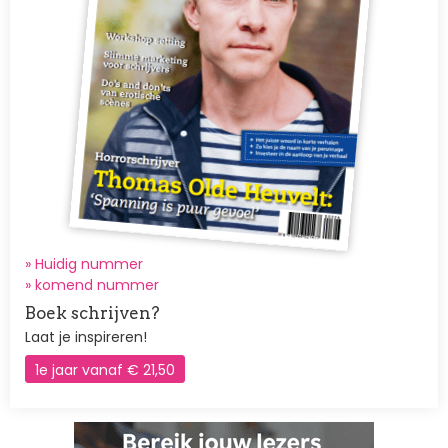
» Huidig nummer
»
komend nummer
Boek schrijven?
Laat je inspireren!
1e jaar vanaf € 21,50