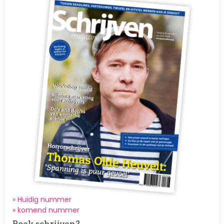
» Huidig nummer
»
komend nummer