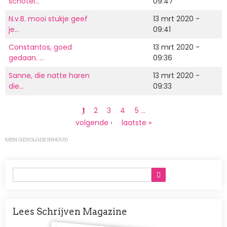
schotel…
09:47
N.v.B. mooi stukje geef
13 mrt 2020 -
je…
09:41
Constantos, goed
13 mrt 2020 -
gedaan. …
09:36
Sanne, die natte haren
13 mrt 2020 -
die…
09:33
Paginering
Huidige
1
Page
2
Page
3
Page
4
Page
5
…
pagina
Volgende
volgende ›
Laatste
laatste »
pagina
pagina
MIJN GEVOLGDE INHOUD
Lees Schrijven Magazine
Afbeelding