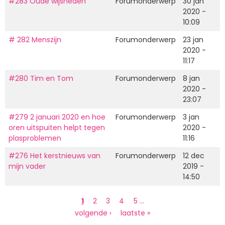
#283 Oude wijsheden
Forumonderwerp
30 jan
2020 -
10:09
# 282 Menszijn
Forumonderwerp
23 jan
2020 -
11:17
#280 Tim en Tom
Forumonderwerp
8 jan
2020 -
23:07
#279 2 januari 2020 en hoe
Forumonderwerp
3 jan
oren uitspuiten helpt tegen
2020 -
plasproblemen
11:16
#276 Het kerstnieuws van
Forumonderwerp
12 dec
mijn vader
2019 -
14:50
Paginering
Huidige
1
Page
2
Page
3
Page
4
Page
5
…
pagina
Volgende
volgende ›
Laatste
laatste »
pagina
pagina