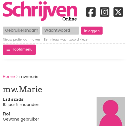
Gebruikersnaam
Wachtwoord
Nieuw profiel aanmaken
Een nieuw wachtwoord kiezen
Hoofdmenu
BREADCRUMBS
Home
mwmarie
You
are
mw.Marie
here:
Lid sinds
10 jaar 5 maanden
Rol
Gewone gebruiker