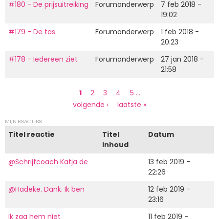
#180 - De prijsuitreiking
Forumonderwerp
7 feb 2018 -
19:02
#179 - De tas
Forumonderwerp
1 feb 2018 -
20:23
#178 - Iedereen ziet
Forumonderwerp
27 jan 2018 -
21:58
Paginering
Huidige
1
Page
2
Page
3
Page
4
Page
5
…
pagina
Volgende
volgende ›
Laatste
laatste »
pagina
pagina
MIJN REACTIES
Titel reactie
Titel
Datum
inhoud
@Schrijfcoach Katja de
13 feb 2019 -
22:26
@Hadeke. Dank. Ik ben
12 feb 2019 -
23:16
Ik zag hem niet
11 feb 2019 -