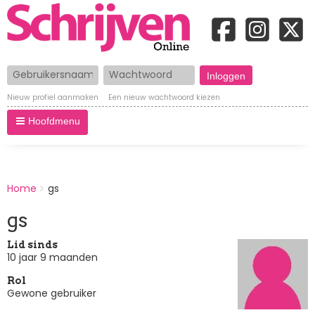
Gebruikersnaam
Wachtwoord
Nieuw profiel aanmaken
Een nieuw wachtwoord kiezen
Hoofdmenu
BREADCRUMBS
Home
gs
You
are
gs
here:
Lid sinds
10 jaar 9 maanden
Rol
Gewone gebruiker