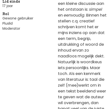
Lid sinds
een kleine discussie aan
17 jaar
het ontstaan is:
simpel
Rol
en
eenvoudig
. Binnen het
Gewone gebruiker
stellen c.q. creatief
Pluslid
schrijven komt het er
Moderator
mijns inziens op aan dat
een term, begrip,
uitdrukking of woord de
inhoud ervan zo
naadloos mogelijk dekt.
Natuurlijk is woordkeus
iets persoonlijks. Maar
toch. Als een kenmerk
van literatuur is: taal die
zelf (mee)werkt om in
een tekst beeldend weer
te geven wat de auteur
wil overbrengen, dan
hangt veel van de juiste