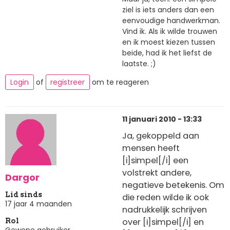
ziel is iets anders dan een
eenvoudige handwerkman.
Vind ik. Als ik wilde trouwen
en ik moest kiezen tussen
beide, had ik het liefst de
laatste. ;)
Login
of
registreer
om te reageren
11 januari 2010 - 13:33
Ja, gekoppeld aan
mensen heeft
[i]simpel[/i] een
volstrekt andere,
Dargor
negatieve betekenis. Om
Lid sinds
die reden wilde ik ook
17 jaar 4 maanden
nadrukkelijk schrijven
over [i]simpel[/i] en
Rol
Gewone gebruiker