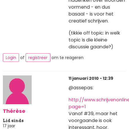
nadenken over woorden
vormend - en dus
basaal - is voor het
creatief schrijven.
(tikkie off topic: in welk
topic is die kleine
discussie gaande?)
Login
of
registreer
om te reageren
11 januari 2010 - 12:39
@assepas:
http://www.schrijvenonli
page=1
Thérèse
Vanaf #39, maar het
voorgaande is ook
Lid sinds
17 jaar
interessant, hoor.