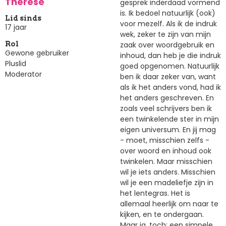
Thérèse
gesprek inderdaad vormend
is. Ik bedoel natuurlijk (ook)
Lid sinds
voor mezelf. Als ik de indruk
17 jaar
wek, zeker te zijn van mijn
zaak over woordgebruik en
Rol
Gewone gebruiker
inhoud, dan heb je die indruk
Pluslid
goed opgenomen. Natuurlijk
Moderator
ben ik daar zeker van, want
als ik het anders vond, had ik
het anders geschreven. En
zoals veel schrijvers ben ik
een twinkelende ster in mijn
eigen universum. En jij mag
- moet, misschien zelfs -
over woord en inhoud ook
twinkelen. Maar misschien
wil je iets anders. Misschien
wil je een madeliefje zijn in
het lentegras. Het is
allemaal heerlijk om naar te
kijken, en te ondergaan.
Maar ja, toch: een simpele