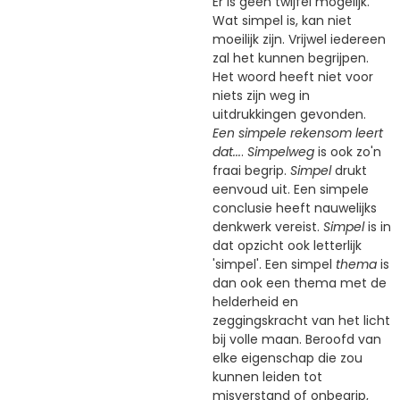
Er is geen twijfel mogelijk.
Wat simpel is, kan niet
moeilijk zijn. Vrijwel iedereen
zal het kunnen begrijpen.
Het woord heeft niet voor
niets zijn weg in
uitdrukkingen gevonden.
Een simpele rekensom leert
dat...
.
Simpelweg
is ook zo'n
fraai begrip.
Simpel
drukt
eenvoud uit. Een simpele
conclusie heeft nauwelijks
denkwerk vereist.
Simpel
is in
dat opzicht ook letterlijk
'simpel'. Een simpel
thema
is
dan ook een thema met de
helderheid en
zeggingskracht van het licht
bij volle maan. Beroofd van
elke eigenschap die zou
kunnen leiden tot
misverstand of onbegrip,