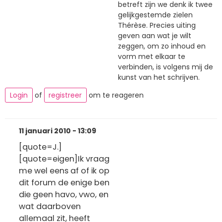
betreft zijn we denk ik twee
gelijkgestemde zielen
Thérèse. Precies uiting
geven aan wat je wilt
zeggen, om zo inhoud en
vorm met elkaar te
verbinden, is volgens mij de
kunst van het schrijven.
Login
of
registreer
om te reageren
11 januari 2010 - 13:09
[quote=J.]
[quote=eigen]Ik vraag
me wel eens af of ik op
dit forum de enige ben
die geen havo, vwo, en
wat daarboven
allemaal zit, heeft