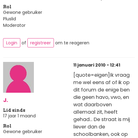
Rol
Gewone gebruiker
Pluslid
Moderator
Login
of
registreer
om te reageren
11 januari 2010 - 12:41
[quote=eigen]Ik vraag
me wel eens af of ik op
dit forum de enige ben
die geen havo, vwo, en
J.
wat daarboven
Lid sinds
allemaal zit, heeft
17 jaar 1 maand
gehad... De straat is mij
liever dan de
Rol
Gewone gebruiker
schoolbanken, ook op