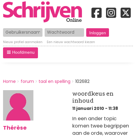
Gebruikersnaam
Wachtwoord
Nieuw profiel aanmaken
Een nieuw wachtwoord kiezen
Hoofdmenu
BREADCRUMBS
Home
forum
taal en spelling
102682
You
are
woordkeus en
here:
inhoud
11 januari 2010 - 11:38
In een ander topic
komen twee begrippen
Thérèse
aan de orde, waarover