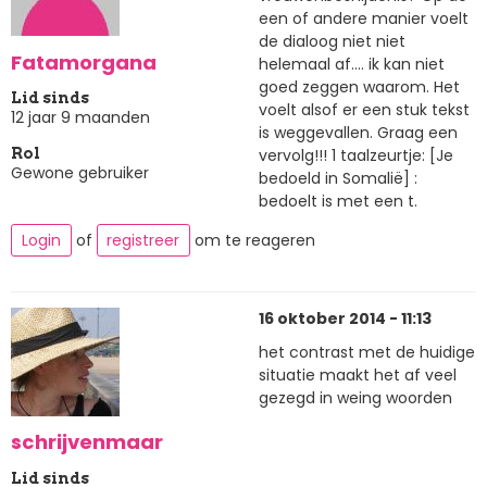
een of andere manier voelt
de dialoog niet niet
Fatamorgana
helemaal af.... ik kan niet
goed zeggen waarom. Het
Lid sinds
voelt alsof er een stuk tekst
12 jaar 9 maanden
is weggevallen. Graag een
vervolg!!! 1 taalzeurtje: [Je
Rol
Gewone gebruiker
bedoeld in Somalië] :
bedoelt is met een t.
Login
of
registreer
om te reageren
16 oktober 2014 - 11:13
het contrast met de huidige
situatie maakt het af veel
gezegd in weing woorden
schrijvenmaar
Lid sinds