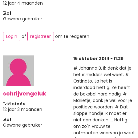
12 jaar 4 maanden
Rol
Gewone gebruiker
Login
of
registreer
om te reageren
16 oktober 2014 - 11:25
# Johanna B. Ik denk dat je
het inmiddels wel weet. #
Ostinato. Ja het is
inderdaad heftig. Ze heeft
schrijvengeluk
de boksbal hard nodig. #
Marietje, dank je wel voor je
Lid sinds
positieve woorden. # Dat
12 jaar 3 maanden
slappe handje ik moet er
niet aan denken..... Heftig
Rol
Gewone gebruiker
om zo'n vrouw te
ontmoeten waarvan je weet