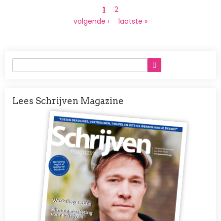
Paginering
Huidige
1
Page
2
pagina
Volgende
volgende ›
Laatste
laatste »
pagina
pagina
Lees Schrijven Magazine
Afbeelding