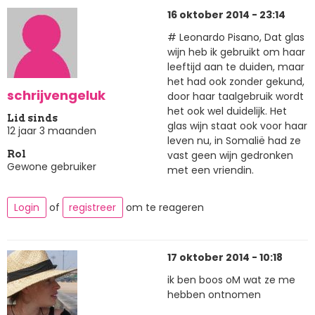
16 oktober 2014 - 23:14
# Leonardo Pisano, Dat glas
wijn heb ik gebruikt om haar
leeftijd aan te duiden, maar
het had ook zonder gekund,
schrijvengeluk
door haar taalgebruik wordt
het ook wel duidelijk. Het
Lid sinds
glas wijn staat ook voor haar
12 jaar 3 maanden
leven nu, in Somalië had ze
vast geen wijn gedronken
Rol
Gewone gebruiker
met een vriendin.
Login
of
registreer
om te reageren
17 oktober 2014 - 10:18
ik ben boos oM wat ze me
hebben ontnomen