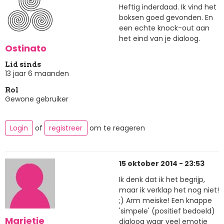
Heftig inderdaad. Ik vind het
boksen goed gevonden. En
een echte knock-out aan
het eind van je dialoog.
Ostinato
Lid sinds
13 jaar 6 maanden
Rol
Gewone gebruiker
Login
of
registreer
om te reageren
15 oktober 2014 - 23:53
Ik denk dat ik het begrijp,
maar ik verklap het nog niet!
;) Arm meiske! Een knappe
'simpele' (positief bedoeld)
Marietje
dialoog waar veel emotie