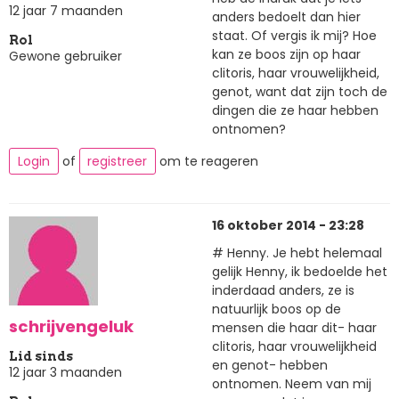
12 jaar 7 maanden
anders bedoelt dan hier
staat. Of vergis ik mij? Hoe
Rol
kan ze boos zijn op haar
Gewone gebruiker
clitoris, haar vrouwelijkheid,
genot, want dat zijn toch de
dingen die ze haar hebben
ontnomen?
Login
of
registreer
om te reageren
16 oktober 2014 - 23:28
# Henny. Je hebt helemaal
gelijk Henny, ik bedoelde het
inderdaad anders, ze is
natuurlijk boos op de
schrijvengeluk
mensen die haar dit- haar
clitoris, haar vrouwelijkheid
Lid sinds
en genot- hebben
12 jaar 3 maanden
ontnomen. Neem van mij