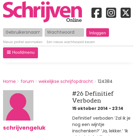
Gebruikersnaam
Wachtwoord
Nieuw profiel aanmaken
Een nieuw wachtwoord kiezen
Hoofdmenu
BREADCRUMBS
Home
forum
wekelijkse schrijfopdracht
124384
You
are
#26 Definitief
here:
Verboden
15 oktober 2014 - 23:14
Definitief verboden ‘Zal ik je
nog een wijntje
schrijvengeluk
inschenken?’ ‘Ja, lekker.’ ‘Ik