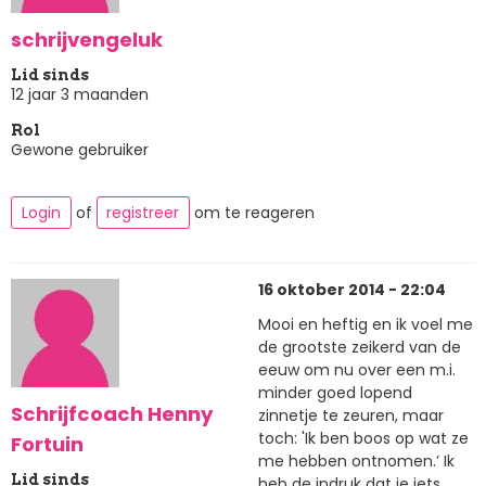
schrijvengeluk
Lid sinds
12 jaar 3 maanden
Rol
Gewone gebruiker
Login
of
registreer
om te reageren
16 oktober 2014 - 22:04
Mooi en heftig en ik voel me
de grootste zeikerd van de
eeuw om nu over een m.i.
minder goed lopend
Schrijfcoach Henny
zinnetje te zeuren, maar
toch: 'Ik ben boos op wat ze
Fortuin
me hebben ontnomen.’ Ik
Lid sinds
heb de indruk dat je iets