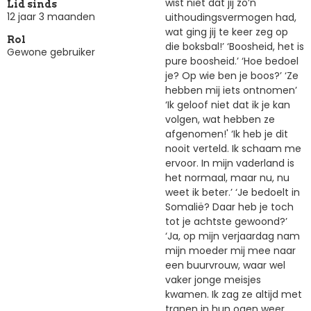
wist niet dat jij zo’n
Lid sinds
12 jaar 3 maanden
uithoudingsvermogen had,
wat ging jij te keer zeg op
Rol
die boksbal!’ ‘Boosheid, het is
Gewone gebruiker
pure boosheid.’ ‘Hoe bedoel
je? Op wie ben je boos?’ ‘Ze
hebben mij iets ontnomen’
‘Ik geloof niet dat ik je kan
volgen, wat hebben ze
afgenomen!' ‘Ik heb je dit
nooit verteld. Ik schaam me
ervoor. In mijn vaderland is
het normaal, maar nu, nu
weet ik beter.’ ‘Je bedoelt in
Somalië? Daar heb je toch
tot je achtste gewoond?’
‘Ja, op mijn verjaardag nam
mijn moeder mij mee naar
een buurvrouw, waar wel
vaker jonge meisjes
kwamen. Ik zag ze altijd met
tranen in hun ogen weer