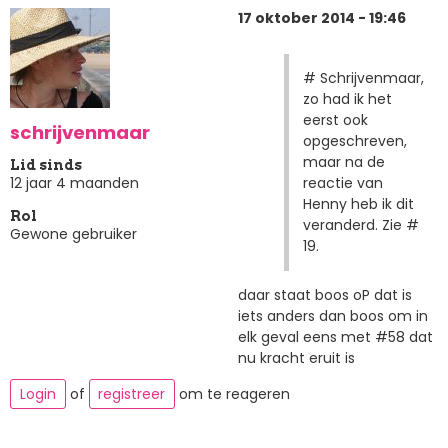
17 oktober 2014 - 19:46
# Schrijvenmaar,
zo had ik het
eerst ook
schrijvenmaar
opgeschreven,
maar na de
Lid sinds
reactie van
12 jaar 4 maanden
Henny heb ik dit
Rol
veranderd. Zie #
Gewone gebruiker
19.
daar staat boos oP dat is
iets anders dan boos om in
elk geval eens met #58 dat
nu kracht eruit is
Login
of
registreer
om te reageren