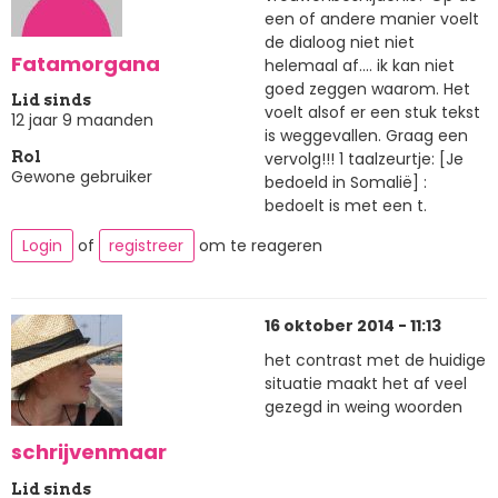
een of andere manier voelt
de dialoog niet niet
Fatamorgana
helemaal af.... ik kan niet
goed zeggen waarom. Het
Lid sinds
voelt alsof er een stuk tekst
12 jaar 9 maanden
is weggevallen. Graag een
vervolg!!! 1 taalzeurtje: [Je
Rol
Gewone gebruiker
bedoeld in Somalië] :
bedoelt is met een t.
Login
of
registreer
om te reageren
16 oktober 2014 - 11:13
het contrast met de huidige
situatie maakt het af veel
gezegd in weing woorden
schrijvenmaar
Lid sinds