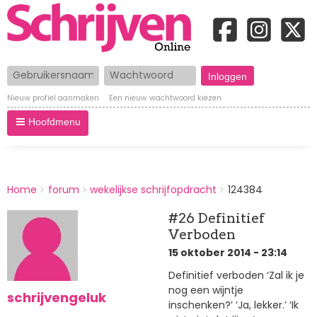
Gebruikersnaam
Wachtwoord
Nieuw profiel aanmaken
Een nieuw wachtwoord kiezen
Hoofdmenu
BREADCRUMBS
Home
forum
wekelijkse schrijfopdracht
124384
You
are
#26 Definitief
here:
Verboden
15 oktober 2014 - 23:14
Definitief verboden ‘Zal ik je
nog een wijntje
schrijvengeluk
inschenken?’ ‘Ja, lekker.’ ‘Ik