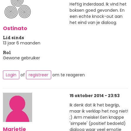
Heftig inderdaad. Ik vind het
boksen goed gevonden. En
een echte knock-out aan
het eind van je dialoog.
Ostinato
Lid sinds
13 jaar 6 maanden
Rol
Gewone gebruiker
Login
of
registreer
om te reageren
15 oktober 2014 - 23:53
Ik denk dat ik het begrijp,
maar ik verklap het nog niet!
;) Arm meiske! Een knappe
'simpele' (positief bedoeld)
Marietje
dialoog waar veel emotie