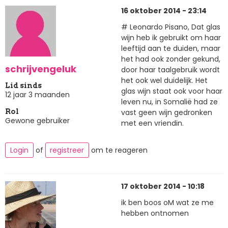
16 oktober 2014 - 23:14
# Leonardo Pisano, Dat glas
wijn heb ik gebruikt om haar
leeftijd aan te duiden, maar
het had ook zonder gekund,
schrijvengeluk
door haar taalgebruik wordt
het ook wel duidelijk. Het
Lid sinds
glas wijn staat ook voor haar
12 jaar 3 maanden
leven nu, in Somalië had ze
vast geen wijn gedronken
Rol
Gewone gebruiker
met een vriendin.
Login
of
registreer
om te reageren
17 oktober 2014 - 10:18
ik ben boos oM wat ze me
hebben ontnomen