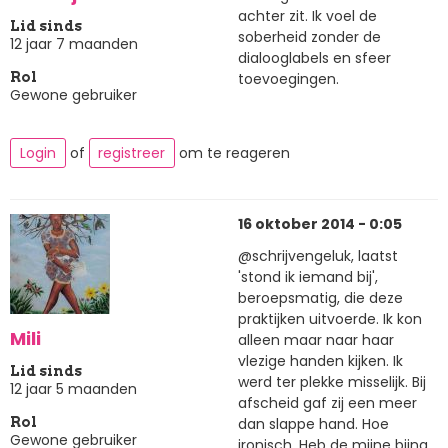
achter zit. Ik voel de
Lid sinds
soberheid zonder de
12 jaar 7 maanden
dialooglabels en sfeer
toevoegingen.
Rol
Gewone gebruiker
Login
of
registreer
om te reageren
16 oktober 2014 - 0:05
@schrijvengeluk, laatst
'stond ik iemand bij',
beroepsmatig, die deze
praktijken uitvoerde. Ik kon
Mili
alleen maar naar haar
vlezige handen kijken. Ik
Lid sinds
werd ter plekke misselijk. Bij
12 jaar 5 maanden
afscheid gaf zij een meer
dan slappe hand. Hoe
Rol
Gewone gebruiker
ironisch. Heb de mijne bijna