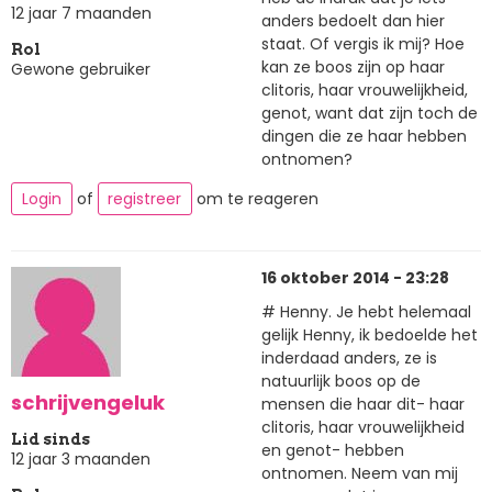
12 jaar 7 maanden
anders bedoelt dan hier
staat. Of vergis ik mij? Hoe
Rol
kan ze boos zijn op haar
Gewone gebruiker
clitoris, haar vrouwelijkheid,
genot, want dat zijn toch de
dingen die ze haar hebben
ontnomen?
Login
of
registreer
om te reageren
16 oktober 2014 - 23:28
# Henny. Je hebt helemaal
gelijk Henny, ik bedoelde het
inderdaad anders, ze is
natuurlijk boos op de
schrijvengeluk
mensen die haar dit- haar
clitoris, haar vrouwelijkheid
Lid sinds
en genot- hebben
12 jaar 3 maanden
ontnomen. Neem van mij