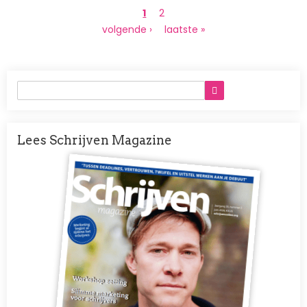
Paginering
Huidige
1
Page
2
pagina
Volgende
volgende ›
Laatste
laatste »
pagina
pagina
Lees Schrijven Magazine
Afbeelding