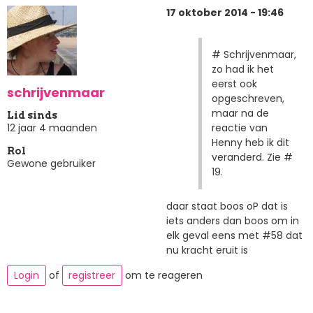
17 oktober 2014 - 19:46
# Schrijvenmaar,
zo had ik het
eerst ook
schrijvenmaar
opgeschreven,
maar na de
Lid sinds
reactie van
12 jaar 4 maanden
Henny heb ik dit
Rol
veranderd. Zie #
Gewone gebruiker
19.
daar staat boos oP dat is
iets anders dan boos om in
elk geval eens met #58 dat
nu kracht eruit is
Login
of
registreer
om te reageren