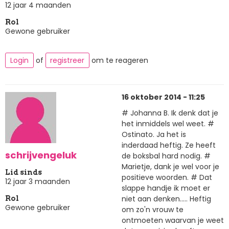
12 jaar 4 maanden
Rol
Gewone gebruiker
Login
of
registreer
om te reageren
16 oktober 2014 - 11:25
# Johanna B. Ik denk dat je
het inmiddels wel weet. #
Ostinato. Ja het is
inderdaad heftig. Ze heeft
schrijvengeluk
de boksbal hard nodig. #
Marietje, dank je wel voor je
Lid sinds
positieve woorden. # Dat
12 jaar 3 maanden
slappe handje ik moet er
niet aan denken..... Heftig
Rol
Gewone gebruiker
om zo'n vrouw te
ontmoeten waarvan je weet