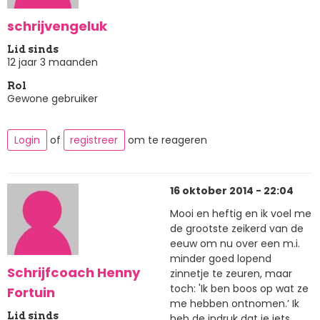
schrijvengeluk
Lid sinds
12 jaar 3 maanden
Rol
Gewone gebruiker
Login
of
registreer
om te reageren
16 oktober 2014 - 22:04
Mooi en heftig en ik voel me
de grootste zeikerd van de
eeuw om nu over een m.i.
minder goed lopend
Schrijfcoach Henny
zinnetje te zeuren, maar
toch: 'Ik ben boos op wat ze
Fortuin
me hebben ontnomen.’ Ik
Lid sinds
heb de indruk dat je iets