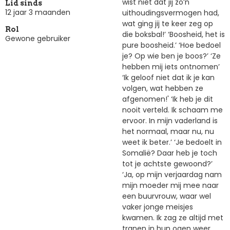
wist niet dat jij zo’n
Lid sinds
12 jaar 3 maanden
uithoudingsvermogen had,
wat ging jij te keer zeg op
Rol
die boksbal!’ ‘Boosheid, het is
Gewone gebruiker
pure boosheid.’ ‘Hoe bedoel
je? Op wie ben je boos?’ ‘Ze
hebben mij iets ontnomen’
‘Ik geloof niet dat ik je kan
volgen, wat hebben ze
afgenomen!' ‘Ik heb je dit
nooit verteld. Ik schaam me
ervoor. In mijn vaderland is
het normaal, maar nu, nu
weet ik beter.’ ‘Je bedoelt in
Somalië? Daar heb je toch
tot je achtste gewoond?’
‘Ja, op mijn verjaardag nam
mijn moeder mij mee naar
een buurvrouw, waar wel
vaker jonge meisjes
kwamen. Ik zag ze altijd met
tranen in hun ogen weer